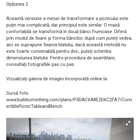
Opțiunea 2
Această versiune a mesei de transformare a picnicului este
puțin mai complicată, dar principiul este similar. O masă
confortabilă se transformă în două bănci frumoase. Diferă
prin modul de fixare și forma băncilor, după cum puteți vedea,
aici se suprapune fixarea blatului, dacă această metodă nu
este foarte convenabilă pentru dvs., puteți schimba
dimensiunea blatului. Pentru procedura de asamblare,
consultați fotografiile pas cu pas.
Vizualizați galeria de imagini încorporată online la:
Sursă foto
www.buildsomething.com/plans/P5DAC6A8E2D6C2FA7/Conv
ertiblePicnicTableandBench