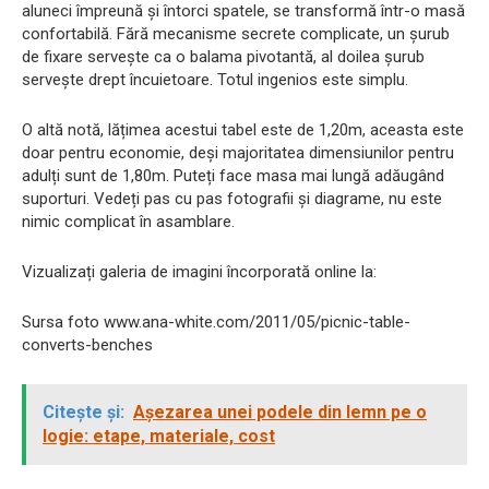
aluneci împreună și întorci spatele, se transformă într-o masă
confortabilă. Fără mecanisme secrete complicate, un șurub
de fixare servește ca o balama pivotantă, al doilea șurub
servește drept încuietoare. Totul ingenios este simplu.
O altă notă, lățimea acestui tabel este de 1,20m, aceasta este
doar pentru economie, deși majoritatea dimensiunilor pentru
adulți sunt de 1,80m. Puteți face masa mai lungă adăugând
suporturi. Vedeți pas cu pas fotografii și diagrame, nu este
nimic complicat în asamblare.
Vizualizați galeria de imagini încorporată online la:
Sursa foto www.ana-white.com/2011/05/picnic-table-
converts-benches
Citește și:
Așezarea unei podele din lemn pe o
logie: etape, materiale, cost