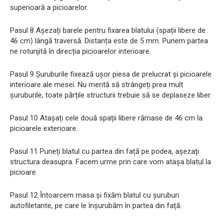
superioară a picioarelor.
Pasul 8 Așezați barele pentru fixarea blatului (spații libere de
46 cm) lângă traversă. Distanța este de 5 mm. Punem partea
ne rotunjită în direcția picioarelor interioare.
Pasul 9 Șuruburile fixează ușor piesa de prelucrat și picioarele
interioare ale mesei. Nu merită să strângeți prea mult
șuruburile, toate părțile structurii trebuie să se deplaseze liber.
Pasul 10 Atașați cele două spații libere rămase de 46 cm la
picioarele exterioare.
Pasul 11 ​​Puneți blatul cu partea din față pe podea, așezați
structura deasupra. Facem urme prin care vom atașa blatul la
picioare.
Pasul 12 Întoarcem masa și fixăm blatul cu șuruburi
autofiletante, pe care le înșurubăm în partea din față.