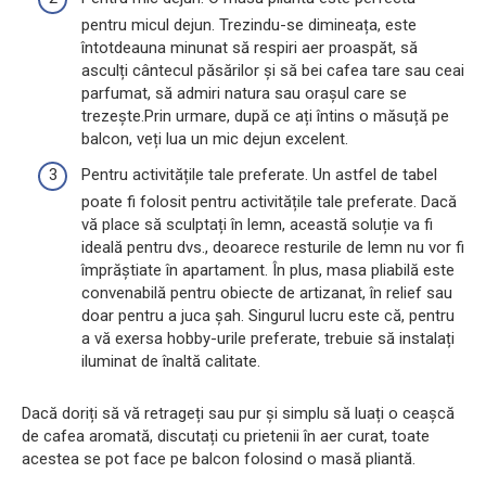
pentru micul dejun. Trezindu-se dimineața, este
întotdeauna minunat să respiri aer proaspăt, să
asculți cântecul păsărilor și să bei cafea tare sau ceai
parfumat, să admiri natura sau orașul care se
trezește.Prin urmare, după ce ați întins o măsuță pe
balcon, veți lua un mic dejun excelent.
Pentru activitățile tale preferate. Un astfel de tabel
poate fi folosit pentru activitățile tale preferate. Dacă
vă place să sculptați în lemn, această soluție va fi
ideală pentru dvs., deoarece resturile de lemn nu vor fi
împrăștiate în apartament. În plus, masa pliabilă este
convenabilă pentru obiecte de artizanat, în relief sau
doar pentru a juca șah. Singurul lucru este că, pentru
a vă exersa hobby-urile preferate, trebuie să instalați
iluminat de înaltă calitate.
Dacă doriți să vă retrageți sau pur și simplu să luați o ceașcă
de cafea aromată, discutați cu prietenii în aer curat, toate
acestea se pot face pe balcon folosind o masă pliantă.