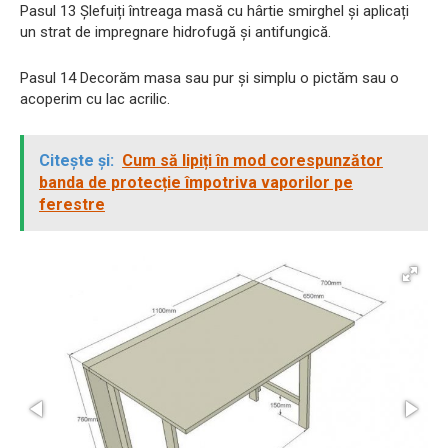
Pasul 13 Șlefuiți întreaga masă cu hârtie smirghel și aplicați
un strat de impregnare hidrofugă și antifungică.
Pasul 14 Decorăm masa sau pur și simplu o pictăm sau o
acoperim cu lac acrilic.
Citește și:
Cum să lipiți în mod corespunzător
banda de protecție împotriva vaporilor pe
ferestre