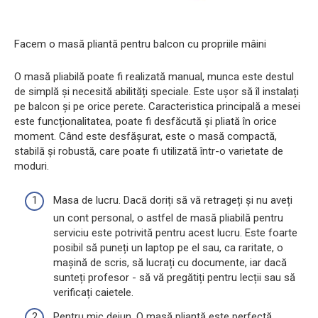
Facem o masă pliantă pentru balcon cu propriile mâini
O masă pliabilă poate fi realizată manual, munca este destul
de simplă și necesită abilități speciale. Este ușor să îl instalați
pe balcon și pe orice perete. Caracteristica principală a mesei
este funcționalitatea, poate fi desfăcută și pliată în orice
moment. Când este desfășurat, este o masă compactă,
stabilă și robustă, care poate fi utilizată într-o varietate de
moduri.
Masa de lucru. Dacă doriți să vă retrageți și nu aveți
un cont personal, o astfel de masă pliabilă pentru
serviciu este potrivită pentru acest lucru. Este foarte
posibil să puneți un laptop pe el sau, ca raritate, o
mașină de scris, să lucrați cu documente, iar dacă
sunteți profesor - să vă pregătiți pentru lecții sau să
verificați caietele.
Pentru mic dejun. O masă pliantă este perfectă