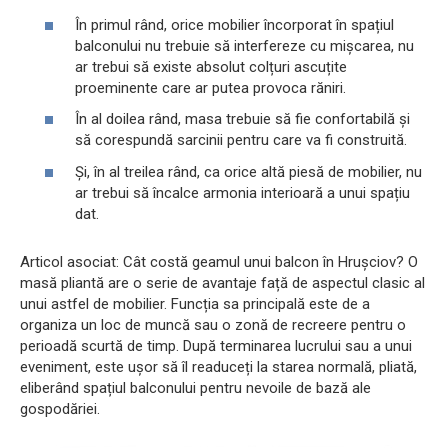
În primul rând, orice mobilier încorporat în spațiul
balconului nu trebuie să interfereze cu mișcarea, nu
ar trebui să existe absolut colțuri ascuțite
proeminente care ar putea provoca răniri.
În al doilea rând, masa trebuie să fie confortabilă și
să corespundă sarcinii pentru care va fi construită.
Și, în al treilea rând, ca orice altă piesă de mobilier, nu
ar trebui să încalce armonia interioară a unui spațiu
dat.
Articol asociat: Cât costă geamul unui balcon în Hrușciov? O
masă pliantă are o serie de avantaje față de aspectul clasic al
unui astfel de mobilier. Funcția sa principală este de a
organiza un loc de muncă sau o zonă de recreere pentru o
perioadă scurtă de timp. După terminarea lucrului sau a unui
eveniment, este ușor să îl readuceți la starea normală, pliată,
eliberând spațiul balconului pentru nevoile de bază ale
gospodăriei.