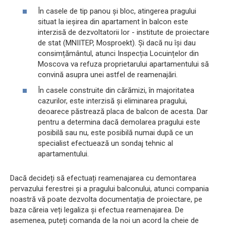
În casele de tip panou și bloc, atingerea pragului
situat la ieșirea din apartament în balcon este
interzisă de dezvoltatorii lor - institute de proiectare
de stat (MNIITEP, Mosproekt). Și dacă nu își dau
consimțământul, atunci Inspecția Locuințelor din
Moscova va refuza proprietarului apartamentului să
convină asupra unei astfel de reamenajări.
În casele construite din cărămizi, în majoritatea
cazurilor, este interzisă și eliminarea pragului,
deoarece păstrează placa de balcon de acesta. Dar
pentru a determina dacă demolarea pragului este
posibilă sau nu, este posibilă numai după ce un
specialist efectuează un sondaj tehnic al
apartamentului.
Dacă decideți să efectuați reamenajarea cu demontarea
pervazului ferestrei și a pragului balconului, atunci compania
noastră vă poate dezvolta documentația de proiectare, pe
baza căreia veți legaliza și efectua reamenajarea. De
asemenea, puteți comanda de la noi un acord la cheie de