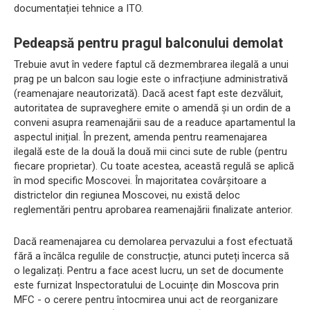
documentației tehnice a ITO.
Pedeapsă pentru pragul balconului demolat
Trebuie avut în vedere faptul că dezmembrarea ilegală a unui
prag pe un balcon sau logie este o infracțiune administrativă
(reamenajare neautorizată). Dacă acest fapt este dezvăluit,
autoritatea de supraveghere emite o amendă și un ordin de a
conveni asupra reamenajării sau de a readuce apartamentul la
aspectul inițial. În prezent, amenda pentru reamenajarea
ilegală este de la două la două mii cinci sute de ruble (pentru
fiecare proprietar). Cu toate acestea, această regulă se aplică
în mod specific Moscovei. În majoritatea covârșitoare a
districtelor din regiunea Moscovei, nu există deloc
reglementări pentru aprobarea reamenajării finalizate anterior.
Dacă reamenajarea cu demolarea pervazului a fost efectuată
fără a încălca regulile de construcție, atunci puteți încerca să
o legalizați. Pentru a face acest lucru, un set de documente
este furnizat Inspectoratului de Locuințe din Moscova prin
MFC - o cerere pentru întocmirea unui act de reorganizare