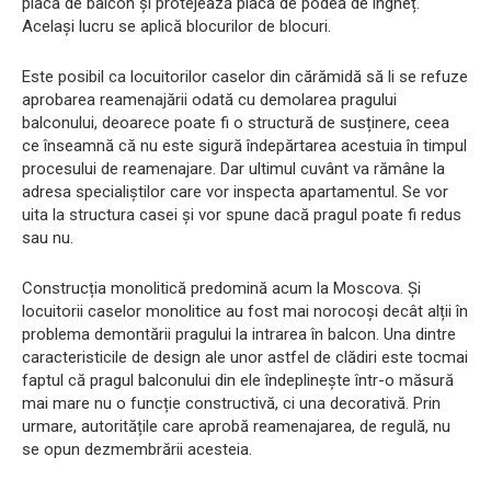
placa de balcon și protejează placa de podea de îngheț.
Același lucru se aplică blocurilor de blocuri.
Este posibil ca locuitorilor caselor din cărămidă să li se refuze
aprobarea reamenajării odată cu demolarea pragului
balconului, deoarece poate fi o structură de susținere, ceea
ce înseamnă că nu este sigură îndepărtarea acestuia în timpul
procesului de reamenajare. Dar ultimul cuvânt va rămâne la
adresa specialiștilor care vor inspecta apartamentul. Se vor
uita la structura casei și vor spune dacă pragul poate fi redus
sau nu.
Construcția monolitică predomină acum la Moscova. Și
locuitorii caselor monolitice au fost mai norocoși decât alții în
problema demontării pragului la intrarea în balcon. Una dintre
caracteristicile de design ale unor astfel de clădiri este tocmai
faptul că pragul balconului din ele îndeplinește într-o măsură
mai mare nu o funcție constructivă, ci una decorativă. Prin
urmare, autoritățile care aprobă reamenajarea, de regulă, nu
se opun dezmembrării acesteia.