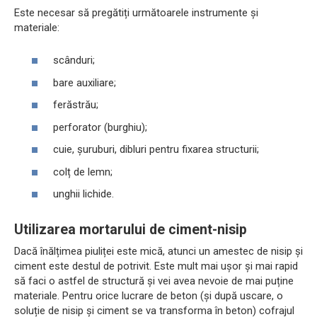
Este necesar să pregătiți următoarele instrumente și
materiale:
scânduri;
bare auxiliare;
ferăstrău;
perforator (burghiu);
cuie, șuruburi, dibluri pentru fixarea structurii;
colț de lemn;
unghii lichide.
Utilizarea mortarului de ciment-nisip
Dacă înălțimea piuliței este mică, atunci un amestec de nisip și
ciment este destul de potrivit. Este mult mai ușor și mai rapid
să faci o astfel de structură și vei avea nevoie de mai puține
materiale. Pentru orice lucrare de beton (și după uscare, o
soluție de nisip și ciment se va transforma în beton) cofrajul