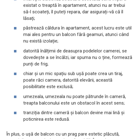
existat o treaptă în apartament, atunci nu ar trebui
să-l scoateți, îl puteți repara, dar asigurați-vă că îl
lăsați;
păstrează căldura în apartament, acest lucru este util
mai ales pentru un balcon fără geamuri, atunci când
nu există izolație;
datorită înălțimii de deasupra podelelor camerei, se
dovedește a se încălzi, iar spuma nu o ține, formează
punți de frig;
chiar și un mic spațiu sub ușă poate crea un tiraj,
poate răci camera, datorită elevării, această
posibilitate este exclusă;
umezeala, umezeala nu poate pătrunde în cameră,
treapta balconului este un obstacol în acest sens;
tranziția dintre cameră și balcon devine mai lină și
poticnirea este redusă.
În plus, o ușă de balcon cu un prag pare estetic plăcută,