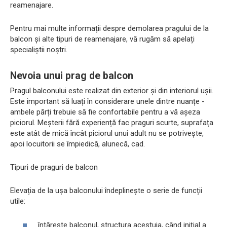
reamenajare.
Pentru mai multe informații despre demolarea pragului de la
balcon și alte tipuri de reamenajare, vă rugăm să apelați
specialiștii noștri.
Nevoia unui prag de balcon
Pragul balconului este realizat din exterior și din interiorul ușii.
Este important să luați în considerare unele dintre nuanțe -
ambele părți trebuie să fie confortabile pentru a vă așeza
piciorul. Meșterii fără experiență fac praguri scurte, suprafața
este atât de mică încât piciorul unui adult nu se potrivește,
apoi locuitorii se împiedică, alunecă, cad.
Tipuri de praguri de balcon
Elevația de la ușa balconului îndeplinește o serie de funcții
utile:
întărește balconul, structura acestuia, când inițial a