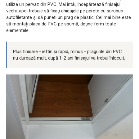
utiliza un pervaz din PVC. Mai întâi, îndepărtează finisajul
vechi, apoi trebuie să fixați ghidajele pe perete cu șuruburi
autofiletante și să puneți un prag de plastic. Cel mai bine este
să montați placa de PVC pe spumă, deține ferm toate
elementele.
Plus finisare - ieftin și rapid, minus - pragurile din PVC
nu durează mult, după 1-2 ani finisajul va trebui înlocuit.