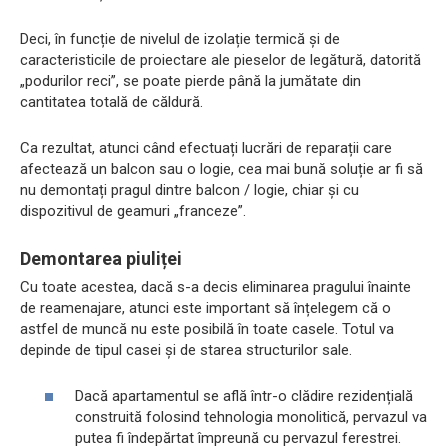
Deci, în funcție de nivelul de izolație termică și de
caracteristicile de proiectare ale pieselor de legătură, datorită
„podurilor reci”, se poate pierde până la jumătate din
cantitatea totală de căldură.
Ca rezultat, atunci când efectuați lucrări de reparații care
afectează un balcon sau o logie, cea mai bună soluție ar fi să
nu demontați pragul dintre balcon / logie, chiar și cu
dispozitivul de geamuri „franceze”.
Demontarea piuliței
Cu toate acestea, dacă s-a decis eliminarea pragului înainte
de reamenajare, atunci este important să înțelegem că o
astfel de muncă nu este posibilă în toate casele. Totul va
depinde de tipul casei și de starea structurilor sale.
Dacă apartamentul se află într-o clădire rezidențială
construită folosind tehnologia monolitică, pervazul va
putea fi îndepărtat împreună cu pervazul ferestrei.