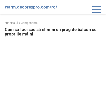
Sari
warm.decorexpro.com/ro/
la
conținut
principalul
»
Componente
Cum să faci sau să elimini un prag de balcon cu
propriile mâini