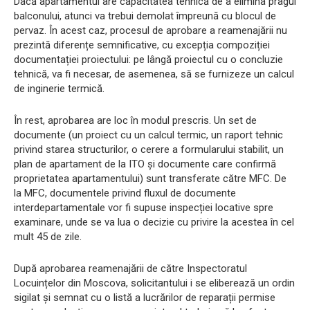
Dacă apartamentul are capacitatea tehnică de a elimina pragul
balconului, atunci va trebui demolat împreună cu blocul de
pervaz. În acest caz, procesul de aprobare a reamenajării nu
prezintă diferențe semnificative, cu excepția compoziției
documentației proiectului: pe lângă proiectul cu o concluzie
tehnică, va fi necesar, de asemenea, să se furnizeze un calcul
de inginerie termică.
În rest, aprobarea are loc în modul prescris. Un set de
documente (un proiect cu un calcul termic, un raport tehnic
privind starea structurilor, o cerere a formularului stabilit, un
plan de apartament de la ITO și documente care confirmă
proprietatea apartamentului) sunt transferate către MFC. De
la MFC, documentele privind fluxul de documente
interdepartamentale vor fi supuse inspecției locative spre
examinare, unde se va lua o decizie cu privire la acestea în cel
mult 45 de zile.
După aprobarea reamenajării de către Inspectoratul
Locuințelor din Moscova, solicitantului i se eliberează un ordin
sigilat și semnat cu o listă a lucrărilor de reparații permise