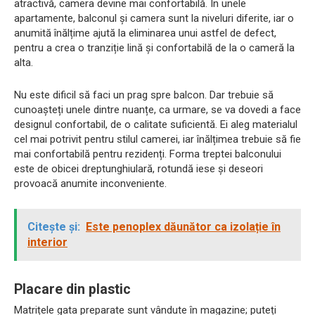
atractivă, camera devine mai confortabilă. În unele
apartamente, balconul și camera sunt la niveluri diferite, iar o
anumită înălțime ajută la eliminarea unui astfel de defect,
pentru a crea o tranziție lină și confortabilă de la o cameră la
alta.
Nu este dificil să faci un prag spre balcon. Dar trebuie să
cunoașteți unele dintre nuanțe, ca urmare, se va dovedi a face
designul confortabil, de o calitate suficientă. Ei aleg materialul
cel mai potrivit pentru stilul camerei, iar înălțimea trebuie să fie
mai confortabilă pentru rezidenți. Forma treptei balconului
este de obicei dreptunghiulară, rotundă iese și deseori
provoacă anumite inconveniente.
Citește și:
Este penoplex dăunător ca izolație în
interior
Placare din plastic
Matrițele gata preparate sunt vândute în magazine; puteți