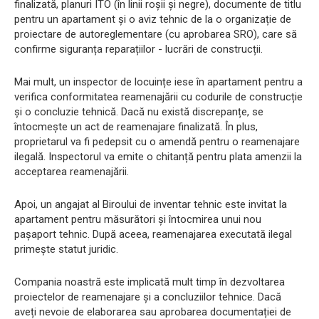
finalizată, planuri ITO (în linii roșii și negre), documente de titlu
pentru un apartament și o aviz tehnic de la o organizație de
proiectare de autoreglementare (cu aprobarea SRO), care să
confirme siguranța reparațiilor - lucrări de construcții.
Mai mult, un inspector de locuințe iese în apartament pentru a
verifica conformitatea reamenajării cu codurile de construcție
și o concluzie tehnică. Dacă nu există discrepanțe, se
întocmește un act de reamenajare finalizată. În plus,
proprietarul va fi pedepsit cu o amendă pentru o reamenajare
ilegală. Inspectorul va emite o chitanță pentru plata amenzii la
acceptarea reamenajării.
Apoi, un angajat al Biroului de inventar tehnic este invitat la
apartament pentru măsurători și întocmirea unui nou
pașaport tehnic. După aceea, reamenajarea executată ilegal
primește statut juridic.
Compania noastră este implicată mult timp în dezvoltarea
proiectelor de reamenajare și a concluziilor tehnice. Dacă
aveți nevoie de elaborarea sau aprobarea documentației de