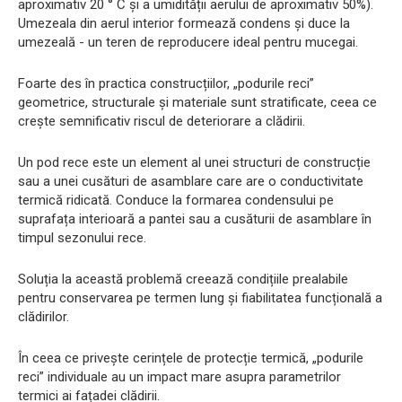
aproximativ 20 ° C și a umidității aerului de aproximativ 50%).
Umezeala din aerul interior formează condens și duce la
umezeală - un teren de reproducere ideal pentru mucegai.
Foarte des în practica construcțiilor, „podurile reci”
geometrice, structurale și materiale sunt stratificate, ceea ce
crește semnificativ riscul de deteriorare a clădirii.
Un pod rece este un element al unei structuri de construcție
sau a unei cusături de asamblare care are o conductivitate
termică ridicată. Conduce la formarea condensului pe
suprafața interioară a pantei sau a cusăturii de asamblare în
timpul sezonului rece.
Soluția la această problemă creează condițiile prealabile
pentru conservarea pe termen lung și fiabilitatea funcțională a
clădirilor.
În ceea ce privește cerințele de protecție termică, „podurile
reci” individuale au un impact mare asupra parametrilor
termici ai fațadei clădirii.