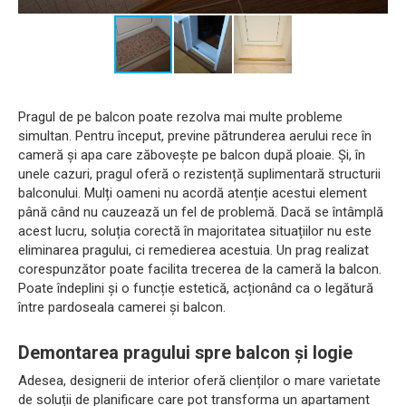
Pragul de pe balcon poate rezolva mai multe probleme
simultan. Pentru început, previne pătrunderea aerului rece în
cameră și apa care zăbovește pe balcon după ploaie. Și, în
unele cazuri, pragul oferă o rezistență suplimentară structurii
balconului. Mulți oameni nu acordă atenție acestui element
până când nu cauzează un fel de problemă. Dacă se întâmplă
acest lucru, soluția corectă în majoritatea situațiilor nu este
eliminarea pragului, ci remedierea acestuia. Un prag realizat
corespunzător poate facilita trecerea de la cameră la balcon.
Poate îndeplini și o funcție estetică, acționând ca o legătură
între pardoseala camerei și balcon.
Demontarea pragului spre balcon și logie
Adesea, designerii de interior oferă clienților o mare varietate
de soluții de planificare care pot transforma un apartament