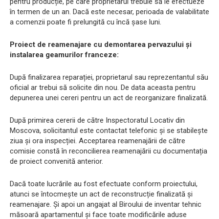
pentru producție, pe care proprietarul trebuie să le efectueze
în termen de un an. Dacă este necesar, perioada de valabilitate
a comenzii poate fi prelungită cu încă șase luni.
Proiect de reamenajare cu demontarea pervazului și
instalarea geamurilor franceze:
După finalizarea reparației, proprietarul sau reprezentantul său
oficial ar trebui să solicite din nou. De data aceasta pentru
depunerea unei cereri pentru un act de reorganizare finalizată.
După primirea cererii de către Inspectoratul Locativ din
Moscova, solicitantul este contactat telefonic și se stabilește
ziua și ora inspecției. Acceptarea reamenajării de către
comisie constă în reconcilierea reamenajării cu documentația
de proiect convenită anterior.
Dacă toate lucrările au fost efectuate conform proiectului,
atunci se întocmește un act de reconstrucție finalizată și
reamenajare. Și apoi un angajat al Biroului de inventar tehnic
măsoară apartamentul și face toate modificările aduse