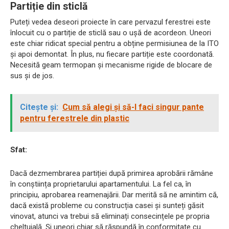
Partiție din sticlă
Puteți vedea deseori proiecte în care pervazul ferestrei este
înlocuit cu o partiție de sticlă sau o ușă de acordeon. Uneori
este chiar ridicat special pentru a obține permisiunea de la ITO
și apoi demontat. În plus, nu fiecare partiție este coordonată.
Necesită geam termopan și mecanisme rigide de blocare de
sus și de jos.
Citește și:
Cum să alegi și să-l faci singur pante
pentru ferestrele din plastic
Sfat:
Dacă dezmembrarea partiției după primirea aprobării rămâne
în conștiința proprietarului apartamentului. La fel ca, în
principiu, aprobarea reamenajării. Dar merită să ne amintim că,
dacă există probleme cu construcția casei și sunteți găsit
vinovat, atunci va trebui să eliminați consecințele pe propria
cheltuială. Și uneori chiar să răspundă în conformitate cu