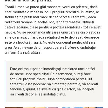
Toată lumea va putea găti mâncare, vorbi cu prietenii, dacă
este montată o masă în locul pragului ferestrei. În lățime, ar
trebui să fie puțin mai mare decât pervazul ferestrei, dacă
radiatorul rămâne în același loc, lângă fereastră. Obțineți
câteva scaune, plase pentru a proteja radiatorul - tot ce aveți
nevoie. Nu se recomandă utilizarea unui pervaz din plastic în
sine ca masă, chiar dacă radiatorul este deplasat, deoarece
este o structură fragilă. Nu este conceput pentru utilizare
grea. Aveți nevoie de un suport care să ofere o distribuție
uniformă a încărcăturii.
Este cel mai ușor să încredințați instalarea unei astfel
de mese unor specialiști. De asemenea, puteți face
totul cu propriile mâini. După demontarea pervazului
ferestrei, este necesar să cimentați peretele, să aplicați
tencuială, grund, să înveliți cu gips-carton, să începeți
să creați decor și să instalați blatul.