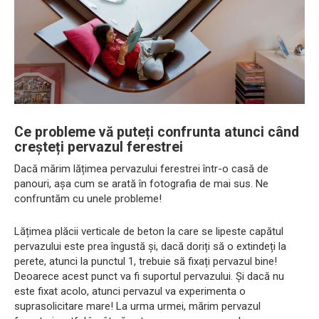
Ce probleme vă puteți confrunta atunci când
creșteți pervazul ferestrei
Dacă mărim lățimea pervazului ferestrei într-o casă de
panouri, așa cum se arată în fotografia de mai sus. Ne
confruntăm cu unele probleme!
Lățimea plăcii verticale de beton la care se lipeste capătul
pervazului este prea îngustă și, dacă doriți să o extindeți la
perete, atunci la punctul 1, trebuie să fixați pervazul bine!
Deoarece acest punct va fi suportul pervazului. Și dacă nu
este fixat acolo, atunci pervazul va experimenta o
suprasolicitare mare! La urma urmei, mărim pervazul