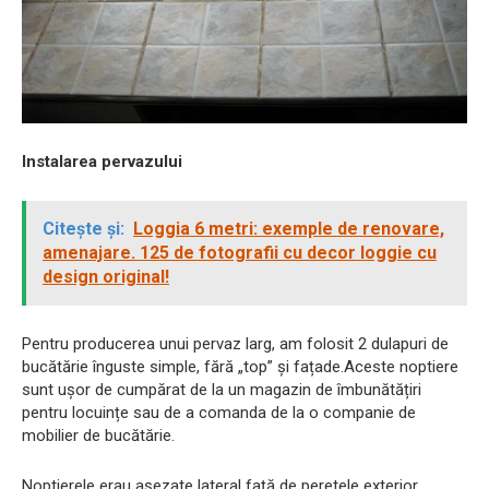
Instalarea pervazului
Citește și:
Loggia 6 metri: exemple de renovare,
amenajare. 125 de fotografii cu decor loggie cu
design original!
Pentru producerea unui pervaz larg, am folosit 2 dulapuri de
bucătărie înguste simple, fără „top” și fațade.Aceste noptiere
sunt ușor de cumpărat de la un magazin de îmbunătățiri
pentru locuințe sau de a comanda de la o companie de
mobilier de bucătărie.
Noptierele erau așezate lateral față de peretele exterior,