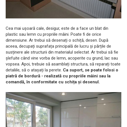
Cea mai ușoară cale, desigur, este de a face un blat din
plastic sau lemn cu propriile mâini. Poate fi de orice
dimensiune. Ar trebui să desenați o schiță, desen. După
aceea, decupați suprafața principală de lucru și părțile de
susținere ale structurii din materialul selectat. Ar trebui să fie
șlefuite când vine vorba de lemn, acoperite cu grund, lac sau
vopsea. Apoi, trebuie să asamblați structura, să reparați toate
detaliile, să o atașați la perete.
Ca suport, se poate folosi o
piatră de bordură - realizată cu propriile mâini sau la
comandă, în conformitate cu schița și desenul.