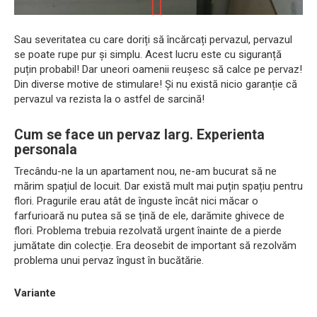
Sau severitatea cu care doriți să încărcați pervazul, pervazul
se poate rupe pur și simplu. Acest lucru este cu siguranță
puțin probabil! Dar uneori oamenii reușesc să calce pe pervaz!
Din diverse motive de stimulare! Și nu există nicio garanție că
pervazul va rezista la o astfel de sarcină!
Cum se face un pervaz larg. Experienta
personala
Trecându-ne la un apartament nou, ne-am bucurat să ne
mărim spațiul de locuit. Dar există mult mai puțin spațiu pentru
flori. Pragurile erau atât de înguste încât nici măcar o
farfurioară nu putea să se țină de ele, darămite ghivece de
flori. Problema trebuia rezolvată urgent înainte de a pierde
jumătate din colecție. Era deosebit de important să rezolvăm
problema unui pervaz îngust în bucătărie.
Variante