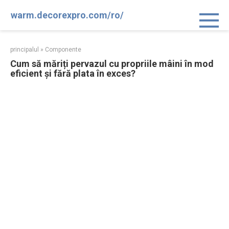
Sari
warm.decorexpro.com/ro/
la
conținut
principalul
»
Componente
Cum să măriți pervazul cu propriile mâini în mod
eficient și fără plata în exces?