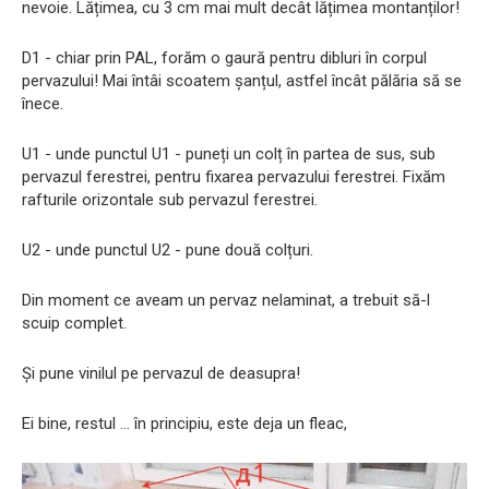
nevoie. Lățimea, cu 3 cm mai mult decât lățimea montanților!
D1 - chiar prin PAL, forăm o gaură pentru dibluri în corpul
pervazului! Mai întâi scoatem șanțul, astfel încât pălăria să se
înece.
U1 - unde punctul U1 - puneți un colț în partea de sus, sub
pervazul ferestrei, pentru fixarea pervazului ferestrei. Fixăm
rafturile orizontale sub pervazul ferestrei.
U2 - unde punctul U2 - pune două colțuri.
Din moment ce aveam un pervaz nelaminat, a trebuit să-l
scuip complet.
Și pune vinilul pe pervazul de deasupra!
Ei bine, restul ... în principiu, este deja un fleac,