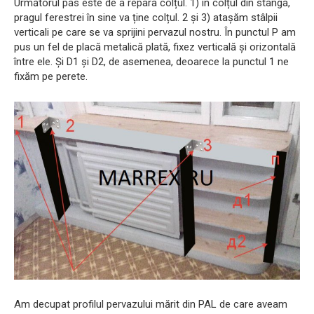
Următorul pas este de a repara colțul. 1) în colțul din stânga,
pragul ferestrei în sine va ține colțul. 2 și 3) atașăm stâlpii
verticali pe care se va sprijini pervazul nostru. În punctul P am
pus un fel de placă metalică plată, fixez verticală și orizontală
între ele. Și D1 și D2, de asemenea, deoarece la punctul 1 ne
fixăm pe perete.
Am decupat profilul pervazului mărit din PAL de care aveam