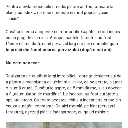
Pentru a evita procesele umede, plăcile au fost atașate la
placaj cu adeziv, care se numește în mod popular „cuie
lichide”.
Cusăturile erau acoperite cu mortar alb. Capătul a fost închis
cu un prag de aluminiu. Apropo, pantele ferestrei au fost
făcute ultima dată, când pervazul larg era deja complet gata.
Impresii din funcționarea pervazului
(după cinci ani)
Nu este necesar:
Realizarea de cusături largi între plăci - dorința designerului de
a păstra dimensiunea celulelor și a liniilor, ca pe perete, a jucat
o glumă crudă. Cusăturile aspre, de 5 mm lățime, s-au dovedit
a fi „acumulatori de murdărie”. La început, au fost curățate și
spălate intens. Cu toate acestea, chitul a început să crape din
cauza curățării constante. De aici morală: pe blat (pervazul
ferestrei), așezați plăcile îndeaproape, cu goluri minime.