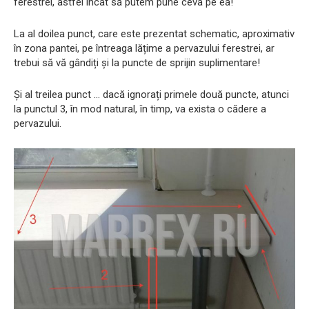
ferestrei, astfel încât să putem pune ceva pe ea!
La al doilea punct, care este prezentat schematic, aproximativ
în zona pantei, pe întreaga lățime a pervazului ferestrei, ar
trebui să vă gândiți și la puncte de sprijin suplimentare!
Și al treilea punct ... dacă ignorați primele două puncte, atunci
la punctul 3, în mod natural, în timp, va exista o cădere a
pervazului.