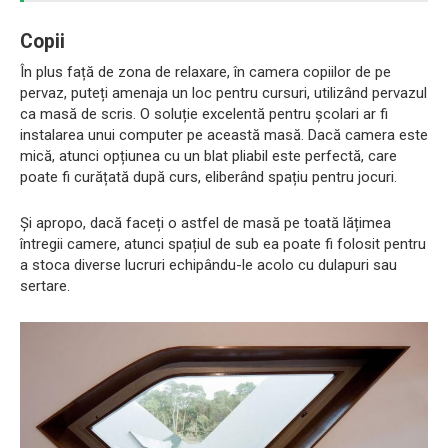
Copii
În plus față de zona de relaxare, în camera copiilor de pe
pervaz, puteți amenaja un loc pentru cursuri, utilizând pervazul
ca masă de scris. O soluție excelentă pentru școlari ar fi
instalarea unui computer pe această masă. Dacă camera este
mică, atunci opțiunea cu un blat pliabil este perfectă, care
poate fi curățată după curs, eliberând spațiu pentru jocuri.
Și apropo, dacă faceți o astfel de masă pe toată lățimea
întregii camere, atunci spațiul de sub ea poate fi folosit pentru
a stoca diverse lucruri echipându-le acolo cu dulapuri sau
sertare.