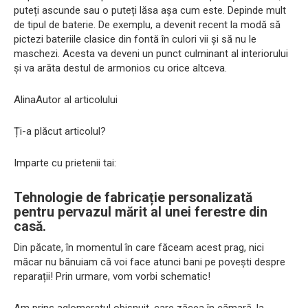
puteți ascunde sau o puteți lăsa așa cum este. Depinde mult
de tipul de baterie. De exemplu, a devenit recent la modă să
pictezi bateriile clasice din fontă în culori vii și să nu le
maschezi. Acesta va deveni un punct culminant al interiorului
și va arăta destul de armonios cu orice altceva.
AlinaAutor al articolului
Ți-a plăcut articolul?
Imparte cu prietenii tai:
Tehnologie de fabricație personalizată
pentru pervazul mărit al unei ferestre din
casă.
Din păcate, în momentul în care făceam acest prag, nici
măcar nu bănuiam că voi face atunci bani pe povești despre
reparații! Prin urmare, vom vorbi schematic!
Am prins aglomeratul obișnuit, care zăcea în cămară, la