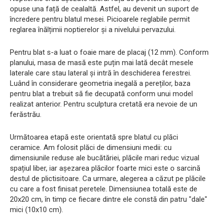
opuse una față de cealaltă. Astfel, au devenit un suport de
încredere pentru blatul mesei. Picioarele reglabile permit
reglarea înălțimii noptierelor și a nivelului pervazului.
Pentru blat s-a luat o foaie mare de placaj (12 mm). Conform
planului, masa de masă este puțin mai lată decât mesele
laterale care stau lateral și intră în deschiderea ferestrei.
Luând în considerare geometria inegală a pereților, baza
pentru blat a trebuit să fie decupată conform unui model
realizat anterior. Pentru sculptura cretată era nevoie de un
ferăstrău.
Următoarea etapă este orientată spre blatul cu plăci
ceramice. Am folosit plăci de dimensiuni medii: cu
dimensiunile reduse ale bucătăriei, plăcile mari reduc vizual
spațiul liber, iar așezarea plăcilor foarte mici este o sarcină
destul de plictisitoare. Ca urmare, alegerea a căzut pe plăcile
cu care a fost finisat peretele. Dimensiunea totală este de
20x20 cm, în timp ce fiecare dintre ele constă din patru "dale"
mici (10x10 cm).