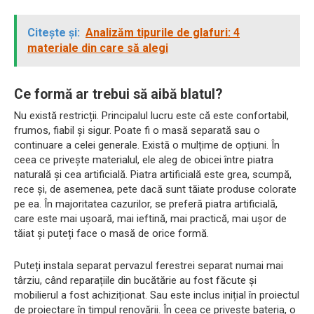
Citește și:
Analizăm tipurile de glafuri: 4
materiale din care să alegi
Ce formă ar trebui să aibă blatul?
Nu există restricții. Principalul lucru este că este confortabil,
frumos, fiabil și sigur. Poate fi o masă separată sau o
continuare a celei generale. Există o mulțime de opțiuni. În
ceea ce privește materialul, ele aleg de obicei între piatra
naturală și cea artificială. Piatra artificială este grea, scumpă,
rece și, de asemenea, pete dacă sunt tăiate produse colorate
pe ea. În majoritatea cazurilor, se preferă piatra artificială,
care este mai ușoară, mai ieftină, mai practică, mai ușor de
tăiat și puteți face o masă de orice formă.
Puteți instala separat pervazul ferestrei separat numai mai
târziu, când reparațiile din bucătărie au fost făcute și
mobilierul a fost achiziționat. Sau este inclus inițial în proiectul
de proiectare în timpul renovării. În ceea ce privește bateria, o