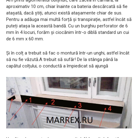
aproximativ 10 cm, chiar înainte ca bateria descărcată să fie
atașată, dacă știți, atunci există atașamente chiar de sus.
Pentru a adăuga mai multă forță și transpirație, astfel încât să
puteți atașa la această bandă. Cu un burghiu perforator de 6
mm în 4 locuri, forăm și ciocănim într-o diblă standard un cui
de 6 mm x 60 mm.
Și în colț a trebuit să fac o montură într-un unghi, astfel încât
să nu fie văzută.A trebuit să sufăr! De la stânga până la
capătul colțului, o conductă a împiedicat să ajungă