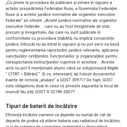
„Cu privire la procedura de publicare și intrare în vigoare a
actelor președintelui Federației Ruse, a Guvernului Federației
Ruse și a actelor juridice normative ale organelor executive
federale” se citește: „Actele juridice normative ale organelor
executive federale ... care nu au fost înregistrate de stat,
precum și înregistrate, dar care nu sunt publicate în
conformitate cu procedura stabilită, nu implică consecințe
juridice, întrucât nu au intrat în vigoare și nu pot servi ca bază
pentru reglementarea raporturilor juridice relevante, aplicarea
sancțiunilor cetățenilor, funcționarilor și organizațiilor pentru
nerespectarea instrucțiunilor cuprinse în acestea ... Aceste
acte nu pot fi menționate atunci când se soluționează litigiile.
" CITAT = Bătrân] ”. Și ce, interesant, ați folosit documentul
înainte de notoria „anulare” a GOST 30971? De fapt, GOST
este obligatoriu doar în ceea ce privește siguranța la locul de
muncă! Nu știți GOST R 52749-2007?
Tipuri de baterii de încălzire
Eficiența încălzirii camerei va depinde nu numai de cât de
departe de podea să atârne bateria sau radiatorul de încălzire,
ci și de schema de conectare, materialul și dispozitivul