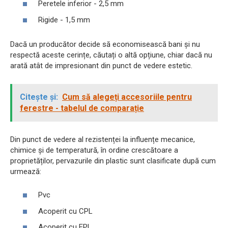
Peretele inferior - 2,5 mm
Rigide - 1,5 mm
Dacă un producător decide să economisească bani și nu
respectă aceste cerințe, căutați o altă opțiune, chiar dacă nu
arată atât de impresionant din punct de vedere estetic.
Citește și:
Cum să alegeți accesoriile pentru
ferestre - tabelul de comparație
Din punct de vedere al rezistenței la influențe mecanice,
chimice și de temperatură, în ordine crescătoare a
proprietăților, pervazurile din plastic sunt clasificate după cum
urmează:
Pvc
Acoperit cu CPL
Acoperit cu EPL