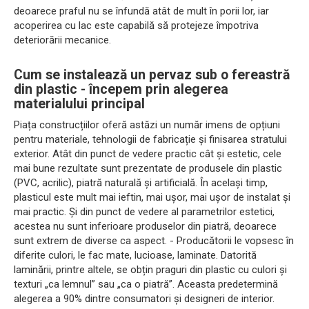
deoarece praful nu se înfundă atât de mult în porii lor, iar
acoperirea cu lac este capabilă să protejeze împotriva
deteriorării mecanice.
Cum se instalează un pervaz sub o fereastră
din plastic - începem prin alegerea
materialului principal
Piața construcțiilor oferă astăzi un număr imens de opțiuni
pentru materiale, tehnologii de fabricație și finisarea stratului
exterior. Atât din punct de vedere practic cât și estetic, cele
mai bune rezultate sunt prezentate de produsele din plastic
(PVC, acrilic), piatră naturală și artificială. În același timp,
plasticul este mult mai ieftin, mai ușor, mai ușor de instalat și
mai practic. Și din punct de vedere al parametrilor estetici,
acestea nu sunt inferioare produselor din piatră, deoarece
sunt extrem de diverse ca aspect. - Producătorii le vopsesc în
diferite culori, le fac mate, lucioase, laminate. Datorită
laminării, printre altele, se obțin praguri din plastic cu culori și
texturi „ca lemnul” sau „ca o piatră”. Aceasta predetermină
alegerea a 90% dintre consumatori și designeri de interior.