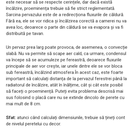
este necesar să se respecte cerințele, dar dacă există
încălzire, proeminența trebuie să fie strict reglementată.
Sarcina pervazului este de a redirecționa fluxurile de căldură.
Fără ea, ele se vor ridica și încălzirea corectă a camerei nu va
avea loc, deoarece o parte din căldură se va evapora și va fi
distribuită pe tavan.
Un pervaz prea larg poate provoca, de asemenea, o convecție
slabă. Nu va permite să scape aer cald, ca urmare, condensul
va începe să se acumuleze pe fereastră, deoarece fluxurile
principale de aer vor crește, iar unele dintre ele se vor bloca
sub fereastră, încălzind atmosfera.În acest caz, este foarte
important să calculați distanța de la pervazul ferestrei până la
radiatorul de încălzire, atât în ​​înălțime, cât și cât este posibil
să faceți o proeminență. Puteți evita problema descrisă mai
sus folosind o placă care nu se extinde dincolo de perete cu
mai mult de 8 cm.
Sfat:
atunci când calculați dimensiunile, trebuie să țineți cont
de nivelul peretelui cu decor.