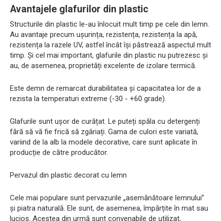
Avantajele glafurilor din plastic
Structurile din plastic le-au înlocuit mult timp pe cele din lemn.
Au avantaje precum ușurința, rezistența, rezistența la apă,
rezistența la razele UV, astfel încât își păstrează aspectul mult
timp. Și cel mai important, glafurile din plastic nu putrezesc și
au, de asemenea, proprietăți excelente de izolare termică.
Este demn de remarcat durabilitatea și capacitatea lor de a
rezista la temperaturi extreme (-30 - +60 grade).
Glafurile sunt ușor de curățat. Le puteți spăla cu detergenți
fără să vă fie frică să zgâriați. Gama de culori este variată,
variind de la alb la modele decorative, care sunt aplicate în
producție de către producător.
Pervazul din plastic decorat cu lemn
Cele mai populare sunt pervazurile „asemănătoare lemnului”
și piatra naturală. Ele sunt, de asemenea, împărțite în mat sau
lucios. Acestea din urmă sunt convenabile de utilizat,