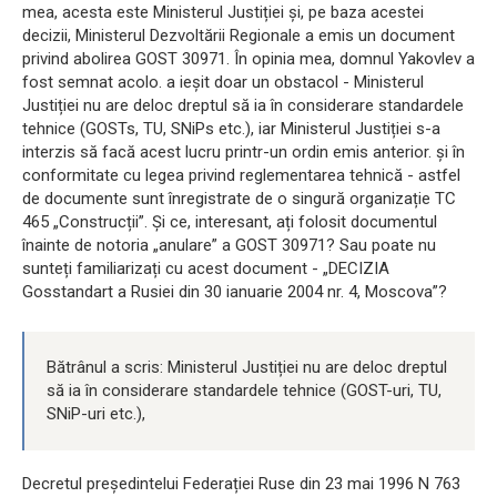
mea, acesta este Ministerul Justiției și, pe baza acestei
decizii, Ministerul Dezvoltării Regionale a emis un document
privind abolirea GOST 30971. În opinia mea, domnul Yakovlev a
fost semnat acolo. a ieșit doar un obstacol - Ministerul
Justiției nu are deloc dreptul să ia în considerare standardele
tehnice (GOSTs, TU, SNiPs etc.), iar Ministerul Justiției s-a
interzis să facă acest lucru printr-un ordin emis anterior. și în
conformitate cu legea privind reglementarea tehnică - astfel
de documente sunt înregistrate de o singură organizație TC
465 „Construcții”. Și ce, interesant, ați folosit documentul
înainte de notoria „anulare” a GOST 30971? Sau poate nu
sunteți familiarizați cu acest document - „DECIZIA
Gosstandart a Rusiei din 30 ianuarie 2004 nr. 4, Moscova”?
Bătrânul a scris: Ministerul Justiției nu are deloc dreptul
să ia în considerare standardele tehnice (GOST-uri, TU,
SNiP-uri etc.),
Decretul președintelui Federației Ruse din 23 mai 1996 N 763