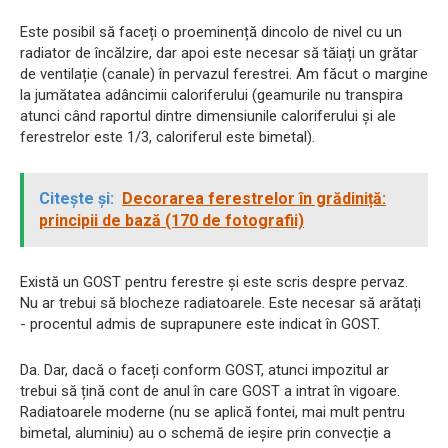
Este posibil să faceți o proeminență dincolo de nivel cu un
radiator de încălzire, dar apoi este necesar să tăiați un grătar
de ventilație (canale) în pervazul ferestrei. Am făcut o margine
la jumătatea adâncimii caloriferului (geamurile nu transpira
atunci când raportul dintre dimensiunile caloriferului și ale
ferestrelor este 1/3, caloriferul este bimetal).
Citește și:
Decorarea ferestrelor în grădiniță:
principii de bază (170 de fotografii)
Există un GOST pentru ferestre și este scris despre pervaz.
Nu ar trebui să blocheze radiatoarele. Este necesar să arătați
- procentul admis de suprapunere este indicat în GOST.
Da. Dar, dacă o faceți conform GOST, atunci impozitul ar
trebui să țină cont de anul în care GOST a intrat în vigoare.
Radiatoarele moderne (nu se aplică fontei, mai mult pentru
bimetal, aluminiu) au o schemă de ieșire prin convecție a