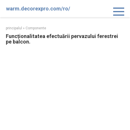
Sari
warm.decorexpro.com/ro/
la
conținut
principalul
»
Componente
Funcționalitatea efectuării pervazului ferestrei
pe balcon.