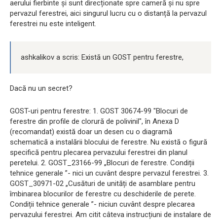
aerului fierbinte și sunt direcționate spre cameră și nu spre
pervazul ferestrei, aici singurul lucru cu o distanță la pervazul
ferestrei nu este inteligent.
ashkalikov a scris: Există un GOST pentru ferestre,
Dacă nu un secret?
GOST-uri pentru ferestre: 1. GOST 30674-99 "Blocuri de
ferestre din profile de clorură de polivinil", în Anexa D
(recomandat) există doar un desen cu o diagramă
schematică a instalării blocului de ferestre. Nu există o figură
specifică pentru plecarea pervazului ferestrei din planul
peretelui. 2. GOST_23166-99 „Blocuri de ferestre. Condiții
tehnice generale ”- nici un cuvânt despre pervazul ferestrei. 3.
GOST_30971-02 „Cusături de unități de asamblare pentru
îmbinarea blocurilor de ferestre cu deschiderile de perete.
Condiții tehnice generale ”- niciun cuvânt despre plecarea
pervazului ferestrei. Am citit câteva instrucțiuni de instalare de