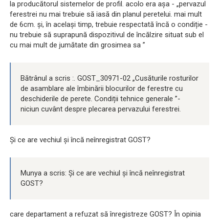
la producătorul sistemelor de profil. acolo era așa - „pervazul
ferestrei nu mai trebuie să iasă din planul peretelui. mai mult
de 6cm. și, în același timp, trebuie respectată încă o condiție -
nu trebuie să suprapună dispozitivul de încălzire situat sub el
cu mai mult de jumătate din grosimea sa ”
Bătrânul a scris :. GOST_30971-02 „Cusăturile rosturilor
de asamblare ale îmbinării blocurilor de ferestre cu
deschiderile de perete. Condiții tehnice generale ”-
niciun cuvânt despre plecarea pervazului ferestrei.
Și ce are vechiul și încă neînregistrat GOST?
Munya a scris: Și ce are vechiul și încă neînregistrat
GOST?
care departament a refuzat să înregistreze GOST? În opinia