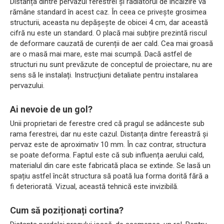
Distanța dintre pervazul ferestrei și radiatorul de încălzire va
rămâne standard în acest caz. În ceea ce privește grosimea
structurii, aceasta nu depășește de obicei 4 cm, dar această
cifră nu este un standard. O placă mai subțire prezintă riscul
de deformare cauzată de curenții de aer cald. Cea mai groasă
are o masă mai mare, este mai scumpă. Dacă astfel de
structuri nu sunt prevăzute de conceptul de proiectare, nu are
sens să le instalați. Instrucțiuni detaliate pentru instalarea
pervazului.
Ai nevoie de un gol?
Unii proprietari de ferestre cred că pragul se adânceste sub
rama ferestrei, dar nu este cazul. Distanța dintre fereastră și
pervaz este de aproximativ 10 mm. În caz contrar, structura
se poate deforma. Faptul este că sub influența aerului cald,
materialul din care este fabricată placa se extinde. Se lasă un
spațiu astfel încât structura să poată lua forma dorită fără a
fi deteriorată. Vizual, această tehnică este invizibilă.
Cum să poziționați cortina?