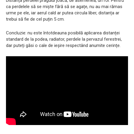
Distanța perdelei pragului joacă, de asemenea, un rol. Pentru
ca perdelele să se miște fără să se agațe, nu au mai rămas
urme pe ele, iar aerul cald ar putea circula liber, distanța ar
trebui să fie de cel puțin 5 cm.
Concluzie: nu este întotdeauna posibilă aplicarea distanței
standard de la podea, radiator, perdele la pervazul ferestrei,
dar puteți găsi o cale de ieșire respectând anumite cerințe.