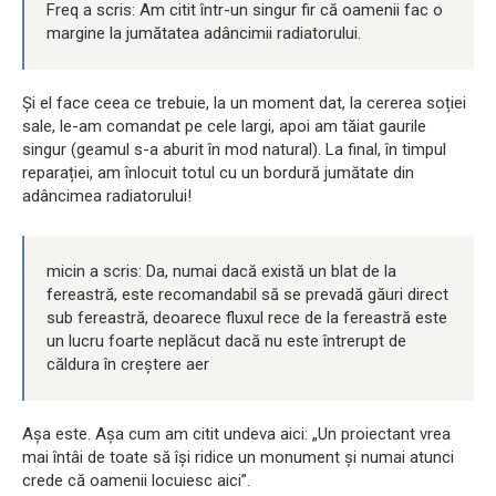
Freq a scris: Am citit într-un singur fir că oamenii fac o
margine la jumătatea adâncimii radiatorului.
Și el face ceea ce trebuie, la un moment dat, la cererea soției
sale, le-am comandat pe cele largi, apoi am tăiat gaurile
singur (geamul s-a aburit în mod natural). La final, în timpul
reparației, am înlocuit totul cu un bordură jumătate din
adâncimea radiatorului!
micin a scris: Da, numai dacă există un blat de la
fereastră, este recomandabil să se prevadă găuri direct
sub fereastră, deoarece fluxul rece de la fereastră este
un lucru foarte neplăcut dacă nu este întrerupt de
căldura în creștere aer
Așa este. Așa cum am citit undeva aici: „Un proiectant vrea
mai întâi de toate să își ridice un monument și numai atunci
crede că oamenii locuiesc aici”.