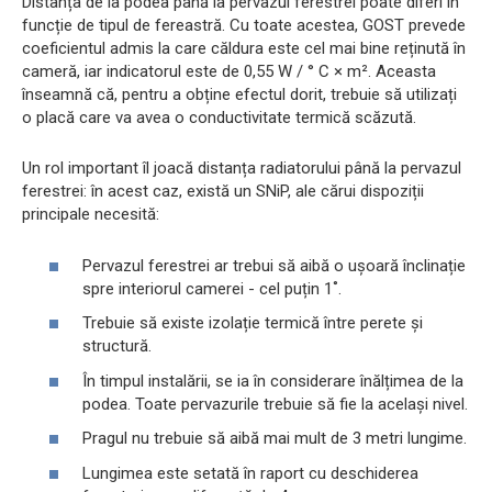
Distanța de la podea până la pervazul ferestrei poate diferi în
funcție de tipul de fereastră. Cu toate acestea, GOST prevede
coeficientul admis la care căldura este cel mai bine reținută în
cameră, iar indicatorul este de 0,55 W / ° С × m². Aceasta
înseamnă că, pentru a obține efectul dorit, trebuie să utilizați
o placă care va avea o conductivitate termică scăzută.
Un rol important îl joacă distanța radiatorului până la pervazul
ferestrei: în acest caz, există un SNiP, ale cărui dispoziții
principale necesită:
Pervazul ferestrei ar trebui să aibă o ușoară înclinație
spre interiorul camerei - cel puțin 1˚.
Trebuie să existe izolație termică între perete și
structură.
În timpul instalării, se ia în considerare înălțimea de la
podea. Toate pervazurile trebuie să fie la același nivel.
Pragul nu trebuie să aibă mai mult de 3 metri lungime.
Lungimea este setată în raport cu deschiderea