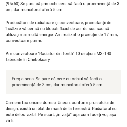
(95x50).Se pare că prin ochi cere să facă o proeminență de 3
cm, dar muncitorul oferă 5 cm.
Producătorii de radiatoare și convectoare, proiectanții de
încălzire vă cer să nu blocați fluxul de aer de sus sau să
utilizați mai multă energie. Am realizat o proiecție de 17 mm,
convectoare purmo.
Am convectoare "Radiator din fontă" 10 secțiuni MS-140
fabricate în Cheboksary.
Freq a scris: Se pare că cere cu ochiul să facă o
proeminență de 3 cm, dar muncitorul oferă 5 cm.
Oamenii fac oricine doresc. Uneori, conform proiectului de
design, există un blat de masă de la fereastră. Radiatorul nu
este deloc vizibil. Pe scurt, „în viață” așa cum faceți voi, așa
va fi.