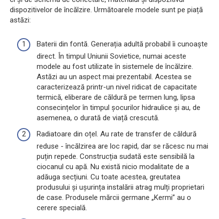
dispozitivelor de încălzire. Următoarele modele sunt pe piață
astăzi:
Baterii din fontă. Generația adultă probabil îi cunoaște
direct. În timpul Uniunii Sovietice, numai aceste
modele au fost utilizate în sistemele de încălzire.
Astăzi au un aspect mai prezentabil. Acestea se
caracterizează printr-un nivel ridicat de capacitate
termică, eliberare de căldură pe termen lung, lipsa
consecințelor în timpul șocurilor hidraulice și au, de
asemenea, o durată de viață crescută.
Radiatoare din oțel. Au rate de transfer de căldură
reduse - încălzirea are loc rapid, dar se răcesc nu mai
puțin repede. Construcția sudată este sensibilă la
ciocanul cu apă. Nu există nicio modalitate de a
adăuga secțiuni. Cu toate acestea, greutatea
produsului și ușurința instalării atrag mulți proprietari
de case. Produsele mărcii germane „Kermi” au o
cerere specială.