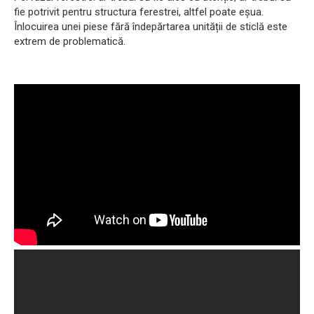
fie potrivit pentru structura ferestrei, altfel poate eșua.
Înlocuirea unei piese fără îndepărtarea unității de sticlă este
extrem de problematică.