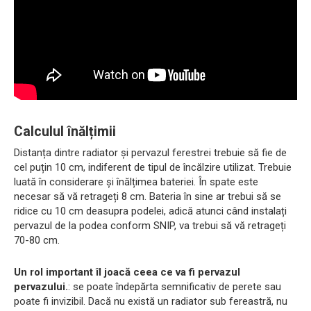
Calculul înălțimii
Distanța dintre radiator și pervazul ferestrei trebuie să fie de
cel puțin 10 cm, indiferent de tipul de încălzire utilizat. Trebuie
luată în considerare și înălțimea bateriei. În spate este
necesar să vă retrageți 8 cm. Bateria în sine ar trebui să se
ridice cu 10 cm deasupra podelei, adică atunci când instalați
pervazul de la podea conform SNIP, va trebui să vă retrageți
70-80 cm.
Un rol important îl joacă ceea ce va fi pervazul
pervazului.
: se poate îndepărta semnificativ de perete sau
poate fi invizibil. Dacă nu există un radiator sub fereastră, nu