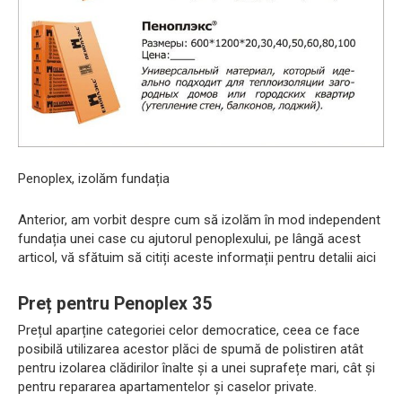
Penoplex, izolăm fundația
Anterior, am vorbit despre cum să izolăm în mod independent
fundația unei case cu ajutorul penoplexului, pe lângă acest
articol, vă sfătuim să citiți aceste informații pentru detalii aici
Preț pentru Penoplex 35
Prețul aparține categoriei celor democratice, ceea ce face
posibilă utilizarea acestor plăci de spumă de polistiren atât
pentru izolarea clădirilor înalte și a unei suprafețe mari, cât și
pentru repararea apartamentelor și caselor private.