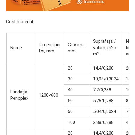
Cost material
Suprafață /
Num
Dimensiuni
Grosime,
Nume
volum, m2 /
buc.
foi, mm
mm
m3
amb
20
14,4/0,288
20
30
10,08/0,3024
14
40
7,2/0,288
10
Fundația
1200×600
Penoplex
50
5,76/0,288
8
60
5,04/0,3024
7
100
2,88/0,288
4
20
14,4/0,288
20