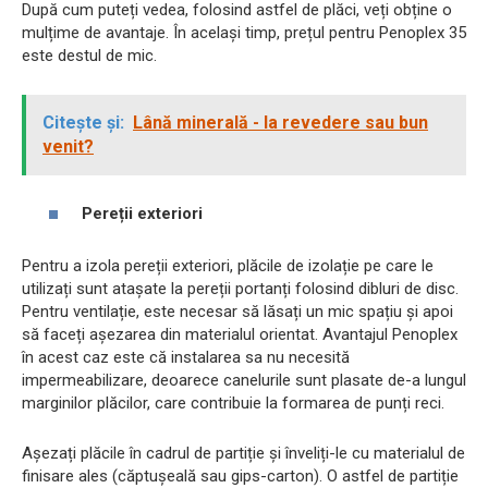
După cum puteți vedea, folosind astfel de plăci, veți obține o
mulțime de avantaje. În același timp, prețul pentru Penoplex 35
este destul de mic.
Citește și:
Lână minerală - la revedere sau bun
venit?
Pereții exteriori
Pentru a izola pereții exteriori, plăcile de izolație pe care le
utilizați sunt atașate la pereții portanți folosind dibluri de disc.
Pentru ventilație, este necesar să lăsați un mic spațiu și apoi
să faceți așezarea din materialul orientat. Avantajul Penoplex
în acest caz este că instalarea sa nu necesită
impermeabilizare, deoarece canelurile sunt plasate de-a lungul
marginilor plăcilor, care contribuie la formarea de punți reci.
Așezați plăcile în cadrul de partiție și înveliți-le cu materialul de
finisare ales (căptușeală sau gips-carton). O astfel de partiție