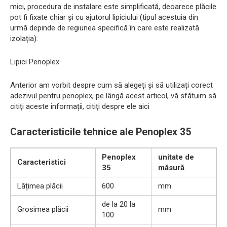
mici, procedura de instalare este simplificată, deoarece plăcile
pot fi fixate chiar și cu ajutorul lipiciului (tipul acestuia din
urmă depinde de regiunea specifică în care este realizată
izolația).
Lipici Penoplex
Anterior am vorbit despre cum să alegeți și să utilizați corect
adezivul pentru penoplex, pe lângă acest articol, vă sfătuim să
citiți aceste informații, citiți despre ele aici
Caracteristicile tehnice ale Penoplex 35
Penoplex
unitate de
Caracteristici
35
măsură
Lățimea plăcii
600
mm
de la 20 la
Grosimea plăcii
mm
100