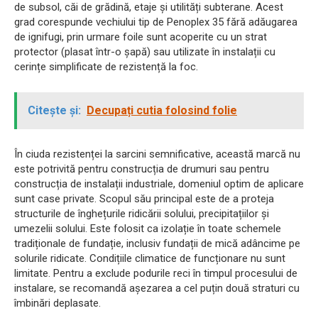
de subsol, căi de grădină, etaje și utilități subterane. Acest
grad corespunde vechiului tip de Penoplex 35 fără adăugarea
de ignifugi, prin urmare foile sunt acoperite cu un strat
protector (plasat într-o șapă) sau utilizate în instalații cu
cerințe simplificate de rezistență la foc.
Citește și:
Decupați cutia folosind folie
În ciuda rezistenței la sarcini semnificative, această marcă nu
este potrivită pentru construcția de drumuri sau pentru
construcția de instalații industriale, domeniul optim de aplicare
sunt case private. Scopul său principal este de a proteja
structurile de înghețurile ridicării solului, precipitațiilor și
umezelii solului. Este folosit ca izolație în toate schemele
tradiționale de fundație, inclusiv fundații de mică adâncime pe
solurile ridicate. Condițiile climatice de funcționare nu sunt
limitate. Pentru a exclude podurile reci în timpul procesului de
instalare, se recomandă așezarea a cel puțin două straturi cu
îmbinări deplasate.