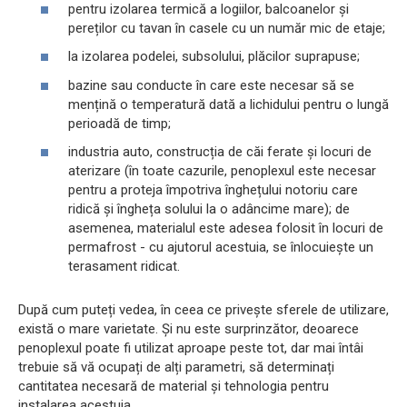
pentru izolarea termică a logiilor, balcoanelor și
pereților cu tavan în casele cu un număr mic de etaje;
la izolarea podelei, subsolului, plăcilor suprapuse;
bazine sau conducte în care este necesar să se
mențină o temperatură dată a lichidului pentru o lungă
perioadă de timp;
industria auto, construcția de căi ferate și locuri de
aterizare (în toate cazurile, penoplexul este necesar
pentru a proteja împotriva înghețului notoriu care
ridică și îngheța solului la o adâncime mare); de
asemenea, materialul este adesea folosit în locuri de
permafrost - cu ajutorul acestuia, se înlocuiește un
terasament ridicat.
După cum puteți vedea, în ceea ce privește sferele de utilizare,
există o mare varietate. Și nu este surprinzător, deoarece
penoplexul poate fi utilizat aproape peste tot, dar mai întâi
trebuie să vă ocupați de alți parametri, să determinați
cantitatea necesară de material și tehnologia pentru
instalarea acestuia.