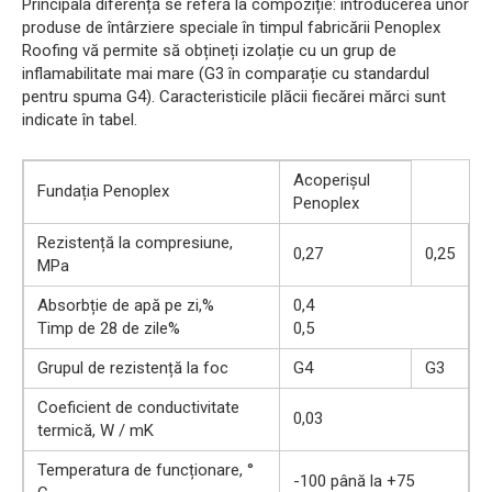
Principala diferență se referă la compoziție: introducerea unor
produse de întârziere speciale în timpul fabricării Penoplex
Roofing vă permite să obțineți izolație cu un grup de
inflamabilitate mai mare (G3 în comparație cu standardul
pentru spuma G4). Caracteristicile plăcii fiecărei mărci sunt
indicate în tabel.
Acoperișul
Fundația Penoplex
Penoplex
Rezistență la compresiune,
0,27
0,25
MPa
Absorbție de apă pe zi,%
0,4
Timp de 28 de zile%
0,5
Grupul de rezistență la foc
G4
G3
Coeficient de conductivitate
0,03
termică, W / mK
Temperatura de funcționare, °
-100 până la +75