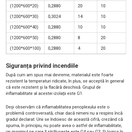
(1200*600*20)
0,2880
20
10
(1200*600*30)
0,3024
14
10
(1200*600*40)
0,2880
10
10
(1200*600*50)
0,2880
8
20
(1200*600*100)
0,2880
4
20
Siguranța privind incendiile
După cum am spus mai devreme, materialul este foarte
rezistent la temperaturi ridicate, în plus, se acceptă în general
că este rezistent și la flacără deschisă. Grupul de
inflamabilitate al acestei izolații este G1.
Deși observăm că inflamabilitatea penoplexului este o
problemă controversată, chiar dacă nimeni nu a respins încă
gradul declarat. Unii se îndoiesc de această cifră, crezând că
spuma, în principiu, nu poate avea o astfel de inflamabilitate,
iar maximul pe care îl strălucește este G4 sau G3. Și logica în