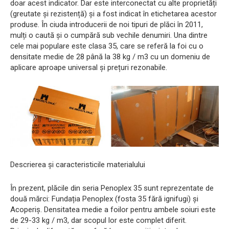
doar acest indicator. Dar este interconectat cu alte proprietăți
(greutate și rezistență) și a fost indicat în etichetarea acestor
produse. În ciuda introducerii de noi tipuri de plăci în 2011,
mulți o caută și o cumpără sub vechile denumiri. Una dintre
cele mai populare este clasa 35, care se referă la foi cu o
densitate medie de 28 până la 38 kg / m3 cu un domeniu de
aplicare aproape universal și prețuri rezonabile.
Descrierea și caracteristicile materialului
În prezent, plăcile din seria Penoplex 35 sunt reprezentate de
două mărci: Fundația Penoplex (fosta 35 fără ignifugi) și
Acoperiș. Densitatea medie a foilor pentru ambele soiuri este
de 29-33 kg / m3, dar scopul lor este complet diferit.