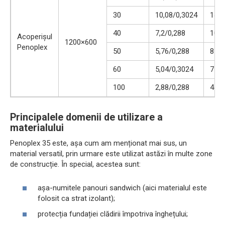
30
10,08/0,3024
14
40
7,2/0,288
10
Acoperișul
1200×600
Penoplex
50
5,76/0,288
8
60
5,04/0,3024
7
100
2,88/0,288
4
Principalele domenii de utilizare a
materialului
Penoplex 35 este, așa cum am menționat mai sus, un
material versatil, prin urmare este utilizat astăzi în multe zone
de construcție. În special, acestea sunt:
așa-numitele panouri sandwich (aici materialul este
folosit ca strat izolant);
protecția fundației clădirii împotriva înghețului;