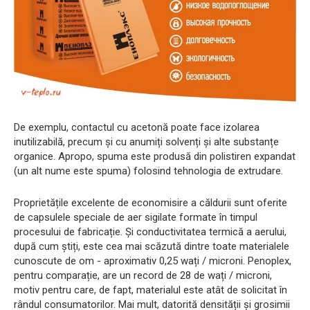
De exemplu, contactul cu acetonă poate face izolarea
inutilizabilă, precum și cu anumiți solvenți și alte substanțe
organice. Apropo, spuma este produsă din polistiren expandat
(un alt nume este spuma) folosind tehnologia de extrudare.
Proprietățile excelente de economisire a căldurii sunt oferite
de capsulele speciale de aer sigilate formate în timpul
procesului de fabricație. Și conductivitatea termică a aerului,
după cum știți, este cea mai scăzută dintre toate materialele
cunoscute de om - aproximativ 0,25 wați / microni. Penoplex,
pentru comparație, are un record de 28 de wați / microni,
motiv pentru care, de fapt, materialul este atât de solicitat în
rândul consumatorilor. Mai mult, datorită densității și grosimii