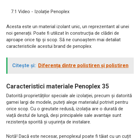
7.1 Video - Izolație Penoplex
Acesta este un material izolant unic, un reprezentant al unei
noi generații. Poate fi utilizat în construcția de clădiri de
aproape orice tip și scop. Să ne cunoaștem mai detaliat
caracteristicile acestui brand de penoplex.
Citește și:
Diferența dintre polistiren și polistiren
Caracteristici materiale Penoplex 35
Datorită proprietăților speciale ale izolației, precum și datorită
gamei largi de modele, puteți alege materialul potrivit pentru
orice scop. Cu o greutate redusă, izolația are o durată de
viață destul de lungă, deși principalele sale avantaje sunt
rezistența sporită și ușurința de instalare.
Notă! Dacă este necesar, penoplexul poate fi tăiat cu un cuțit