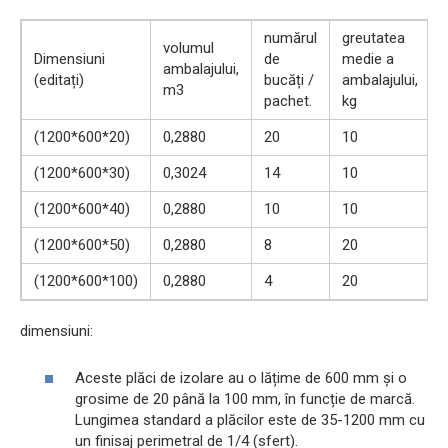
numărul
greutatea
volumul
Dimensiuni
de
medie a
ambalajului,
(editați)
bucăți /
ambalajului,
m3
pachet.
kg
(1200*600*20)
0,2880
20
10
(1200*600*30)
0,3024
14
10
(1200*600*40)
0,2880
10
10
(1200*600*50)
0,2880
8
20
(1200*600*100)
0,2880
4
20
dimensiuni:
Aceste plăci de izolare au o lățime de 600 mm și o
grosime de 20 până la 100 mm, în funcție de marcă.
Lungimea standard a plăcilor este de 35-1200 mm cu
un finisaj perimetral de 1/4 (sfert).