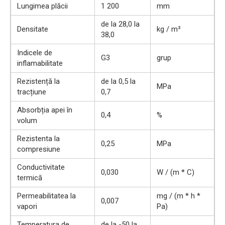
Lungimea plăcii
1 200
mm
de la 28,0 la
Densitate
kg / m³
38,0
Indicele de
G3
grup
inflamabilitate
Rezistență la
de la 0,5 la
MPa
tracțiune
0,7
Absorbția apei în
0,4
%
volum
Rezistenta la
0,25
MPa
compresiune
Conductivitate
0,030
W / (m * C)
termică
Permeabilitatea la
mg / (m * h *
0,007
vapori
Pa)
Temperatura de
de la -50 la