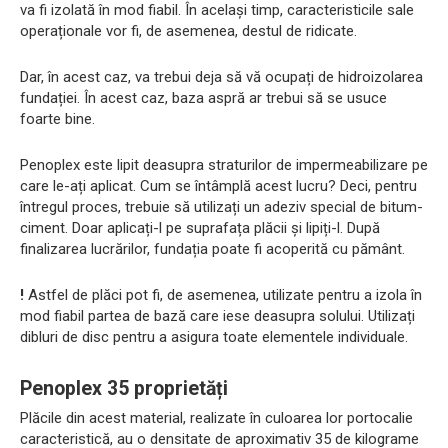
va fi izolată în mod fiabil. În același timp, caracteristicile sale
operaționale vor fi, de asemenea, destul de ridicate.
Dar, în acest caz, va trebui deja să vă ocupați de hidroizolarea
fundației. În acest caz, baza aspră ar trebui să se usuce
foarte bine.
Penoplex este lipit deasupra straturilor de impermeabilizare pe
care le-ați aplicat. Cum se întâmplă acest lucru? Deci, pentru
întregul proces, trebuie să utilizați un adeziv special de bitum-
ciment. Doar aplicați-l pe suprafața plăcii și lipiți-l. După
finalizarea lucrărilor, fundația poate fi acoperită cu pământ.
!
Astfel de plăci pot fi, de asemenea, utilizate pentru a izola în
mod fiabil partea de bază care iese deasupra solului. Utilizați
dibluri de disc pentru a asigura toate elementele individuale.
Penoplex 35 proprietăți
Plăcile din acest material, realizate în culoarea lor portocalie
caracteristică, au o densitate de aproximativ 35 de kilograme