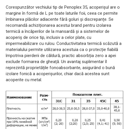
Corespunzător vechiului tip de Penoplex 35, acoperișul are o
margine în formă de L pe toate laturile foii, ceea ce permite
îmbinarea plăcilor adiacente fără goluri și discrepanțe. Se
recomandă achiziționarea acestui brand pentru izolarea
termică a încăperilor de la mansardă și a sistemelor de
acoperiș de orice tip, inclusiv a celor plate, cu
impermeabilizare cu rulou. Conductivitatea termică scăzută a
materialului permite utilizarea acestuia ca o protecție fiabilă
împotriva pierderii de căldură, practic absorbția zero a apei
exclude formarea de gheață. Un avantaj suplimentar îl
reprezintă proprietățile fonoabsorbante, asigurând o bună
izolare fonică a acoperișurilor, chiar dacă acestea sunt
acoperite cu metal.