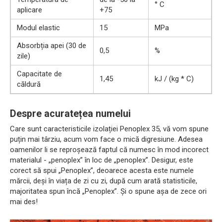
° C
aplicare
+75
Modul elastic
15
MPa
Absorbția apei (30 de
0,5
%
zile)
Capacitate de
1,45
kJ / (kg * C)
căldură
Despre acuratețea numelui
Care sunt caracteristicile izolației Penoplex 35, vă vom spune
puțin mai târziu, acum vom face o mică digresiune. Adesea
oamenilor li se reproșează faptul că numesc în mod incorect
materialul - „penoplex” în loc de „penoplex”. Desigur, este
corect să spui „Penoplex”, deoarece acesta este numele
mărcii, deși în viața de zi cu zi, după cum arată statisticile,
majoritatea spun încă „Penoplex”. Și o spune așa de zece ori
mai des!