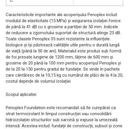
C.
Caracteristicile importante ale acoperișului Penoplex includ
modulul de elasticitate (15 MPa) și asigurarea izolației fonice
de până la 41 dB cu o grosime a partiției de 50 mm. Indicele
de reducere a zgomotului suportat de structură atinge 23 dB.
Toate clasele Penoplex 35 sunt rezistente la influențele
biologice și își păstrează calitățile utile pentru o durată lungă
de viață (până la 50 de ani). Materialul este produs sub formă
de foi presate lungime de 1200 mm, lățime de 600 mm și
grosime de 20 până la 100 mm pentru acoperișul Penoplex și
de la 20 la 150 pentru gradul de fundație. Se vinde în pachete
care cântăresc de la 10,15 kg cu numărul de plăci de la 4 la 20,
costul depinde de volumul izolației.
Scopul aplicatiei
Penoplex Foundation este recomandat să fie cumpărat ca
strat termoizolant în timpul construcției sau consolidării
hidroizolației structurilor sub sarcină și expuse la umezeală
intensă. Acestea includ: fundații de construcții, subsol și zone