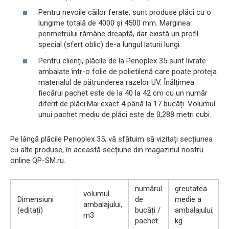
Pentru nevoile căilor ferate, sunt produse plăci cu o
lungime totală de 4000 și 4500 mm. Marginea
perimetrului rămâne dreaptă, dar există un profil
special (sfert oblic) de-a lungul laturii lungi.
Pentru clienți, plăcile de la Penoplex 35 sunt livrate
ambalate într-o folie de polietilenă care poate proteja
materialul de pătrunderea razelor UV. Înălțimea
fiecărui pachet este de la 40 la 42 cm cu un număr
diferit de plăci.Mai exact 4 până la 17 bucăți. Volumul
unui pachet mediu de plăci este de 0,288 metri cubi.
Pe lângă plăcile Penoplex 35, vă sfătuim să vizitați secțiunea
cu alte produse, în această secțiune din magazinul nostru
online QP-SM.ru.
numărul
greutatea
volumul
Dimensiuni
de
medie a
ambalajului,
(editați)
bucăți /
ambalajului,
m3
pachet.
kg