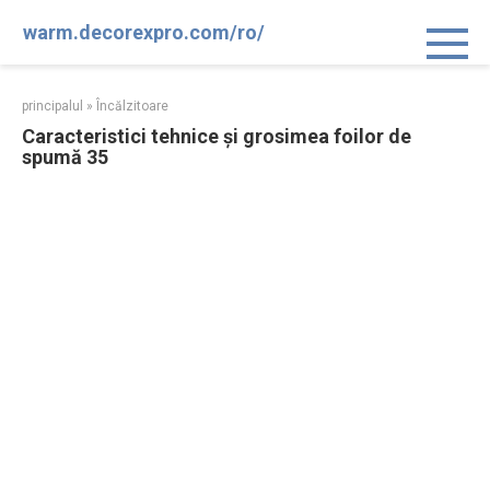
Sari
warm.decorexpro.com/ro/
la
conținut
principalul
»
Încălzitoare
Caracteristici tehnice și grosimea foilor de
spumă 35