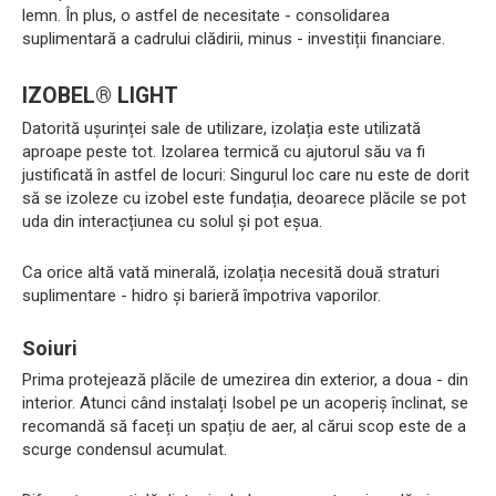
lemn. În plus, o astfel de necesitate - consolidarea
suplimentară a cadrului clădirii, minus - investiții financiare.
IZOBEL® LIGHT
Datorită ușurinței sale de utilizare, izolația este utilizată
aproape peste tot. Izolarea termică cu ajutorul său va fi
justificată în astfel de locuri: Singurul loc care nu este de dorit
să se izoleze cu izobel este fundația, deoarece plăcile se pot
uda din interacțiunea cu solul și pot eșua.
Ca orice altă vată minerală, izolația necesită două straturi
suplimentare - hidro și barieră împotriva vaporilor.
Soiuri
Prima protejează plăcile de umezirea din exterior, a doua - din
interior. Atunci când instalați Isobel pe un acoperiș înclinat, se
recomandă să faceți un spațiu de aer, al cărui scop este de a
scurge condensul acumulat.