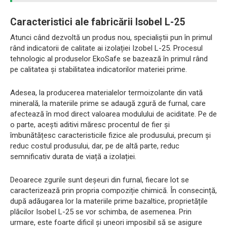
Caracteristici ale fabricării Isobel L-25
Atunci când dezvoltă un produs nou, specialiștii pun în primul
rând indicatorii de calitate ai izolației Izobel L-25. Procesul
tehnologic al produselor EkoSafe se bazează în primul rând
pe calitatea și stabilitatea indicatorilor materiei prime.
Adesea, la producerea materialelor termoizolante din vată
minerală, la materiile prime se adaugă zgură de furnal, care
afectează în mod direct valoarea modulului de aciditate. Pe de
o parte, acești aditivi măresc procentul de fier și
îmbunătățesc caracteristicile fizice ale produsului, precum și
reduc costul produsului, dar, pe de altă parte, reduc
semnificativ durata de viață a izolației.
Deoarece zgurile sunt deșeuri din furnal, fiecare lot se
caracterizează prin propria compoziție chimică. În consecință,
după adăugarea lor la materiile prime bazaltice, proprietățile
plăcilor Isobel L-25 se vor schimba, de asemenea. Prin
urmare, este foarte dificil și uneori imposibil să se asigure