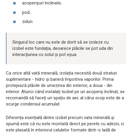
acoperișuri înclinate;
pod;
ziduri.
Singurul loc care nu este de dorit să se izoleze cu
izobel este fundația, deoarece plăcile se pot uda din
interacțiunea cu solul și pot eșua.
Ca orice altă vată minerală, izolația necesită două straturi
suplimentare - hidro și barieră împotriva vaporilor. Prima
protejează plăcile de umezirea din exterior, a doua - din
interior. Atunci când instalați Isobel pe un acoperiș înclinat, se
recomandă să faceți un spațiu de aer, al cărui scop este de a
scurge condensul acumulat.
Diferența esențială dintre izobel precum vata minerală și
spumă este că nu este montată direct pe perete cu adeziv, ci
este plasată în interiorul celulelor formate dintr-o ladă de