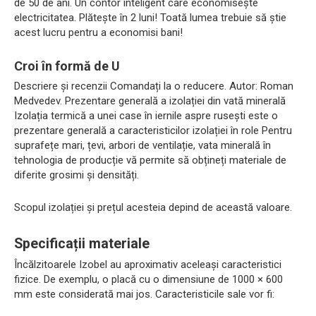
de 50 de ani. Un contor inteligent care economisește
electricitatea. Plătește în 2 luni! Toată lumea trebuie să știe
acest lucru pentru a economisi bani!
Croi în formă de U
Descriere și recenzii Comandați la o reducere. Autor: Roman
Medvedev. Prezentare generală a izolației din vată minerală
Izolația termică a unei case în iernile aspre rusești este o
prezentare generală a caracteristicilor izolației în role Pentru
suprafețe mari, țevi, arbori de ventilație, vata minerală în
tehnologia de producție vă permite să obțineți materiale de
diferite grosimi și densități.
Scopul izolației și prețul acesteia depind de această valoare.
Specificații materiale
Încălzitoarele Izobel au aproximativ aceleași caracteristici
fizice. De exemplu, o placă cu o dimensiune de 1000 × 600
mm este considerată mai jos. Caracteristicile sale vor fi: