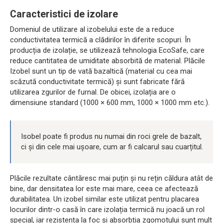
Caracteristici de izolare
Domeniul de utilizare al izobelului este de a reduce
conductivitatea termică a clădirilor în diferite scopuri. În
producția de izolație, se utilizează tehnologia EcoSafe, care
reduce cantitatea de umiditate absorbită de material. Plăcile
Izobel sunt un tip de vată bazaltică (material cu cea mai
scăzută conductivitate termică) și sunt fabricate fără
utilizarea zgurilor de furnal. De obicei, izolația are o
dimensiune standard (1000 × 600 mm, 1000 × 1000 mm etc.).
Isobel poate fi produs nu numai din roci grele de bazalt,
ci și din cele mai ușoare, cum ar fi calcarul sau cuarțitul.
Plăcile rezultate cântăresc mai puțin și nu rețin căldura atât de
bine, dar densitatea lor este mai mare, ceea ce afectează
durabilitatea. Un izobel similar este utilizat pentru placarea
locurilor dintr-o casă în care izolația termică nu joacă un rol
special, iar rezistența la foc și absorbția zgomotului sunt mult