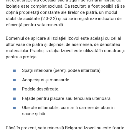
izolație este complet exclusă. Ca rezultat, a fost posibil să se
obțină proprietăți constante ale firelor de piatră, un modul
stabil de aciditate (2.0-2.2) și să se înregistreze indicatori de
eficiență pentru vata minerală.
Domeniul de aplicare al izolației Izovol este același cu cel al
altor vase de piatră și depinde, de asemenea, de densitatea
materialului. Practic, izolația Izovol este utilizată în construcții
pentru a proteja:
Spații interioare (pereți, podea întârziată).
Acoperișuri și mansarde.
Podele descărcate.
Fațade pentru placare sau tencuială ulterioară.
Obiecte inflamabile, cum ar fi camere de aburi în
saune și băi.
Până în prezent, vata minerală Belgorod Izovol nu este foarte