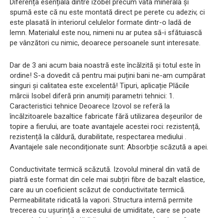
Diferența esențială dintre izobel precum vata minerală și
spumă este că nu este montată direct pe perete cu adeziv, ci
este plasată în interiorul celulelor formate dintr-o ladă de
lemn. Materialul este nou, nimeni nu ar putea să-i sfătuiască
pe vânzători cu nimic, deoarece persoanele sunt interesate.
Dar de 3 ani acum baia noastră este încălzită și totul este în
ordine! S-a dovedit că pentru mai puțini bani ne-am cumpărat
singuri și calitatea este excelentă! Tipuri, aplicație Plăcile
mărcii Isobel diferă prin anumiți parametri tehnici: 1.
Caracteristici tehnice Deoarece Izovol se referă la
încălzitoarele bazaltice fabricate fără utilizarea deșeurilor de
topire a fierului, are toate avantajele acestei roci: rezistență,
rezistență la căldură, durabilitate, respectarea mediului .
Avantajele sale necondiționate sunt: ​​Absorbție scăzută a apei.
Conductivitate termică scăzută. Izovolul mineral din vată de
piatră este format din cele mai subțiri fibre de bazalt elastice,
care au un coeficient scăzut de conductivitate termică.
Permeabilitate ridicată la vapori. Structura internă permite
trecerea cu ușurință a excesului de umiditate, care se poate