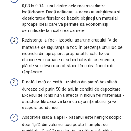
0,03 la 0,04 - unul dintre cele mai mici dintre
încălzitoare. Dacă adăugați la aceasta subțirimea și
elasticitatea fibrelor de bazalt, obțineți un material
aproape ideal care vă permite să economisiți
semnificativ la încălzirea camerei.
Rezistența la foc - izobelul aparține grupului IV de
materiale de siguranță la foc. În prezența unui loc de
incendiu din apropiere, proprietățile sale fizico-
chimice vor rămâne neschimbate; de asemenea,
plăcile vor deveni un obstacol în calea focului de
răspândire.
Durată lungă de viață - izolația din piatră bazaltică
durează cel puțin 50 de ani, în condiții de depozitare.
Excesul de lichid nu va afecta în niciun fel materialul -
structura fibroasă va lăsa cu ușurință aburul și va
evapora condensul.
Absorbție slabă a apei - bazaltul este nehigroscopic;
doar 1,5% din volumul său poate fi umplut cu
umiditate. Dacă în producție se utilizează aditivi