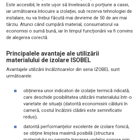
Este accesibil, le este ușor să învelească o porțiune a casei,
iar următoarea înlocuire a izolației, sub rezerva tehnologiei de
instalare, nu va trebui făcută mai devreme de 50 de ani mai
târziu. Atunci când cumpără material, consumatorul va
economisi o sumă bună, iar în timpul funcționării va fi convins
de alegerea corectă.
Principalele avantaje ale utilizării
materialului de izolare ISOBEL
Avantajele utilizării încălzitoarelor din seria IZOBEL sunt
următoarele:
obținerea unor indicatori de izolație termică ridicată,
care deschide posibilitatea utilizării materialului într-o
varietate de situații (datorită economisirii căldurii în
cameră, costul încălzirii clădirii este semnificativ
redus);
datorită performanțelor excelente de izolare fonică,
se obține liniștea maximă posibilă (structura
materialului nu permite trecerea undelor sonore prin