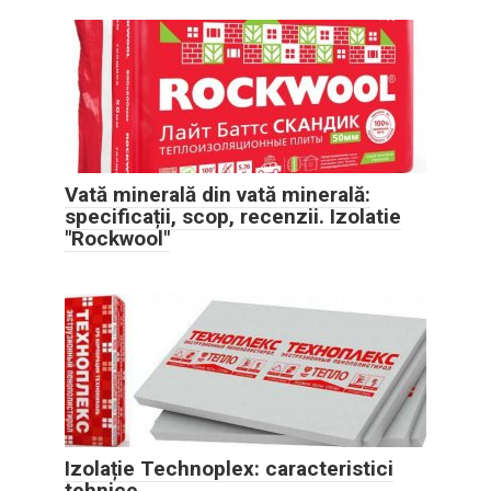
Vată minerală din vată minerală:
specificații, scop, recenzii. Izolatie
"Rockwool"
Izolație Technoplex: caracteristici
tehnice