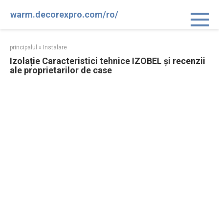
Sari
warm.decorexpro.com/ro/
la
conținut
principalul
»
Instalare
Izolație Caracteristici tehnice IZOBEL și recenzii
ale proprietarilor de case