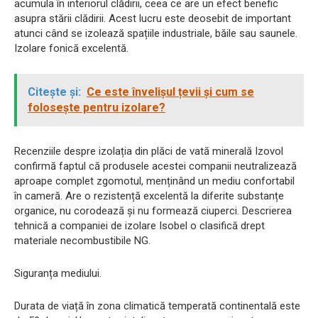
acumula în interiorul clădirii, ceea ce are un efect benefic
asupra stării clădirii. Acest lucru este deosebit de important
atunci când se izolează spațiile industriale, băile sau saunele.
Izolare fonică excelentă.
Citește și:
Ce este învelișul țevii și cum se
folosește pentru izolare?
Recenziile despre izolația din plăci de vată minerală Izovol
confirmă faptul că produsele acestei companii neutralizează
aproape complet zgomotul, menținând un mediu confortabil
în cameră. Are o rezistență excelentă la diferite substanțe
organice, nu corodează și nu formează ciuperci. Descrierea
tehnică a companiei de izolare Isobel o clasifică drept
materiale necombustibile NG.
Siguranța mediului.
Durata de viață în zona climatică temperată continentală este