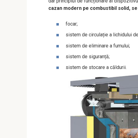
dar principiul de funcționare al dispoziti
cazan modern pe combustibil solid, se
focar;
sistem de circulație a lichidului de
sistem de eliminare a fumului;
sistem de siguranță;
sistem de stocare a căldurii.