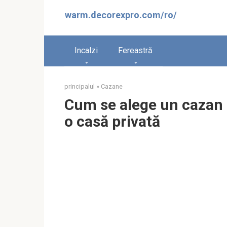
Sari
warm.decorexpro.com/ro/
la
conținut
Incalzi
Fereastră
principalul
»
Cazane
Cum se alege un cazan 
o casă privată