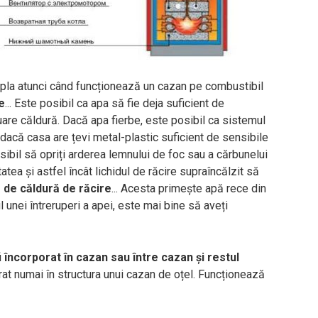
pla atunci când funcționează un cazan pe combustibil
e
... Este posibil ca apa să fie deja suficient de
nuare căldură. Dacă apa fierbe, este posibil ca sistemul
 dacă casa are țevi metal-plastic suficient de sensibile
sibil să opriți arderea lemnului de foc sau a cărbunelui
tea și astfel încât lichidul de răcire supraîncălzit să
 de căldură de răcire
... Acesta primește apă rece din
 unei întreruperi a apei, este mai bine să aveți
i
încorporat în cazan sau între cazan și restul
rat numai în structura unui cazan de oțel. Funcționează