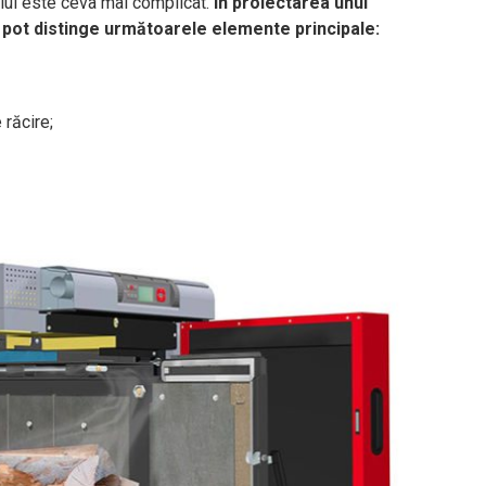
vului este ceva mai complicat.
În proiectarea unui
 pot distinge următoarele elemente principale:
 răcire;