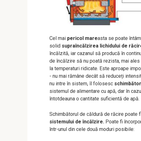
Cel mai
pericol mare
asta se poate întâm
solid
supraîncălzirea lichidului de răcir
încălzită, iar cazanul să producă în conti
de încălzire să nu poată rezista, mai ales
la temperaturi ridicate. Este aproape impo
- nu mai rămâne decât să reduceți intensita
nu intre în sistem, îl folosesc
schimbător
sistemul de alimentare cu apă, dar în cazul
întotdeauna o cantitate suficientă de apă.
Schimbătorul de căldură de răcire poate f
sistemului de încălzire.
Poate fi încorpo
într-unul din cele două moduri posibile: