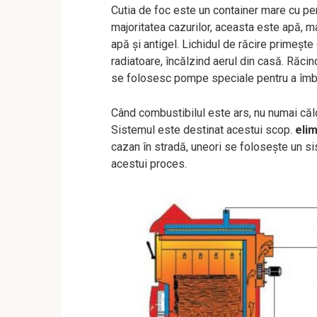
Cutia de foc este un container mare cu pere
majoritatea cazurilor, aceasta este apă, m
apă și antigel. Lichidul de răcire primește
radiatoare, încălzind aerul din casă. Răcin
se folosesc pompe speciale pentru a îmbun
Când combustibilul este ars, nu numai căld
Sistemul este destinat acestui scop.
eli
cazan în stradă, uneori se folosește un sis
acestui proces.