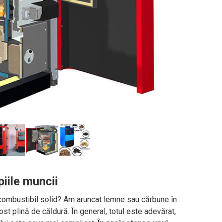
piile muncii
e combustibil solid? Am aruncat lemne sau cărbune în
fost plină de căldură. În general, totul este adevărat,