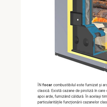
ÎN
focar
combustibilul este furnizat și ar
clasică. Există cazane de piroliză în care 
apoi arde, furnizând căldură. În același t
particularitățile funcționării cazanelor clas