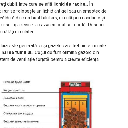
ți dubli, între care se află
lichid de răcire
... În
ai rar se folosește un lichid antigel sau un amestec de
 căldură din combustibilul ars, circulă prin conducte și
du-se, apa revine la cazan și totul se repetă. Deseori
ătăți circulația.
ura este generată, ci și gazele care trebuie eliminate.
minarea fumului
... Coșul de fum elimină gazele din
tem de ventilație forțată pentru a crește eficiența