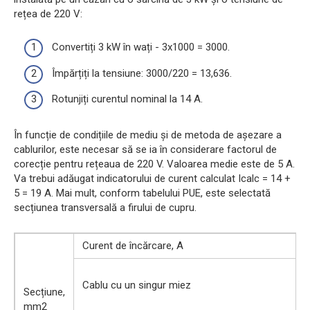
rețea de 220 V:
Convertiți 3 kW în wați - 3x1000 = 3000.
Împărțiți la tensiune: 3000/220 = 13,636.
Rotunjiți curentul nominal la 14 A.
În funcție de condițiile de mediu și de metoda de așezare a
cablurilor, este necesar să se ia în considerare factorul de
corecție pentru rețeaua de 220 V. Valoarea medie este de 5 A.
Va trebui adăugat indicatorului de curent calculat Icalc = 14 +
5 = 19 A. Mai mult, conform tabelului PUE, este selectată
secțiunea transversală a firului de cupru.
Curent de încărcare, A
Cablu cu un singur miez
Secțiune,
f
mm2