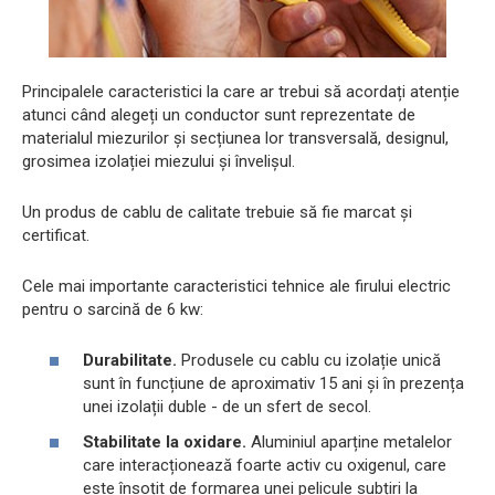
Principalele caracteristici la care ar trebui să acordați atenție
atunci când alegeți un conductor sunt reprezentate de
materialul miezurilor și secțiunea lor transversală, designul,
grosimea izolației miezului și învelișul.
Un produs de cablu de calitate trebuie să fie marcat și
certificat.
Cele mai importante caracteristici tehnice ale firului electric
pentru o sarcină de 6 kw:
Durabilitate.
Produsele cu cablu cu izolație unică
sunt în funcțiune de aproximativ 15 ani și în prezența
unei izolații duble - de un sfert de secol.
Stabilitate la oxidare.
Aluminiul aparține metalelor
care interacționează foarte activ cu oxigenul, care
este însoțit de formarea unei pelicule subțiri la