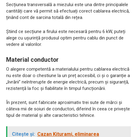
Secțiunea transversală a miezului este una dintre principalele
cantități care vă permit să efectuați corect cablarea electrică,
ținând cont de sarcina totală din rețea.
Știind ce secțiune a firului este necesară pentru 6 kW, puteți
alege cu ușurință produsul optim pentru cablu din punct de
vedere al valorilor.
Material conductor
O alegere competentă a materialului pentru cablarea electrică
nu este doar o chestiune la un preț accesibil, ci și o garanție a
„livrării” neîntrerupte de energie electrică, precum și siguranță,
rezistență la foc și fiabilitate în timpul funcționării.
În prezent, sunt fabricate aproximativ trei sute de mărci și
câteva mii de soiuri de conductori, diferind în ceea ce privește
tipul de material și alte caracteristici tehnice.
Citește și:
Cazan Kiturami, eliminarea