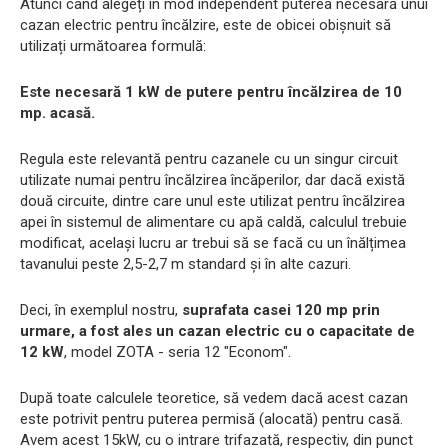
Atunci când alegeți în mod independent puterea necesară unui
cazan electric pentru încălzire, este de obicei obișnuit să
utilizați următoarea formulă:
Este necesară 1 kW de putere pentru încălzirea de 10
mp. acasă.
Regula este relevantă pentru cazanele cu un singur circuit
utilizate numai pentru încălzirea încăperilor, dar dacă există
două circuite, dintre care unul este utilizat pentru încălzirea
apei în sistemul de alimentare cu apă caldă, calculul trebuie
modificat, același lucru ar trebui să se facă cu un înălțimea
tavanului peste 2,5-2,7 m standard și în alte cazuri.
Deci, în exemplul nostru,
suprafata casei 120 mp prin
urmare, a fost ales un cazan electric cu o capacitate de
12 kW
, model ZOTA - seria 12 "Econom".
După toate calculele teoretice, să vedem dacă acest cazan
este potrivit pentru puterea permisă (alocată) pentru casă.
Avem acest 15kW, cu o intrare trifazată, respectiv, din punct