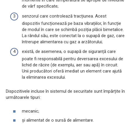
momente în care temperatura se apropie de nivelurile
de vârf specificate;
senzorul care controlează tracțiunea. Acest
dispozitiv funcționează pe baza vibrațiilor, în funcție
de modul în care se schimbă poziția plăcii bimetalice.
La rândul său, este conectat la o supapă de gaz, care
întrerupe alimentarea cu gaz a arzătorului;
există, de asemenea, o supapă de siguranță care
poate fi responsabilă pentru deversarea excesului de
lichid de răcire (de exemplu, aer sau apă) în circuit.
Unii producători oferă imediat un element care ajută
la eliminarea excesului.
Dispozitivele incluse în sistemul de securitate sunt împărțite în
următoarele tipuri:
mecanic;
și alimentat de o sursă de alimentare.