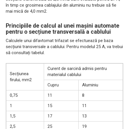
în timp ce grosimea cablajului din aluminiu nu trebuie să fie
mai mică de 4,0 mm2.
Principiile de calcul al unei mașini automate
pentru o secțiune transversală a cablului
Calculele unui difavtomat trifazat se efectuează pe baza
secțiunii transversale a cablului. Pentru modelul 25 A, va trebui
să consultați tabelul.
Curent de sarcină admis pentru
Secțiunea
materialul cablului
firului, mm2
Cupru
Aluminiu
0,75
11
8
1
15
11
1,5
17
13
2,5
25
19