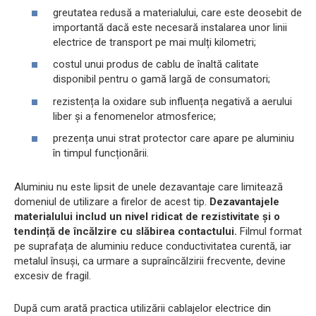
greutatea redusă a materialului, care este deosebit de
importantă dacă este necesară instalarea unor linii
electrice de transport pe mai mulți kilometri;
costul unui produs de cablu de înaltă calitate
disponibil pentru o gamă largă de consumatori;
rezistența la oxidare sub influența negativă a aerului
liber și a fenomenelor atmosferice;
prezența unui strat protector care apare pe aluminiu
în timpul funcționării.
Aluminiu nu este lipsit de unele dezavantaje care limitează
domeniul de utilizare a firelor de acest tip.
Dezavantajele
materialului includ un nivel ridicat de rezistivitate și o
tendință de încălzire cu slăbirea contactului.
Filmul format
pe suprafața de aluminiu reduce conductivitatea curentă, iar
metalul însuși, ca urmare a supraîncălzirii frecvente, devine
excesiv de fragil.
După cum arată practica utilizării cablajelor electrice din