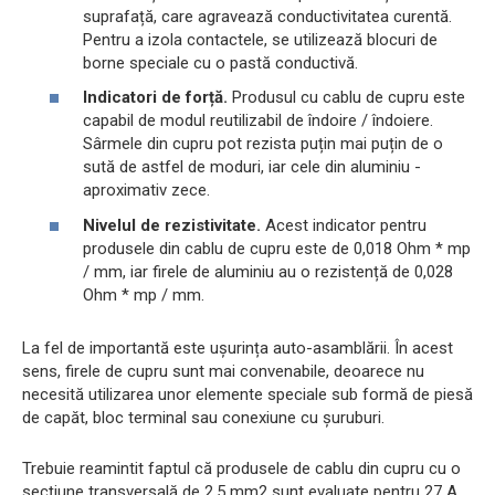
suprafață, care agravează conductivitatea curentă.
Pentru a izola contactele, se utilizează blocuri de
borne speciale cu o pastă conductivă.
Indicatori de forță.
Produsul cu cablu de cupru este
capabil de modul reutilizabil de îndoire / îndoiere.
Sârmele din cupru pot rezista puțin mai puțin de o
sută de astfel de moduri, iar cele din aluminiu -
aproximativ zece.
Nivelul de rezistivitate.
Acest indicator pentru
produsele din cablu de cupru este de 0,018 Ohm * mp
/ mm, iar firele de aluminiu au o rezistență de 0,028
Ohm * mp / mm.
La fel de importantă este ușurința auto-asamblării. În acest
sens, firele de cupru sunt mai convenabile, deoarece nu
necesită utilizarea unor elemente speciale sub formă de piesă
de capăt, bloc terminal sau conexiune cu șuruburi.
Trebuie reamintit faptul că produsele de cablu din cupru cu o
secțiune transversală de 2,5 mm2 sunt evaluate pentru 27 A,