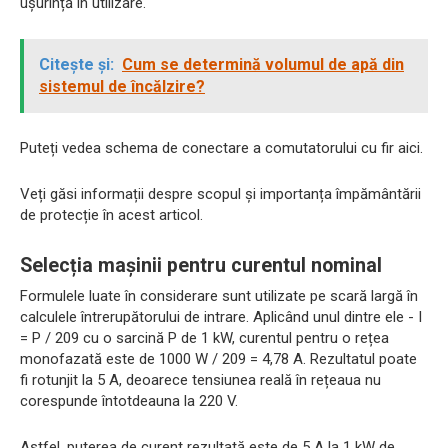
ușurință în utilizare.
Citește și:
Cum se determină volumul de apă din
sistemul de încălzire?
Puteți vedea schema de conectare a comutatorului cu fir aici.
Veți găsi informații despre scopul și importanța împământării
de protecție în acest articol.
Selecția mașinii pentru curentul nominal
Formulele luate în considerare sunt utilizate pe scară largă în
calculele întrerupătorului de intrare. Aplicând unul dintre ele - I
= P / 209 cu o sarcină P de 1 kW, curentul pentru o rețea
monofazată este de 1000 W / 209 = 4,78 A. Rezultatul poate
fi rotunjit la 5 A, deoarece tensiunea reală în rețeaua nu
corespunde întotdeauna la 220 V.
Astfel, puterea de curent rezultată este de 5 A la 1 kW de