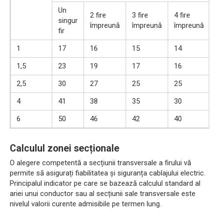
Un
2 fire
3 fire
4 fire
singur
împreună
împreună
împreună
fir
1
17
16
15
14
1,5
23
19
17
16
2,5
30
27
25
25
4
41
38
35
30
6
50
46
42
40
Calculul zonei secționale
O alegere competentă a secțiunii transversale a firului vă
permite să asigurați fiabilitatea și siguranța cablajului electric.
Principalul indicator pe care se bazează calculul standard al
ariei unui conductor sau al secțiunii sale transversale este
nivelul valorii curente admisibile pe termen lung.