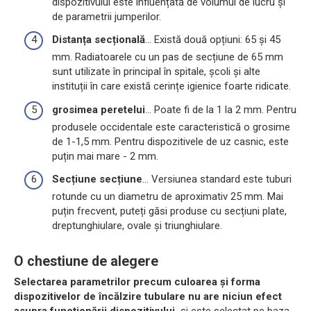
dispozitivului este influențată de volumul de lucru și
de parametrii jumperilor.
Distanța secțională
... Există două opțiuni: 65 și 45
mm. Radiatoarele cu un pas de secțiune de 65 mm
sunt utilizate în principal în spitale, școli și alte
instituții în care există cerințe igienice foarte ridicate.
grosimea peretelui
... Poate fi de la 1 la 2 mm. Pentru
produsele occidentale este caracteristică o grosime
de 1-1,5 mm. Pentru dispozitivele de uz casnic, este
puțin mai mare - 2 mm.
Secțiune secțiune
... Versiunea standard este tuburi
rotunde cu un diametru de aproximativ 25 mm. Mai
puțin frecvent, puteți găsi produse cu secțiuni plate,
dreptunghiulare, ovale și triunghiulare.
O chestiune de alegere
Selectarea parametrilor precum culoarea și forma
dispozitivelor de încălzire tubulare nu are niciun efect