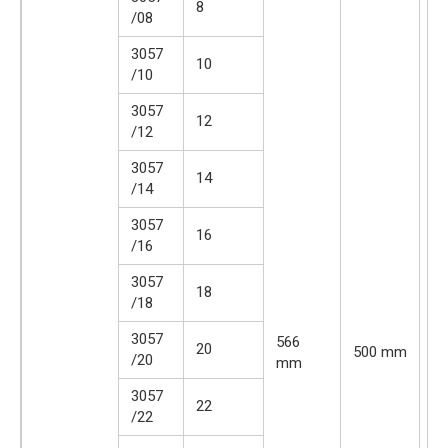
8
/08
3057
10
/10
3057
12
/12
3057
14
/14
3057
16
/16
3057
18
/18
3057
566
20
500 mm
1
/20
mm
3057
22
/22