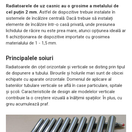
Radiatoarele de uz casnic au o grosime a metalului de
cel puțin 2 mm.
Astfel de dispozitive trebuie instalate în
sistemele de încălzire centrală. Dacă trebuie să instalați
elemente de încălzire într-o casă privată, unde presiunea
lichidului de răcire nu este prea mare, atunci opțiunea ideală ar
fi achiziționarea de dispozitive importate cu grosimea
materialului de 1 - 1,5 mm.
Principalele soiuri
Radiatoarele din oțel orizontale și verticale se disting prin tipul
de dispunere a tubului. Birourile și holurile mari sunt de obicei
echipate cu aparate orizontale. Domeniul de aplicare al
bateriilor tubulare verticale se află în case particulare, spitale
și școli. Caracteristicile de design ale modelelor verticale
contribuie la o creștere vizuală a înălțimii spațiilor. În plus, cu
greu acumulează praf.