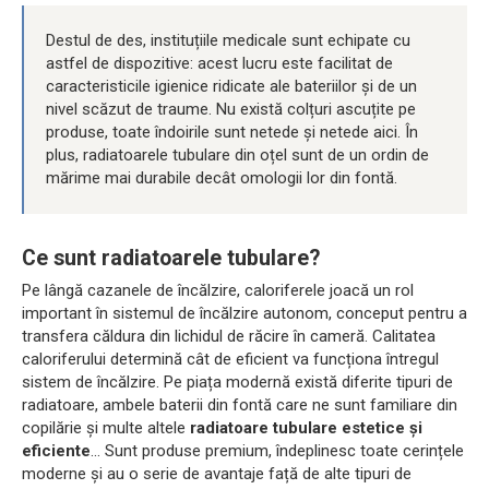
Destul de des, instituțiile medicale sunt echipate cu
astfel de dispozitive: acest lucru este facilitat de
caracteristicile igienice ridicate ale bateriilor și de un
nivel scăzut de traume. Nu există colțuri ascuțite pe
produse, toate îndoirile sunt netede și netede aici. În
plus, radiatoarele tubulare din oțel sunt de un ordin de
mărime mai durabile decât omologii lor din fontă.
Ce sunt radiatoarele tubulare?
Pe lângă cazanele de încălzire, caloriferele joacă un rol
important în sistemul de încălzire autonom, conceput pentru a
transfera căldura din lichidul de răcire în cameră. Calitatea
caloriferului determină cât de eficient va funcționa întregul
sistem de încălzire. Pe piața modernă există diferite tipuri de
radiatoare, ambele baterii din fontă care ne sunt familiare din
copilărie și multe altele
radiatoare tubulare estetice și
eficiente
... Sunt produse premium, îndeplinesc toate cerințele
moderne și au o serie de avantaje față de alte tipuri de