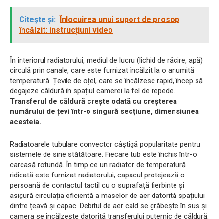
Citește și:
Înlocuirea unui suport de prosop
încălzit: instrucțiuni video
În interiorul radiatorului, mediul de lucru (lichid de răcire, apă)
circulă prin canale, care este furnizat încălzit la o anumită
temperatură. Țevile de oțel, care se încălzesc rapid, încep să
degajeze căldură în spațiul camerei la fel de repede.
Transferul de căldură crește odată cu creșterea
numărului de țevi într-o singură secțiune, dimensiunea
acesteia.
Radiatoarele tubulare convector câștigă popularitate pentru
sistemele de sine stătătoare. Fiecare tub este închis într-o
carcasă rotundă. În timp ce un radiator de temperatură
ridicată este furnizat radiatorului, capacul protejează o
persoană de contactul tactil cu o suprafață fierbinte și
asigură circulația eficientă a maselor de aer datorită spațiului
dintre țeavă și capac. Debitul de aer cald se grăbește în sus și
camera se încălzește datorită transferului puternic de căldură.