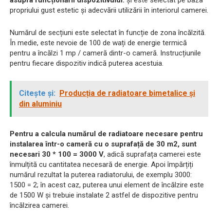
asupra funcționării dispozitivului.
și este selectat pe baza
propriului gust estetic și adecvării utilizării în interiorul camerei.
Numărul de secțiuni este selectat în funcție de zona încălzită.
În medie, este nevoie de 100 de wați de energie termică
pentru a încălzi 1 mp / cameră dintr-o cameră. Instrucțiunile
pentru fiecare dispozitiv indică puterea acestuia.
Citește și:
Producția de radiatoare bimetalice și
din aluminiu
Pentru a calcula numărul de radiatoare necesare pentru
instalarea într-o cameră cu o suprafață de 30 m2, sunt
necesari 30 * 100 = 3000 V
, adică suprafața camerei este
înmulțită cu cantitatea necesară de energie. Apoi împărțiți
numărul rezultat la puterea radiatorului, de exemplu 3000:
1500 = 2; în acest caz, puterea unui element de încălzire este
de 1500 W și trebuie instalate 2 astfel de dispozitive pentru
încălzirea camerei.