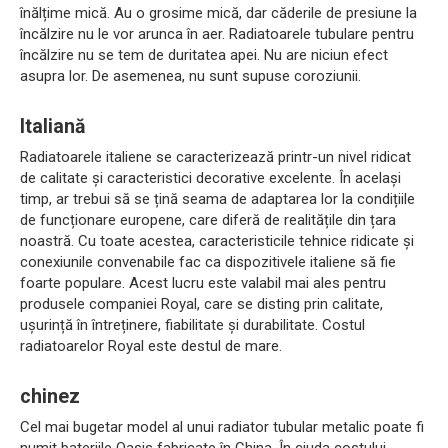
înălțime mică. Au o grosime mică, dar căderile de presiune la
încălzire nu le vor arunca în aer. Radiatoarele tubulare pentru
încălzire nu se tem de duritatea apei. Nu are niciun efect
asupra lor. De asemenea, nu sunt supuse coroziunii.
Italiană
Radiatoarele italiene se caracterizează printr-un nivel ridicat
de calitate și caracteristici decorative excelente. În același
timp, ar trebui să se țină seama de adaptarea lor la condițiile
de funcționare europene, care diferă de realitățile din țara
noastră. Cu toate acestea, caracteristicile tehnice ridicate și
conexiunile convenabile fac ca dispozitivele italiene să fie
foarte populare. Acest lucru este valabil mai ales pentru
produsele companiei Royal, care se disting prin calitate,
ușurință în întreținere, fiabilitate și durabilitate. Costul
radiatoarelor Royal este destul de mare.
chinez
Cel mai bugetar model al unui radiator tubular metalic poate fi
numit bateriile Oasis fabricate în China. În ciuda costului