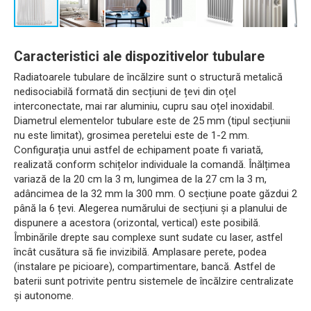
Caracteristici ale dispozitivelor tubulare
Radiatoarele tubulare de încălzire sunt o structură metalică
nedisociabilă formată din secțiuni de țevi din oțel
interconectate, mai rar aluminiu, cupru sau oțel inoxidabil.
Diametrul elementelor tubulare este de 25 mm (tipul secțiunii
nu este limitat), grosimea peretelui este de 1-2 mm.
Configurația unui astfel de echipament poate fi variată,
realizată conform schițelor individuale la comandă. Înălțimea
variază de la 20 cm la 3 m, lungimea de la 27 cm la 3 m,
adâncimea de la 32 mm la 300 mm. O secțiune poate găzdui 2
până la 6 țevi. Alegerea numărului de secțiuni și a planului de
dispunere a acestora (orizontal, vertical) este posibilă.
Îmbinările drepte sau complexe sunt sudate cu laser, astfel
încât cusătura să fie invizibilă. Amplasare perete, podea
(instalare pe picioare), compartimentare, bancă. Astfel de
baterii sunt potrivite pentru sistemele de încălzire centralizate
și autonome.