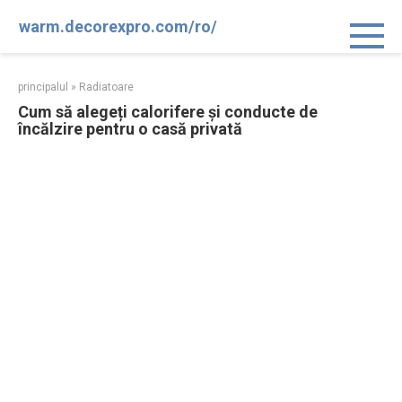
Sari
warm.decorexpro.com/ro/
la
conținut
principalul
»
Radiatoare
Cum să alegeți calorifere și conducte de
încălzire pentru o casă privată