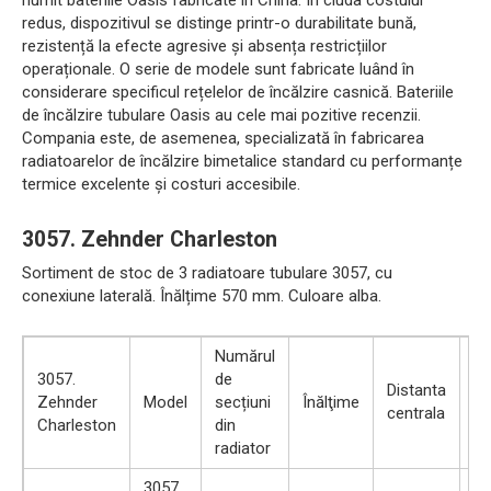
redus, dispozitivul se distinge printr-o durabilitate bună,
rezistență la efecte agresive și absența restricțiilor
operaționale. O serie de modele sunt fabricate luând în
considerare specificul rețelelor de încălzire casnică. Bateriile
de încălzire tubulare Oasis au cele mai pozitive recenzii.
Compania este, de asemenea, specializată în fabricarea
radiatoarelor de încălzire bimetalice standard cu performanțe
termice excelente și costuri accesibile.
3057. Zehnder Charleston
Sortiment de stoc de 3 radiatoare tubulare 3057, cu
conexiune laterală. Înălțime 570 mm. Culoare alba.
Numărul
3057.
de
Distanta
Zehnder
Model
secțiuni
Înălţime
A
centrala
Charleston
din
radiator
3057