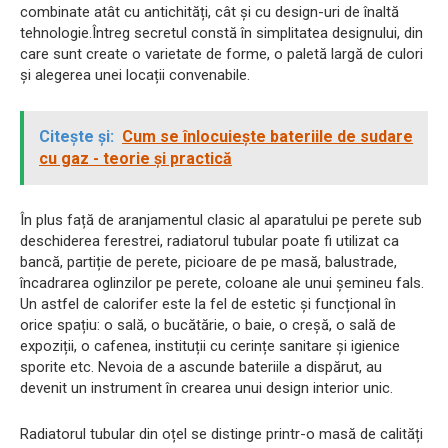
combinate atât cu antichități, cât și cu design-uri de înaltă
tehnologie.Întreg secretul constă în simplitatea designului, din
care sunt create o varietate de forme, o paletă largă de culori
și alegerea unei locații convenabile.
Citește și:
Cum se înlocuiește bateriile de sudare
cu gaz - teorie și practică
În plus față de aranjamentul clasic al aparatului pe perete sub
deschiderea ferestrei, radiatorul tubular poate fi utilizat ca
bancă, partiție de perete, picioare de pe masă, balustrade,
încadrarea oglinzilor pe perete, coloane ale unui șemineu fals.
Un astfel de calorifer este la fel de estetic și funcțional în
orice spațiu: o sală, o bucătărie, o baie, o creșă, o sală de
expoziții, o cafenea, instituții cu cerințe sanitare și igienice
sporite etc. Nevoia de a ascunde bateriile a dispărut, au
devenit un instrument în crearea unui design interior unic.
Radiatorul tubular din oțel se distinge printr-o masă de calități