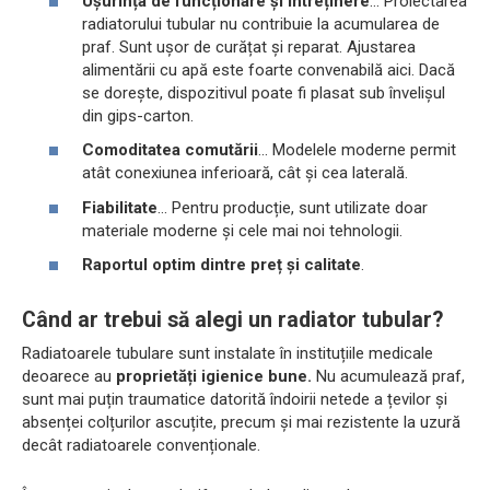
Ușurința de funcționare și întreținere
... Proiectarea
radiatorului tubular nu contribuie la acumularea de
praf. Sunt ușor de curățat și reparat. Ajustarea
alimentării cu apă este foarte convenabilă aici. Dacă
se dorește, dispozitivul poate fi plasat sub învelișul
din gips-carton.
Comoditatea comutării
... Modelele moderne permit
atât conexiunea inferioară, cât și cea laterală.
Fiabilitate
... Pentru producție, sunt utilizate doar
materiale moderne și cele mai noi tehnologii.
Raportul optim dintre preț și calitate
.
Când ar trebui să alegi un radiator tubular?
Radiatoarele tubulare sunt instalate în instituțiile medicale
deoarece au
proprietăți igienice bune.
Nu acumulează praf,
sunt mai puțin traumatice datorită îndoirii netede a țevilor și
absenței colțurilor ascuțite, precum și mai rezistente la uzură
decât radiatoarele convenționale.