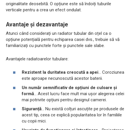
originalitate deosebită. O opțiune este să îndoiți tuburile
verticale pentru a crea un efect ondulat.
Avantaje și dezavantaje
Atunci când considerați un radiator tubular din oțel ca o
opțiune potențială pentru echiparea casei dvs., trebuie să vă
familiarizați cu punctele forte și punctele sale slabe.
Avantajele radiatoarelor tubulare:
Rezistent la duritatea crescută a apei
... Coroziunea
este aproape necunoscută acestor baterii.
Un număr semnificativ de opțiuni de culoare și
formă
... Acest lucru face mult mai ușor alegerea celei
mai potrivite opțiuni pentru designul camerei.
Siguranță
... Nu există colțuri ascuțite pe produsele de
acest tip, ceea ce explică popularitatea lor în familiile
cu copii mici.