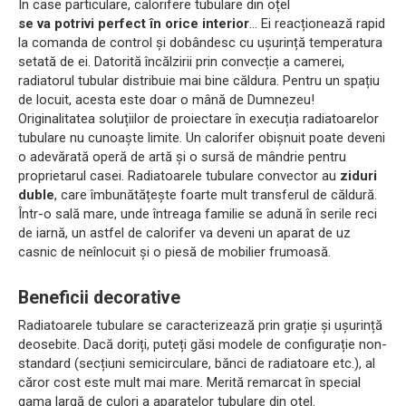
În case particulare, calorifere tubulare din oțel
se va potrivi perfect în orice interior
... Ei reacționează rapid
la comanda de control și dobândesc cu ușurință temperatura
setată de ei. Datorită încălzirii prin convecție a camerei,
radiatorul tubular distribuie mai bine căldura. Pentru un spațiu
de locuit, acesta este doar o mână de Dumnezeu!
Originalitatea soluțiilor de proiectare în execuția radiatoarelor
tubulare nu cunoaște limite. Un calorifer obișnuit poate deveni
o adevărată operă de artă și o sursă de mândrie pentru
proprietarul casei. Radiatoarele tubulare convector au
ziduri
duble
, care îmbunătățește foarte mult transferul de căldură.
Într-o sală mare, unde întreaga familie se adună în serile reci
de iarnă, un astfel de calorifer va deveni un aparat de uz
casnic de neînlocuit și o piesă de mobilier frumoasă.
Beneficii decorative
Radiatoarele tubulare se caracterizează prin grație și ușurință
deosebite. Dacă doriți, puteți găsi modele de configurație non-
standard (secțiuni semicirculare, bănci de radiatoare etc.), al
căror cost este mult mai mare. Merită remarcat în special
gama largă de culori a aparatelor tubulare din oțel.