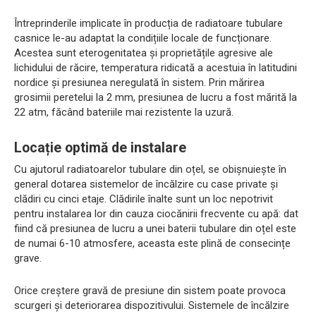
Întreprinderile implicate în producția de radiatoare tubulare
casnice le-au adaptat la condițiile locale de funcționare.
Acestea sunt eterogenitatea și proprietățile agresive ale
lichidului de răcire, temperatura ridicată a acestuia în latitudini
nordice și presiunea neregulată în sistem. Prin mărirea
grosimii peretelui la 2 mm, presiunea de lucru a fost mărită la
22 atm, făcând bateriile mai rezistente la uzură.
Locație optimă de instalare
Cu ajutorul radiatoarelor tubulare din oțel, se obișnuiește în
general dotarea sistemelor de încălzire cu case private și
clădiri cu cinci etaje. Clădirile înalte sunt un loc nepotrivit
pentru instalarea lor din cauza ciocănirii frecvente cu apă: dat
fiind că presiunea de lucru a unei baterii tubulare din oțel este
de numai 6-10 atmosfere, aceasta este plină de consecințe
grave.
Orice creștere gravă de presiune din sistem poate provoca
scurgeri și deteriorarea dispozitivului. Sistemele de încălzire