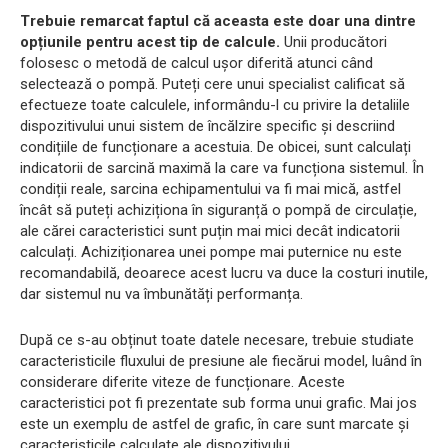
Trebuie remarcat faptul că aceasta este doar una dintre
opțiunile pentru acest tip de calcule.
Unii producători
folosesc o metodă de calcul ușor diferită atunci când
selectează o pompă. Puteți cere unui specialist calificat să
efectueze toate calculele, informându-l cu privire la detaliile
dispozitivului unui sistem de încălzire specific și descriind
condițiile de funcționare a acestuia. De obicei, sunt calculați
indicatorii de sarcină maximă la care va funcționa sistemul. În
condiții reale, sarcina echipamentului va fi mai mică, astfel
încât să puteți achiziționa în siguranță o pompă de circulație,
ale cărei caracteristici sunt puțin mai mici decât indicatorii
calculați. Achiziționarea unei pompe mai puternice nu este
recomandabilă, deoarece acest lucru va duce la costuri inutile,
dar sistemul nu va îmbunătăți performanța.
După ce s-au obținut toate datele necesare, trebuie studiate
caracteristicile fluxului de presiune ale fiecărui model, luând în
considerare diferite viteze de funcționare. Aceste
caracteristici pot fi prezentate sub forma unui grafic. Mai jos
este un exemplu de astfel de grafic, în care sunt marcate și
caracteristicile calculate ale dispozitivului.