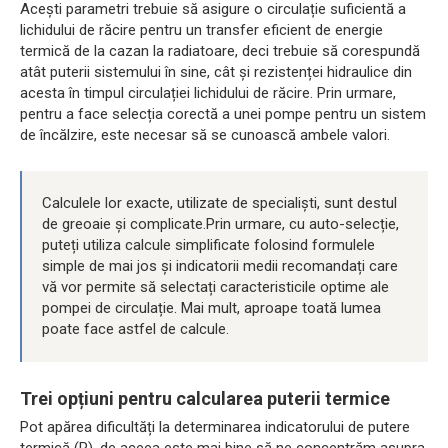
Acești parametri trebuie să asigure o circulație suficientă a
lichidului de răcire pentru un transfer eficient de energie
termică de la cazan la radiatoare, deci trebuie să corespundă
atât puterii sistemului în sine, cât și rezistenței hidraulice din
acesta în timpul circulației lichidului de răcire. Prin urmare,
pentru a face selecția corectă a unei pompe pentru un sistem
de încălzire, este necesar să se cunoască ambele valori.
Calculele lor exacte, utilizate de specialiști, sunt destul
de greoaie și complicate.Prin urmare, cu auto-selecție,
puteți utiliza calcule simplificate folosind formulele
simple de mai jos și indicatorii medii recomandați care
vă vor permite să selectați caracteristicile optime ale
pompei de circulație. Mai mult, aproape toată lumea
poate face astfel de calcule.
Trei opțiuni pentru calcularea puterii termice
Pot apărea dificultăți la determinarea indicatorului de putere
termică (R), de aceea este mai bine să ne concentrăm asupra