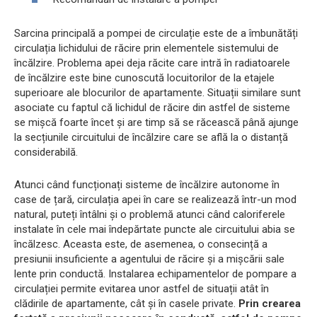
Sarcina principală a pompei de circulație este de a îmbunătăți
circulația lichidului de răcire prin elementele sistemului de
încălzire. Problema apei deja răcite care intră în radiatoarele
de încălzire este bine cunoscută locuitorilor de la etajele
superioare ale blocurilor de apartamente. Situații similare sunt
asociate cu faptul că lichidul de răcire din astfel de sisteme
se mișcă foarte încet și are timp să se răcească până ajunge
la secțiunile circuitului de încălzire care se află la o distanță
considerabilă.
Atunci când funcționați sisteme de încălzire autonome în
case de țară, circulația apei în care se realizează într-un mod
natural, puteți întâlni și o problemă atunci când caloriferele
instalate în cele mai îndepărtate puncte ale circuitului abia se
încălzesc. Aceasta este, de asemenea, o consecință a
presiunii insuficiente a agentului de răcire și a mișcării sale
lente prin conductă. Instalarea echipamentelor de pompare a
circulației permite evitarea unor astfel de situații atât în ​​
clădirile de apartamente, cât și în casele private.
Prin crearea