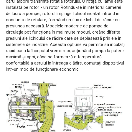
cărui arbore transmite rotația rotorului. O rotiță cu lame este
instalată pe rotor - un rotor. Rotindu-se în interiorul camerei
de lucru a pompei, rotorul împinge lichidul încălzit intrând în
conducta de refulare, formând un flux de lichid de răcire cu
presiunea necesară. Modelele moderne de pompe de
circulație pot funcționa în mai multe moduri, creând diferite
presiuni ale lichidului de răcire care se deplasează prin ele în
sistemele de încălzire. Această opțiune vă permite să încălziți
rapid casa la începutul vremii reci, acționând pompa la putere
maximă și apoi, când se formează o temperatură
confortabilă a aerului în întreaga clădire, comutați dispozitivul
într-un mod de funcționare economic.