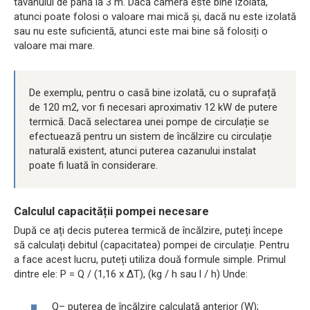
tavanului de până la 3 m. Dacă camera este bine izolată,
atunci poate folosi o valoare mai mică și, dacă nu este izolată
sau nu este suficientă, atunci este mai bine să folosiți o
valoare mai mare.
De exemplu, pentru o casă bine izolată, cu o suprafață
de 120 m2, vor fi necesari aproximativ 12 kW de putere
termică. Dacă selectarea unei pompe de circulație se
efectuează pentru un sistem de încălzire cu circulație
naturală existent, atunci puterea cazanului instalat
poate fi luată în considerare.
Calculul capacității pompei necesare
După ce ați decis puterea termică de încălzire, puteți începe
să calculați debitul (capacitatea) pompei de circulație. Pentru
a face acest lucru, puteți utiliza două formule simple. Primul
dintre ele: P = Q / (1,16 x ΔT), (kg / h sau l / h) Unde:
Q– puterea de încălzire calculată anterior (W);