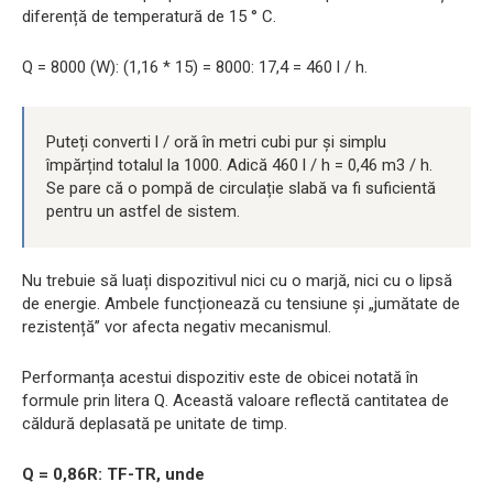
diferență de temperatură de 15 ° C.
Q = 8000 (W): (1,16 * 15) = 8000: 17,4 = 460 l / h.
Puteți converti l / oră în metri cubi pur și simplu
împărțind totalul la 1000. Adică 460 l / h = 0,46 m3 / h.
Se pare că o pompă de circulație slabă va fi suficientă
pentru un astfel de sistem.
Nu trebuie să luați dispozitivul nici cu o marjă, nici cu o lipsă
de energie. Ambele funcționează cu tensiune și „jumătate de
rezistență” vor afecta negativ mecanismul.
Performanța acestui dispozitiv este de obicei notată în
formule prin litera Q. Această valoare reflectă cantitatea de
căldură deplasată pe unitate de timp.
Q = 0,86R: TF-TR, unde