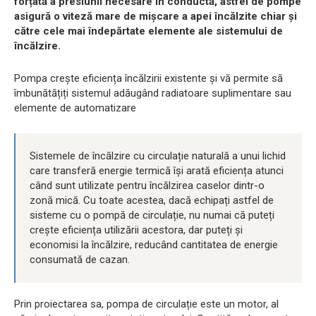
forțată a presiunii necesare în conductă, astfel de pompe
asigură o viteză mare de mișcare a apei încălzite chiar și
către cele mai îndepărtate elemente ale sistemului de
încălzire.
Pompa crește eficiența încălzirii existente și vă permite să
îmbunătățiți sistemul adăugând radiatoare suplimentare sau
elemente de automatizare
Sistemele de încălzire cu circulație naturală a unui lichid
care transferă energie termică își arată eficiența atunci
când sunt utilizate pentru încălzirea caselor dintr-o
zonă mică. Cu toate acestea, dacă echipați astfel de
sisteme cu o pompă de circulație, nu numai că puteți
crește eficiența utilizării acestora, dar puteți și
economisi la încălzire, reducând cantitatea de energie
consumată de cazan.
Prin proiectarea sa, pompa de circulație este un motor, al