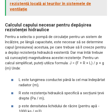
rezistență locală ai teurilor în sistemele de
ventilație
Calculul capului necesar pentru depășirea
rezistenței hidraulice
Pentru a selecta o pompă de circulație pentru un sistem de
încălzire, pe lângă capacitate, este necesar să se determine
capul (presiunea) acestuia, pe care trebuie să îl creeze pentru
a depăși rezistența hidraulică existentă. Dar mai întâi trebuie
să cunoașteți magnitudinea acestei rezistențe. Pentru un
calcul simplificat, puteți utiliza formula: J = (F + R × L) / p × g
(m) Unde:
L este lungimea conductei până la cel mai îndepărtat
radiator (m);
R este rezistența hidraulică specifică a secțiunii țevii
drepte (Pa / m);
p este densitatea lichidului de răcire (pentru apă -
1000 kg / m3);