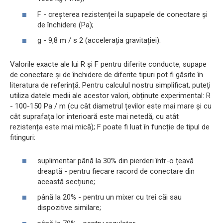
F - creșterea rezistenței la supapele de conectare și
de închidere (Pa);
g - 9,8 m / s 2 (accelerația gravitației).
Valorile exacte ale lui R și F pentru diferite conducte, supape
de conectare și de închidere de diferite tipuri pot fi găsite în
literatura de referință. Pentru calculul nostru simplificat, puteți
utiliza datele medii ale acestor valori, obținute experimental: R
- 100-150 Pa / m (cu cât diametrul țevilor este mai mare și cu
cât suprafața lor interioară este mai netedă, cu atât
rezistența este mai mică); F poate fi luat în funcție de tipul de
fitinguri:
suplimentar până la 30% din pierderi într-o țeavă
dreaptă - pentru fiecare racord de conectare din
această secțiune;
până la 20% - pentru un mixer cu trei căi sau
dispozitive similare;