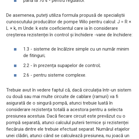
până la 70% - pentru regulator.
De asemenea, puteți utiliza formula propusă de specialiștii
cunoscutului producător de pompe Wilo pentru calcul: J = R ×
L × k, m Unde: k este coeficientul care ia în considerare
creșterea rezistenței în control și închidere -vane de închidere:
1.3 - sisteme de încălzire simple cu un număr minim
de fitinguri;
2.2 - în prezența supapelor de control;
2.6 - pentru sisteme complexe.
Trebuie avut în vedere faptul că, dacă circulația într-un sistem
cu două sau mai multe circuite de cablare (ramuri) va fi
asigurată de o singură pompă, atunci trebuie luată în
considerare rezistența totală a acestora pentru a selecta
presiunea acestuia. Dacă fiecare circuit este prevăzut cu o
pompă separată, atunci calculul puterii termice și rezistenței
fiecăruia dintre ele trebuie efectuat separat. Numărul etajelor
unei clădiri, atunci când se calculează presiunea, nu joacă un