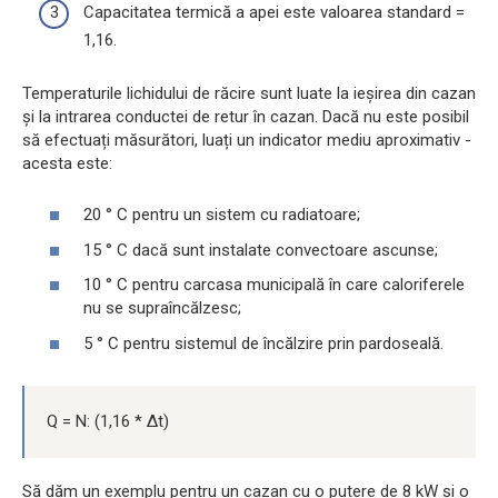
Capacitatea termică a apei este valoarea standard =
1,16.
Temperaturile lichidului de răcire sunt luate la ieșirea din cazan
și la intrarea conductei de retur în cazan. Dacă nu este posibil
să efectuați măsurători, luați un indicator mediu aproximativ -
acesta este:
20 ° C pentru un sistem cu radiatoare;
15 ° C dacă sunt instalate convectoare ascunse;
10 ° C pentru carcasa municipală în care caloriferele
nu se supraîncălzesc;
5 ° C pentru sistemul de încălzire prin pardoseală.
Q = N: (1,16 * Δt)
Să dăm un exemplu pentru un cazan cu o putere de 8 kW și o