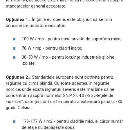
standardelor general acceptate.
Opțiunea 1
... În țările europene, este obișnuit să se ia în
considerare următorii indicatori:
100 W / mp - pentru case private de suprafata mica;
70 W / mp - pentru clădiri înalte;
30-50 W / mp - pentru locuințe industriale și bine
izolate.
Opțiunea 2
... Standardele europene sunt potrivite pentru
regiunile cu climă blândă. Cu toate acestea, în regiunile
nordice, unde există înghețuri severe, este mai bine să ne
concentrăm asupra normelor SNiP 2.04.07-86 „Rețele de
încălzire”, care țin cont de temperatura exterioară până la -30
grade Celsius:
173-177 W / m2 - pentru clădirile mici, al căror număr
de etaje nu depășește două;