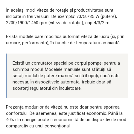
În același mod, viteza de rotație și productivitatea sunt
indicate în trei versiuni. De exemplu: 70/50/35 W (putere),
2200/1900/1450 rpm (viteza de rotație), cap 4/3/2 m.
Există modele care modifică automat viteza de lucru (și, prin
urmare, performanța), în funcție de temperatura ambiantă.
Există un comutator special pe corpul pompei pentru a
schimba modul. Modelele manuale sunt sfătuiți să
setați modul de putere maximă și să îl opriți, dacă este
necesar. În dispozitivele automate, trebuie doar să
scoateți regulatorul din încuietoare.
Prezența modurilor de viteză nu este doar pentru sporirea
confortului. De asemenea, este justificat economic. Până la
40% din energie poate fi economisită de un dispozitiv de mod
comparativ cu unul convențional.