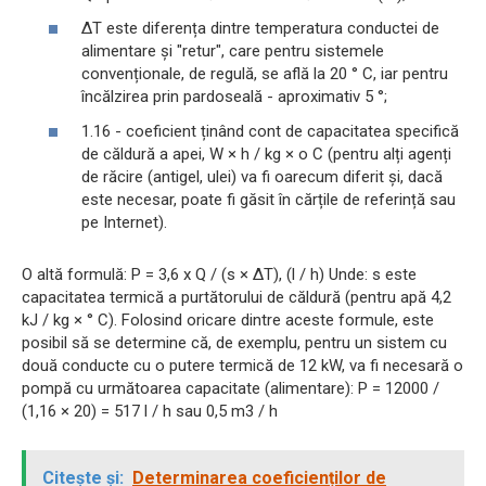
ΔT este diferența dintre temperatura conductei de
alimentare și "retur", care pentru sistemele
convenționale, de regulă, se află la 20 ° C, iar pentru
încălzirea prin pardoseală - aproximativ 5 °;
1.16 - coeficient ținând cont de capacitatea specifică
de căldură a apei, W × h / kg × о С (pentru alți agenți
de răcire (antigel, ulei) va fi oarecum diferit și, dacă
este necesar, poate fi găsit în cărțile de referință sau
pe Internet).
O altă formulă: P = 3,6 x Q / (s × ΔT), (l / h) Unde: s este
capacitatea termică a purtătorului de căldură (pentru apă 4,2
kJ / kg × ° С). Folosind oricare dintre aceste formule, este
posibil să se determine că, de exemplu, pentru un sistem cu
două conducte cu o putere termică de 12 kW, va fi necesară o
pompă cu următoarea capacitate (alimentare): P = 12000 /
(1,16 × 20) = 517 l / h sau 0,5 m3 / h
Citește și:
Determinarea coeficienților de