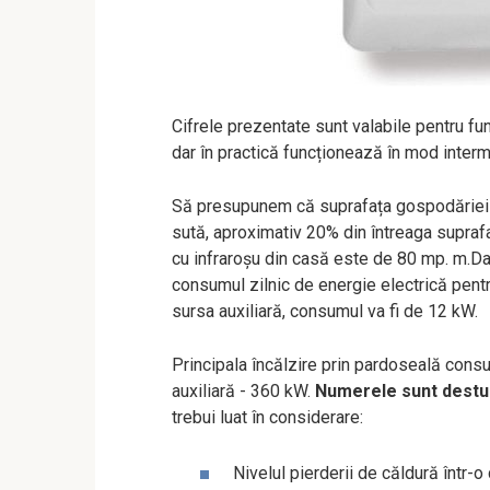
Cifrele prezentate sunt valabile pentru fun
dar în practică funcționează în mod inter
Să presupunem că suprafața gospodăriei n
sută, aproximativ 20% din întreaga suprafaț
cu infraroșu din casă este de 80 mp. m.Dac
consumul zilnic de energie electrică pentr
sursa auxiliară, consumul va fi de 12 kW.
Principala încălzire prin pardoseală con
auxiliară - 360 kW.
Numerele sunt destul 
trebui luat în considerare:
Nivelul pierderii de căldură într-o 