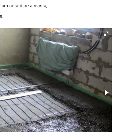
tura setată pe aceasta;
e.