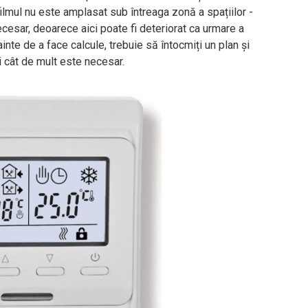
 filmul nu este amplasat sub întreaga zonă a spațiilor -
ecesar, deoarece aici poate fi deteriorat ca urmare a
inte de a face calcule, trebuie să întocmiți un plan și
și cât de mult este necesar.