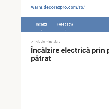
Sari
warm.decorexpro.com/ro/
la
conținut
Incalzi
Fereastră
principalul
»
Instalare
Încălzire electrică pri
pătrat