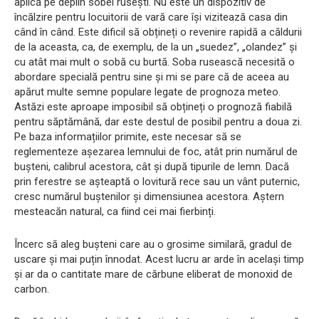
aplică pe deplin sobei rusești. Nu este un dispozitiv de
încălzire pentru locuitorii de vară care își vizitează casa din
când în când. Este dificil să obțineți o revenire rapidă a căldurii
de la aceasta, ca, de exemplu, de la un „suedez”, „olandez” și
cu atât mai mult o sobă cu burtă. Soba rusească necesită o
abordare specială pentru sine și mi se pare că de aceea au
apărut multe semne populare legate de prognoza meteo.
Astăzi este aproape imposibil să obțineți o prognoză fiabilă
pentru săptămână, dar este destul de posibil pentru a doua zi.
Pe baza informațiilor primite, este necesar să se
reglementeze așezarea lemnului de foc, atât prin numărul de
bușteni, calibrul acestora, cât și după tipurile de lemn. Dacă
prin ferestre se așteaptă o lovitură rece sau un vânt puternic,
cresc numărul buștenilor și dimensiunea acestora. Aștern
mesteacăn natural, ca fiind cei mai fierbinți.
Încerc să aleg bușteni care au o grosime similară, gradul de
uscare și mai puțin înnodat. Acest lucru ar arde în același timp
și ar da o cantitate mare de cărbune eliberat de monoxid de
carbon.