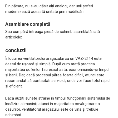
Din păcate, nu s-au găsit alți analogi, dar unii șoferi
modernizează această unitate prin modificări.
Asamblare completă
Sau cumpără întreaga piesă de schimb asamblată, iată
articolele:
concluzii
Înlocuirea ventilatorului aragazului cu un VAZ-2114 este
destul de ușoară și simplă. După cum arată practica,
majoritatea șoferilor fac exact asta, economisindu-și timpul
și banii. Dar, dacă procesul părea foarte dificil, atunci este
recomandat să contactați serviciul, unde vor face totul rapid
și eficient.
Dacă auziți sunete străine în timpul funcționării sistemului de
încălzire al mașinii, atunci în majoritatea covârșitoare a
cazurilor, ventilatorul aragazului este de vină și trebuie
schimbat.