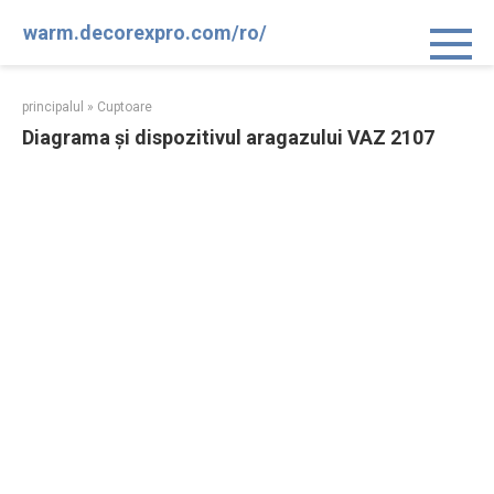
Sari
warm.decorexpro.com/ro/
la
conținut
principalul
»
Cuptoare
Diagrama și dispozitivul aragazului VAZ 2107