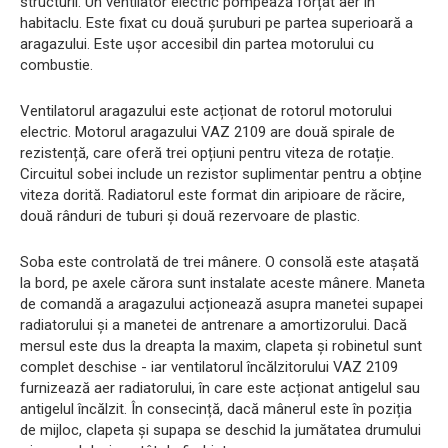
structurii. Un ventilator electric pompează forțat aer în
habitaclu. Este fixat cu două șuruburi pe partea superioară a
aragazului. Este ușor accesibil din partea motorului cu
combustie.
Ventilatorul aragazului este acționat de rotorul motorului
electric. Motorul aragazului VAZ 2109 are două spirale de
rezistență, care oferă trei opțiuni pentru viteza de rotație.
Circuitul sobei include un rezistor suplimentar pentru a obține
viteza dorită. Radiatorul este format din aripioare de răcire,
două rânduri de tuburi și două rezervoare de plastic.
Soba este controlată de trei mânere. O consolă este atașată
la bord, pe axele cărora sunt instalate aceste mânere. Maneta
de comandă a aragazului acționează asupra manetei supapei
radiatorului și a manetei de antrenare a amortizorului. Dacă
mersul este dus la dreapta la maxim, clapeta și robinetul sunt
complet deschise - iar ventilatorul încălzitorului VAZ 2109
furnizează aer radiatorului, în care este acționat antigelul sau
antigelul încălzit. În consecință, dacă mânerul este în poziția
de mijloc, clapeta și supapa se deschid la jumătatea drumului