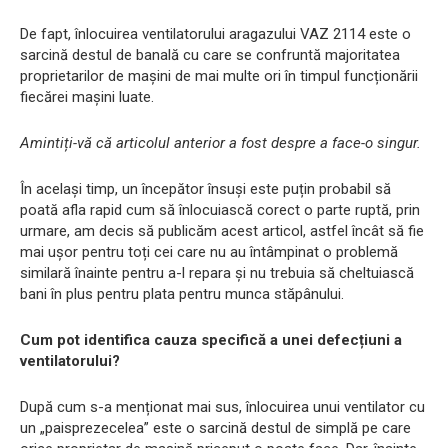
De fapt, înlocuirea ventilatorului aragazului VAZ 2114 este o
sarcină destul de banală cu care se confruntă majoritatea
proprietarilor de mașini de mai multe ori în timpul funcționării
fiecărei mașini luate.
Amintiți-vă că articolul anterior a fost despre a face-o singur.
În același timp, un începător însuși este puțin probabil să
poată afla rapid cum să înlocuiască corect o parte ruptă, prin
urmare, am decis să publicăm acest articol, astfel încât să fie
mai ușor pentru toți cei care nu au întâmpinat o problemă
similară înainte pentru a-l repara și nu trebuia să cheltuiască
bani în plus pentru plata pentru munca stăpânului.
Cum pot identifica cauza specifică a unei defecțiuni a
ventilatorului?
După cum s-a menționat mai sus, înlocuirea unui ventilator cu
un „paisprezecelea” este o sarcină destul de simplă pe care