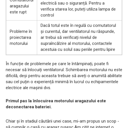
Comutatorul
electrică sau o siguranță. Pentru a
aragazului
verifica starea lor, puteți utiliza lampa de
este rupt
control
Dacă totul este în regulă cu comutatorul
Probleme în
și curentul, dar ventilatorul nu răspunde,
proiectarea
ar trebui să verificați nivelul de
motorului
supraîncălzire al motorului, contactele
acestuia cu solul sau periile pentru lipire
În funcție de problemele pe care le întâmpinați, poate fi
necesar să înlocuiți ventilatorul. Schimbarea motorului nu este
dificilă, deși pentru aceasta trebuie să aveți o anumită abilitate
sau cel puțin o experiență minimă în lucrul cu echipamentele
electrice ale mașinii dvs.
Primul pas la înlocuirea motorului aragazului este
deconectarea bateriei.
Chiar și în stadiul căutării unei case, mi-am propus un scop -
să cumpăr o casă cu aragaz rusesc.Am citit pe internet o