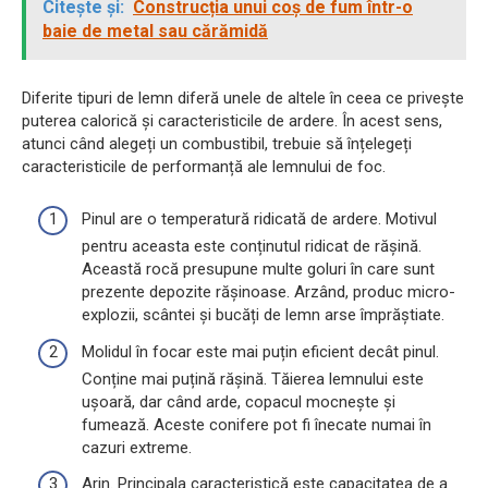
Citește și:
Construcția unui coș de fum într-o
baie de metal sau cărămidă
Diferite tipuri de lemn diferă unele de altele în ceea ce privește
puterea calorică și caracteristicile de ardere. În acest sens,
atunci când alegeți un combustibil, trebuie să înțelegeți
caracteristicile de performanță ale lemnului de foc.
Pinul are o temperatură ridicată de ardere. Motivul
pentru aceasta este conținutul ridicat de rășină.
Această rocă presupune multe goluri în care sunt
prezente depozite rășinoase. Arzând, produc micro-
explozii, scântei și bucăți de lemn arse împrăștiate.
Molidul în focar este mai puțin eficient decât pinul.
Conține mai puțină rășină. Tăierea lemnului este
ușoară, dar când arde, copacul mocnește și
fumează. Aceste conifere pot fi înecate numai în
cazuri extreme.
Arin. Principala caracteristică este capacitatea de a