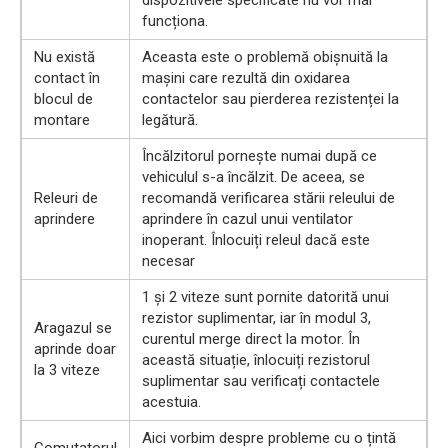
dispozitivele specificate nu vor mai
funcționa.
Nu există
Aceasta este o problemă obișnuită la
contact în
mașini care rezultă din oxidarea
blocul de
contactelor sau pierderea rezistenței la
montare
legătură.
Încălzitorul pornește numai după ce
vehiculul s-a încălzit. De aceea, se
Releuri de
recomandă verificarea stării releului de
aprindere
aprindere în cazul unui ventilator
inoperant. Înlocuiți releul dacă este
necesar
1 și 2 viteze sunt pornite datorită unui
rezistor suplimentar, iar în modul 3,
Aragazul se
curentul merge direct la motor. În
aprinde doar
această situație, înlocuiți rezistorul
la 3 viteze
suplimentar sau verificați contactele
acestuia.
Aici vorbim despre probleme cu o țintă