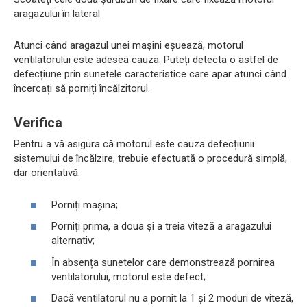
aragazului în lateral
Atunci când aragazul unei mașini eșuează, motorul
ventilatorului este adesea cauza. Puteți detecta o astfel de
defecțiune prin sunetele caracteristice care apar atunci când
încercați să porniți încălzitorul.
Verifica
Pentru a vă asigura că motorul este cauza defecțiunii
sistemului de încălzire, trebuie efectuată o procedură simplă,
dar orientativă:
Porniți mașina;
Porniți prima, a doua și a treia viteză a aragazului
alternativ;
În absența sunetelor care demonstrează pornirea
ventilatorului, motorul este defect;
Dacă ventilatorul nu a pornit la 1 și 2 moduri de viteză,