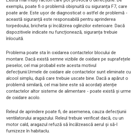
exemplu, poate fi o problemă obișnuită cu siguranța F7, care
poate arde. Este ușor de diagnosticat o astfel de problemă -
această siguranță este responsabilă pentru aprinderea
torpedoului, bricheta și încălzirea oglinzilor exterioare. Dacă
dispozitivele indicate nu funcționează, siguranța trebuie
înlocuită.
Problema poate sta în oxidarea contactelor blocului de
montare. Dacă există semne vizibile de oxidare pe suprafețele
pieselor, cel mai probabil este acesta motivul
defecțiunii.Urmele de oxidare ale contactelor sunt eliminate cu
alcool simplu, după care trebuie uscate bine. Dacă a apărut o
problemă similară, cel mai bine este să acordați atenție
contactelor altor sisteme de alimentare - poate există și urme
de oxidare acolo.
Releul de aprindere poate fi, de asemenea, cauza defecțiunii
ventilatorului aragazului. Releul trebuie verificat dacă, cu un
motor cald, aragazul refuză să încălzească aerul și să-l
furnizeze în habitaclu.