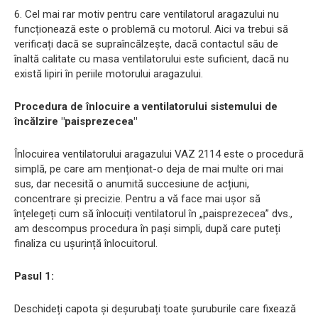
6. Cel mai rar motiv pentru care ventilatorul aragazului nu
funcționează este o problemă cu motorul. Aici va trebui să
verificați dacă se supraîncălzește, dacă contactul său de
înaltă calitate cu masa ventilatorului este suficient, dacă nu
există lipiri în periile motorului aragazului.
Procedura de înlocuire a ventilatorului sistemului de
încălzire "paisprezecea"
Înlocuirea ventilatorului aragazului VAZ 2114 este o procedură
simplă, pe care am menționat-o deja de mai multe ori mai
sus, dar necesită o anumită succesiune de acțiuni,
concentrare și precizie. Pentru a vă face mai ușor să
înțelegeți cum să înlocuiți ventilatorul în „paisprezecea” dvs.,
am descompus procedura în pași simpli, după care puteți
finaliza cu ușurință înlocuitorul.
Pasul 1:
Deschideți capota și deșurubați toate șuruburile care fixează