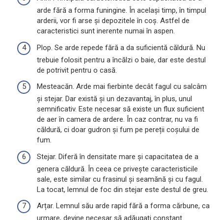
arde fără a forma funingine. În același timp, în timpul
arderii, vor fi arse și depozitele în coș. Astfel de
caracteristici sunt inerente numai în aspen.
Plop. Se arde repede fără a da suficientă căldură. Nu
trebuie folosit pentru a încălzi o baie, dar este destul
de potrivit pentru o casă.
Mesteacăn. Arde mai fierbinte decât fagul cu salcâm
și stejar. Dar există și un dezavantaj, în plus, unul
semnificativ. Este necesar să existe un flux suficient
de aer în camera de ardere. În caz contrar, nu va fi
căldură, ci doar gudron și fum pe pereții coșului de
fum.
Stejar. Diferă în densitate mare și capacitatea de a
genera căldură. În ceea ce privește caracteristicile
sale, este similar cu frasinul și seamănă și cu fagul.
La tocat, lemnul de foc din stejar este destul de greu.
Arțar. Lemnul său arde rapid fără a forma cărbune, ca
urmare, devine necesar să adăugați constant