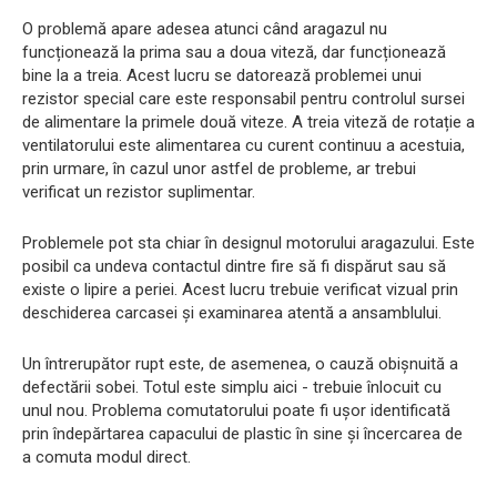
O problemă apare adesea atunci când aragazul nu
funcționează la prima sau a doua viteză, dar funcționează
bine la a treia. Acest lucru se datorează problemei unui
rezistor special care este responsabil pentru controlul sursei
de alimentare la primele două viteze. A treia viteză de rotație a
ventilatorului este alimentarea cu curent continuu a acestuia,
prin urmare, în cazul unor astfel de probleme, ar trebui
verificat un rezistor suplimentar.
Problemele pot sta chiar în designul motorului aragazului. Este
posibil ca undeva contactul dintre fire să fi dispărut sau să
existe o lipire a periei. Acest lucru trebuie verificat vizual prin
deschiderea carcasei și examinarea atentă a ansamblului.
Un întrerupător rupt este, de asemenea, o cauză obișnuită a
defectării sobei. Totul este simplu aici - trebuie înlocuit cu
unul nou. Problema comutatorului poate fi ușor identificată
prin îndepărtarea capacului de plastic în sine și încercarea de
a comuta modul direct.