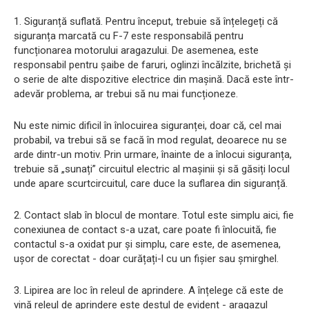
1. Siguranță suflată. Pentru început, trebuie să înțelegeți că
siguranța marcată cu F-7 este responsabilă pentru
funcționarea motorului aragazului. De asemenea, este
responsabil pentru șaibe de faruri, oglinzi încălzite, brichetă și
o serie de alte dispozitive electrice din mașină. Dacă este într-
adevăr problema, ar trebui să nu mai funcționeze.
Nu este nimic dificil în înlocuirea siguranței, doar că, cel mai
probabil, va trebui să se facă în mod regulat, deoarece nu se
arde dintr-un motiv. Prin urmare, înainte de a înlocui siguranța,
trebuie să „sunați” circuitul electric al mașinii și să găsiți locul
unde apare scurtcircuitul, care duce la suflarea din siguranță.
2. Contact slab în blocul de montare. Totul este simplu aici, fie
conexiunea de contact s-a uzat, care poate fi înlocuită, fie
contactul s-a oxidat pur și simplu, care este, de asemenea,
ușor de corectat - doar curățați-l cu un fișier sau șmirghel.
3. Lipirea are loc în releul de aprindere. A înțelege că este de
vină releul de aprindere este destul de evident - aragazul