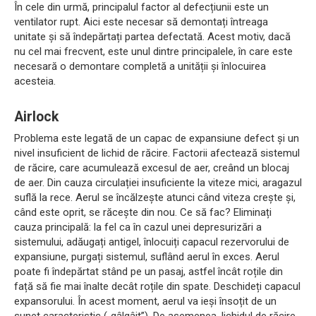
În cele din urmă, principalul factor al defecțiunii este un
ventilator rupt. Aici este necesar să demontați întreaga
unitate și să îndepărtați partea defectată. Acest motiv, dacă
nu cel mai frecvent, este unul dintre principalele, în care este
necesară o demontare completă a unității și înlocuirea
acesteia.
Airlock
Problema este legată de un capac de expansiune defect și un
nivel insuficient de lichid de răcire. Factorii afectează sistemul
de răcire, care acumulează excesul de aer, creând un blocaj
de aer. Din cauza circulației insuficiente la viteze mici, aragazul
suflă la rece. Aerul se încălzește atunci când viteza crește și,
când este oprit, se răcește din nou. Ce să fac? Eliminați
cauza principală: la fel ca în cazul unei depresurizări a
sistemului, adăugați antigel, înlocuiți capacul rezervorului de
expansiune, purgați sistemul, suflând aerul în exces. Aerul
poate fi îndepărtat stând pe un pasaj, astfel încât roțile din
față să fie mai înalte decât roțile din spate. Deschideți capacul
expansorului. În acest moment, aerul va ieși însoțit de un
sunet caracteristic („gâlgâit”). De asemenea, lichidul de răcire