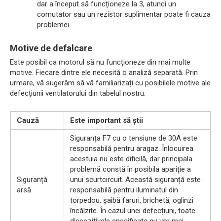
dar a început să funcționeze la 3, atunci un
comutator sau un rezistor suplimentar poate fi cauza
problemei.
Motive de defalcare
Este posibil ca motorul să nu funcționeze din mai multe
motive. Fiecare dintre ele necesită o analiză separată. Prin
urmare, vă sugerăm să vă familiarizați cu posibilele motive ale
defecțiunii ventilatorului din tabelul nostru.
Cauză
Este important să știi
Siguranța F7 cu o tensiune de 30A este
responsabilă pentru aragaz. Înlocuirea
acestuia nu este dificilă, dar principala
problemă constă în posibila apariție a
Siguranță
unui scurtcircuit. Această siguranță este
arsă
responsabilă pentru iluminatul din
torpedou, șaibă faruri, brichetă, oglinzi
încălzite. În cazul unei defecțiuni, toate