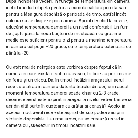
După închiderea vederii, în funcție de temperatura din cameră,
închid imediat clapeta pentru a acumula căldura primită sau
pentru a lăsa gura deschisă o perioadă de timp, astfel încât
căldura să se disipeze prin cameră. Apoi îl deschid la nevoie,
aducând temperatura camerei la un nivel confortabil. Un fum
de șapte până la nouă bușteni de mesteacăn cu grosime
medie este suficient pentru o zi pentru a menține temperatura
în cameră cel puțin +20 grade, cu o temperatură exterioară de
până la -20.
Cu atât mai de neînțeles este vorbirea despre faptul că în
camera în care există o sobă rusească, trebuie să porți cizme
de fetru și un tricou. Da, în timpul încălzirii aragazului, aerul
rece este atras în cameră datorită tirajului din coș și în acest
moment temperatura camerei scade chiar cu 2-3 grade,
deoarece aerul este aspirat în aragaz la nivelul vetrei. Dar se ia
aer din altă parte în cuptoare cu grătar și cenușă? Acolo, în
același mod, aerul rece este aspirat de sub podea sau prin
sloturile disponibile. La urma urmei, nu se creează un vid în
cameră cu „suedezul” în timpul încălzirii sale.