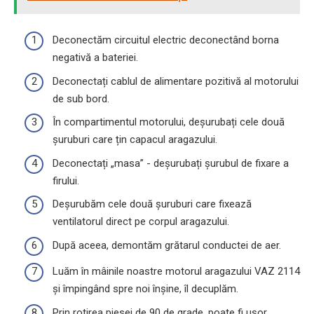
Deconectăm circuitul electric deconectând borna
negativă a bateriei.
Deconectați cablul de alimentare pozitivă al motorului
de sub bord.
În compartimentul motorului, deșurubați cele două
șuruburi care țin capacul aragazului.
Deconectați „masa” - deșurubați șurubul de fixare a
firului.
Deșurubăm cele două șuruburi care fixează
ventilatorul direct pe corpul aragazului.
După aceea, demontăm grătarul conductei de aer.
Luăm în mâinile noastre motorul aragazului VAZ 2114
și împingând spre noi înșine, îl decuplăm.
Prin rotirea piesei de 90 de grade, poate fi ușor