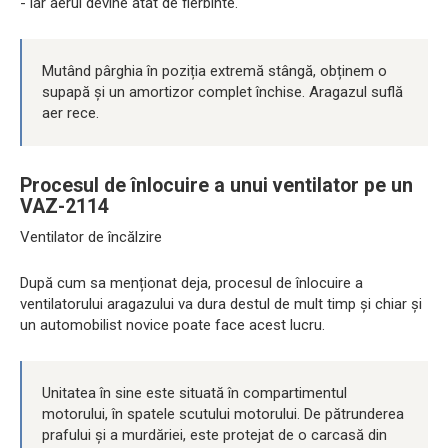
- iar aerul devine atât de fierbinte.
Mutând pârghia în poziția extremă stângă, obținem o
supapă și un amortizor complet închise. Aragazul suflă
aer rece.
Procesul de înlocuire a unui ventilator pe un
VAZ-2114
Ventilator de încălzire
După cum sa menționat deja, procesul de înlocuire a
ventilatorului aragazului va dura destul de mult timp și chiar și
un automobilist novice poate face acest lucru.
Unitatea în sine este situată în compartimentul
motorului, în spatele scutului motorului. De pătrunderea
prafului și a murdăriei, este protejat de o carcasă din