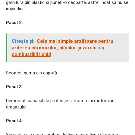
garnitura din plastic și puneți-o deoparte, astfel încât să nu se
împiedice
Pasul 2:
Citește și:
Cele mai simple arzătoare pentru
arderea cărămizilor, plăcilor și varului cu
combustibil lichid
Scoateți guma din capotă
Pasul 3:
Demontați capacul de protecție al motorului motorului
aragazului
Pasul 4:
Scoateți cele două șuruburi de fixare care fixează motorul