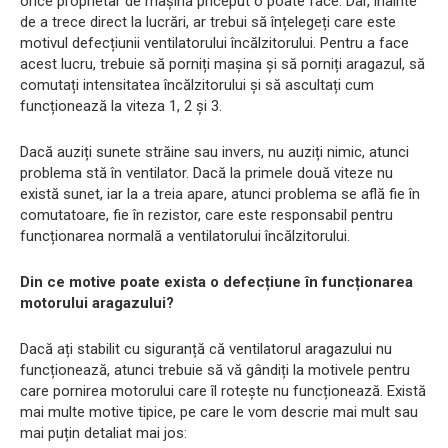
orice proprietar de mașină priceput o poate face. Dar, înainte
de a trece direct la lucrări, ar trebui să înțelegeți care este
motivul defecțiunii ventilatorului încălzitorului. Pentru a face
acest lucru, trebuie să porniți mașina și să porniți aragazul, să
comutați intensitatea încălzitorului și să ascultați cum
funcționează la viteza 1, 2 și 3.
Dacă auziți sunete străine sau invers, nu auziți nimic, atunci
problema stă în ventilator. Dacă la primele două viteze nu
există sunet, iar la a treia apare, atunci problema se află fie în
comutatoare, fie în rezistor, care este responsabil pentru
funcționarea normală a ventilatorului încălzitorului.
Din ce motive poate exista o defecțiune în funcționarea
motorului aragazului?
Dacă ați stabilit cu siguranță că ventilatorul aragazului nu
funcționează, atunci trebuie să vă gândiți la motivele pentru
care pornirea motorului care îl rotește nu funcționează. Există
mai multe motive tipice, pe care le vom descrie mai mult sau
mai puțin detaliat mai jos: