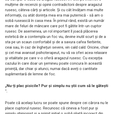
mulțime de recenzii și opinii contradictorii despre aragazul
rusesc, câteva cărți și articole. Și cu cât învățam mai multe
informații, cu atât dorința mea era mai puternică - să am o
sobă rusească în casa mea. În primul rând, există un număr
mare de feluri de mâncare care pot fi gătite într-un cuptor
rusesc. De asemenea, un rol important îl joacă plăcerea
estetică de a contempla un foc viu, devine inutil scurt și de a
sta pe un scaun confortabil și de a savura cafea fierbinte,
ceai sau, în caz de înghețuri severe, vin cald cald. Oricine, chiar
și cel mai avansat psihoterapeut, nu vă va oferi acea relaxare
și vitalitate pe care v-o oferă aragazul rusesc. Cu excepția
cazului în care doar un șemineu poate concura în această
privință, dar chiar și atunci, numai dacă aveți o cantitate
suplimentară de lemne de foc.
„Nu-ți plac pisicile? Pur și simplu nu știi cum să le gătești
".
Poate că același lucru se poate spune despre cei cărora nu le
place cuptorul rusesc. Recunosc că cineva a fost pur și
simplu ghinionist și a primit inițial o sobă pliată incorect din