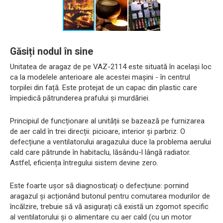
Găsiți nodul în sine
Unitatea de aragaz de pe VAZ-2114 este situată în același loc
ca la modelele anterioare ale acestei mașini - în centrul
torpilei din față. Este protejat de un capac din plastic care
împiedică pătrunderea prafului și murdăriei.
Principiul de funcționare al unității se bazează pe furnizarea
de aer cald în trei direcții: picioare, interior și parbriz. O
defecțiune a ventilatorului aragazului duce la problema aerului
cald care pătrunde în habitaclu, lăsându-l lângă radiator.
Astfel, eficiența întregului sistem devine zero.
Este foarte ușor să diagnosticați o defecțiune: pornind
aragazul și acționând butonul pentru comutarea modurilor de
încălzire, trebuie să vă asigurați că există un zgomot specific
al ventilatorului și o alimentare cu aer cald (cu un motor