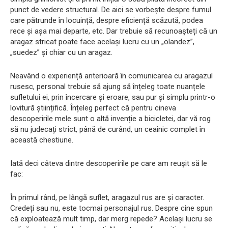
punct de vedere structural. De aici se vorbește despre fumul
care pătrunde în locuință, despre eficiență scăzută, podea
rece și așa mai departe, etc. Dar trebuie să recunoașteți că un
aragaz stricat poate face același lucru cu un „olandez”,
„suedez” și chiar cu un aragaz.
Neavând o experiență anterioară în comunicarea cu aragazul
rusesc, personal trebuie să ajung să înțeleg toate nuanțele
sufletului ei, prin încercare și eroare, sau pur și simplu printr-o
lovitură științifică. Înțeleg perfect că pentru cineva
descoperirile mele sunt o altă invenție a bicicletei, dar vă rog
să nu judecați strict, până de curând, un ceainic complet în
această chestiune.
Iată deci câteva dintre descoperirile pe care am reușit să le
fac:
În primul rând, pe lângă suflet, aragazul rus are și caracter.
Credeți sau nu, este tocmai personajul rus. Despre cine spun
că exploatează mult timp, dar merg repede? Același lucru se