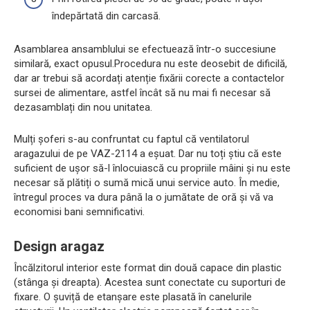
îndepărtată din carcasă.
Asamblarea ansamblului se efectuează într-o succesiune
similară, exact opusul.Procedura nu este deosebit de dificilă,
dar ar trebui să acordați atenție fixării corecte a contactelor
sursei de alimentare, astfel încât să nu mai fi necesar să
dezasamblați din nou unitatea.
Mulți șoferi s-au confruntat cu faptul că ventilatorul
aragazului de pe VAZ-2114 a eșuat. Dar nu toți știu că este
suficient de ușor să-l înlocuiască cu propriile mâini și nu este
necesar să plătiți o sumă mică unui service auto. În medie,
întregul proces va dura până la o jumătate de oră și vă va
economisi bani semnificativi.
Design aragaz
Încălzitorul interior este format din două capace din plastic
(stânga și dreapta). Acestea sunt conectate cu suporturi de
fixare. O șuviță de etanșare este plasată în canelurile