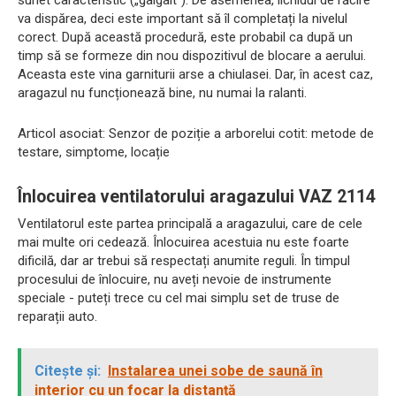
va dispărea, deci este important să îl completați la nivelul
corect. După această procedură, este probabil ca după un
timp să se formeze din nou dispozitivul de blocare a aerului.
Aceasta este vina garniturii arse a chiulasei. Dar, în acest caz,
aragazul nu funcționează bine, nu numai la ralanti.
Articol asociat: Senzor de poziție a arborelui cotit: metode de
testare, simptome, locație
Înlocuirea ventilatorului aragazului VAZ 2114
Ventilatorul este partea principală a aragazului, care de cele
mai multe ori cedează. Înlocuirea acestuia nu este foarte
dificilă, dar ar trebui să respectați anumite reguli. În timpul
procesului de înlocuire, nu aveți nevoie de instrumente
speciale - puteți trece cu cel mai simplu set de truse de
reparații auto.
Citește și:
Instalarea unei sobe de saună în
interior cu un focar la distanță