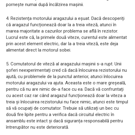
pornește numai după încălzirea mașinii.
4. Rezistența motorului aragazului a eșuat. Dacă descoperiți
că aragazul funcționează doar la a treia viteză, atunci în
marea majoritate a cazurilor problema se află în rezistor.
Lucrul este că, la primele două viteze, curentul este alimentat
prin acest element electric, dar la a treia viteză, este deja
alimentat direct la motorul sobei.
5. Comutatorul de viteză al aragazului mașinii s-a rupt. Unii
șoferi neexperimentați cred că dacă înlocuirea rezistorului nu
ajută, cu problemele de la punctul anterior, atunci înlocuirea
motorului aragazului va ajuta. Aceasta este o mare greșeală,
pentru că nu are nimic de-a face cu ea. Dacă vă confruntați
cu acest caz rar când aragazul funcționează doar la viteza a
treia și înlocuirea rezistorului nu face nimic, atunci este timpul
să vă ocupați de comutator. Trebuie să utilizați un bec cu
două fire lipite pentru a verifica dacă circuitul electric în
ansamblu este intact și dacă siguranța responsabilă pentru
întrerupător nu este deteriorată.