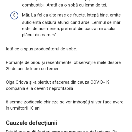
combustibil. Arată ca o sobă cu lemn de tei.
Măr. La fel ca alte rase de fructe, înțepă bine, emite
suficientă căldură atunci când arde. Lemnul de măr
este, de asemenea, preferat din cauza mirosului
plăcut din cameră.
Iată ce a spus producătorul de sobe.
Romanțe de birou și resentimente: observațiile mele despre
20 de ani de lucru cu femei
Olga Orlova și-a pierdut afacerea din cauza COVID-19:
compania ei a devenit neprofitabilă
6 semne zodiacale chineze se vor îmbogăți și vor face avere
în următorii 10 ani
Cauzele defecțiunii
Există mai mulți factori care pot provoca o defecțiune. De