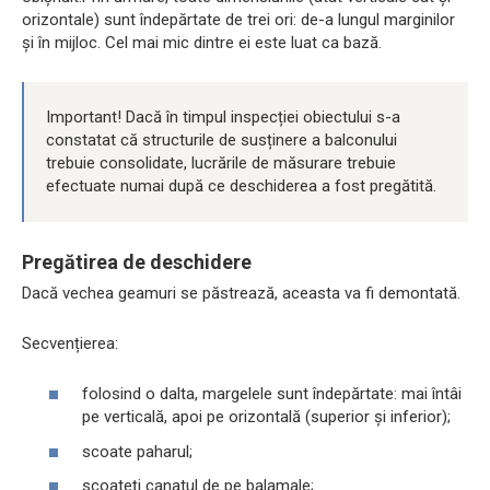
orizontale) sunt îndepărtate de trei ori: de-a lungul marginilor
și în mijloc. Cel mai mic dintre ei este luat ca bază.
Important! Dacă în timpul inspecției obiectului s-a
constatat că structurile de susținere a balconului
trebuie consolidate, lucrările de măsurare trebuie
efectuate numai după ce deschiderea a fost pregătită.
Pregătirea de deschidere
Dacă vechea geamuri se păstrează, aceasta va fi demontată.
Secvențierea:
folosind o dalta, margelele sunt îndepărtate: mai întâi
pe verticală, apoi pe orizontală (superior și inferior);
scoate paharul;
scoateți canatul de pe balamale;