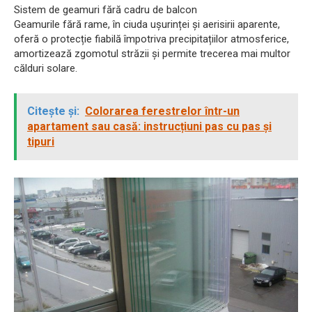
Sistem de geamuri fără cadru de balcon
Geamurile fără rame, în ciuda ușurinței și aerisirii aparente,
oferă o protecție fiabilă împotriva precipitațiilor atmosferice,
amortizează zgomotul străzii și permite trecerea mai multor
călduri solare.
Citește și:
Colorarea ferestrelor într-un
apartament sau casă: instrucțiuni pas cu pas și
tipuri