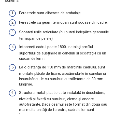
schemă:
Ferestrele sunt eliberate de ambalaje.
Ferestrele cu geam termopan sunt scoase din cadre.
Scoateți ușile articulate (nu puteți îndepărta geamurile
termopan de pe ele).
Întoarceți cadrul peste 1800, instalați profilul
suportului de susținere în caneluri și scoateți-l cu un
ciocan de lemn.
La o distanță de 150 mm de marginile cadrului, sunt
montate plăcile de fixare, ciocănindu-le în caneluri și
înșurubându-le cu șuruburi autofiletante de 30 mm
lungime.
Structura metal-plastic este instalată în deschidere,
nivelată și fixată cu șuruburi, cleme și ancore
autofiletante. Dacă geamul este format din două sau
mai multe unități de ferestre, cadrele lor sunt