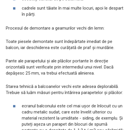
cadrele sunt tăiate în mai multe locuri, apoi le despart
în părți.
Procesul de demontare a geamurilor vechi din lemn:
Toate piesele demontate sunt îndepărtate imediat de pe
balcon, iar deschiderea este curățată de praf și murdărie.
Pante ale parapetului și ale plăcilor portante în direcție
orizontală sunt verificate prin intermediul unui nivel. Dacă
depășesc 25 mm, va trebui efectuată alinierea.
Starea tehnică a balcoanelor vechi este adesea deplorabilă.
Trebuie să luăm măsuri pentru întărirea parapetelor și plăcilor:
ecranul balconului este cel mai ușor de înlocuit cu un
cadru metalic sudat, care este învelit ulterior cu
material rezistent la umiditate - siding, de exemplu. Și
puteți așeza un parapet din blocuri de spumă