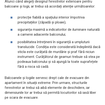
Atunci când alegeți designul ferestrelor exterioare pentru
balcoane și logii, ar trebui să acordați atenție următoarelor:
protecție fiabilă a spațiului interior împotriva
precipitațiilor (zăpadă și ploaie);
siguranța maximă a indicatorilor de iluminare naturală
a camerei adiacente balconului;
posibilitatea întreținerii în siguranță a umpluturii
translucide. Condiția este considerată îndeplinită dacă
sticla este curățată de murdărie și praf fără niciun
instrument. Curățătorul de geamuri trebuie să stea pe
podeaua balconului și să ajungă la toate suprafețele
fără a risca să cadă.
Balcoanele și logiile servesc drept cale de evacuare din
apartament în situații extreme. Prin urmare, structurile
ferestrelor ar trebui să aibă elemente de deschidere, iar
dimensiunile lor ar trebui să permită locuitorilor să iasă liber
pe scara de evacuare.