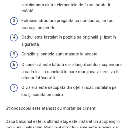
aici distanța dintre elementele de fixare poate fi
mărită.
Folosind structura pregătită ca conductor, se fac
marcaje pe perete.
Cadrul este instalat în poziția sa originală și fixat în
siguranță.
Grinzile și pantele sunt atașate la acesta.
O canelură este bătută de-a lungul centurii superioare
a cadrului - o canelură în care marginea vizierei va fi
ulterior înfășurată.
O vizieră este decupată din oțel zincat, instalată pe
loc și sudată pe cadru.
Stroboscopul este etanșat cu mortar de ciment.
Dacă balconul este la ultimul etaj, este instalat un acoperiș în
locul unui baldachin. Principiul structurii sale este același, dar