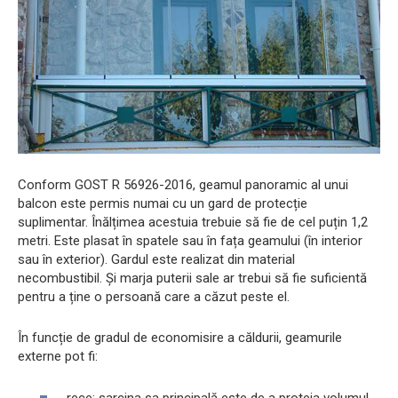
Conform GOST R 56926-2016, geamul panoramic al unui
balcon este permis numai cu un gard de protecție
suplimentar. Înălțimea acestuia trebuie să fie de cel puțin 1,2
metri. Este plasat în spatele sau în fața geamului (în interior
sau în exterior). Gardul este realizat din material
necombustibil. Și marja puterii sale ar trebui să fie suficientă
pentru a ține o persoană care a căzut peste el.
În funcție de gradul de economisire a căldurii, geamurile
externe pot fi:
rece: sarcina sa principală este de a proteja volumul