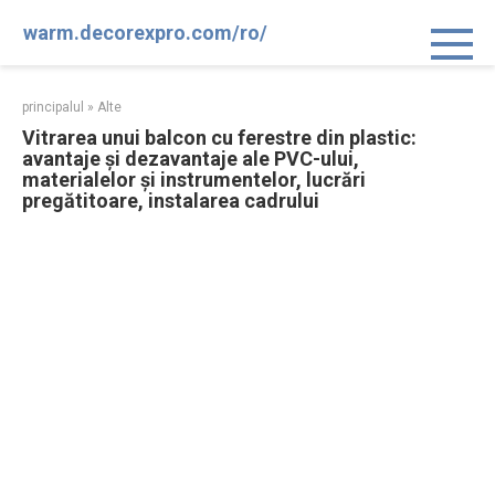
Sari
warm.decorexpro.com/ro/
la
conținut
principalul
»
Alte
Vitrarea unui balcon cu ferestre din plastic:
avantaje și dezavantaje ale PVC-ului,
materialelor și instrumentelor, lucrări
pregătitoare, instalarea cadrului