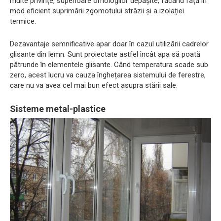
multe privințe, superioare omologilor depășite, făcând față în
mod eficient suprimării zgomotului străzii și a izolației
termice.
Dezavantaje semnificative apar doar în cazul utilizării cadrelor
glisante din lemn. Sunt proiectate astfel încât apa să poată
pătrunde în elementele glisante. Când temperatura scade sub
zero, acest lucru va cauza înghețarea sistemului de ferestre,
care nu va avea cel mai bun efect asupra stării sale.
Sisteme metal-plastice