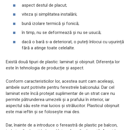
aspect destul de placut;
viteza și simplitatea instalării;
bună izolare termică și fonică;
în timp, nu se deformează și nu se usucă;
dacă o bară s-a deteriorat, o puteți înlocui cu ușurință
fără a atinge toate celelalte.
Există două tipuri de plastic: laminat și obișnuit. Diferența lor
este în tehnologia de producție și aspect.
Conform caracteristicilor lor, acestea sunt cam aceleași,
ambele sunt potrivite pentru ferestrele balconului. Dar cel
laminat este încă protejat suplimentar de un strat care nu
permite pătrunderea umezelii și a prafului în interior, iar
aspectul său este mai lucios și strălucitor. Plasticul obișnuit
este mai ieftin și se folosește mai des.
Dar, înainte de a introduce o fereastră de plastic pe balcon,