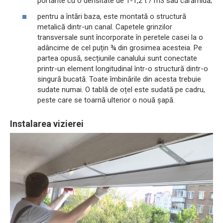
portante cu o densitate de 1-1,2 t / m3 sau cărămidă;
pentru a întări baza, este montată o structură
metalică dintr-un canal. Capetele grinzilor
transversale sunt încorporate în peretele casei la o
adâncime de cel puțin ¾ din grosimea acesteia. Pe
partea opusă, secțiunile canalului sunt conectate
printr-un element longitudinal într-o structură dintr-o
singură bucată. Toate îmbinările din acesta trebuie
sudate numai. O tablă de oțel este sudată pe cadru,
peste care se toarnă ulterior o nouă șapă.
Instalarea vizierei