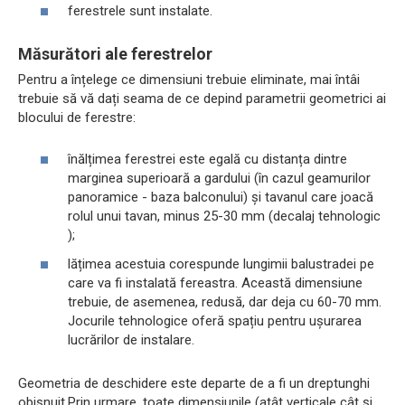
ferestrele sunt instalate.
Măsurători ale ferestrelor
Pentru a înțelege ce dimensiuni trebuie eliminate, mai întâi
trebuie să vă dați seama de ce depind parametrii geometrici ai
blocului de ferestre:
înălțimea ferestrei este egală cu distanța dintre
marginea superioară a gardului (în cazul geamurilor
panoramice - baza balconului) și tavanul care joacă
rolul unui tavan, minus 25-30 mm (decalaj tehnologic
);
lățimea acestuia corespunde lungimii balustradei pe
care va fi instalată fereastra. Această dimensiune
trebuie, de asemenea, redusă, dar deja cu 60-70 mm.
Jocurile tehnologice oferă spațiu pentru ușurarea
lucrărilor de instalare.
Geometria de deschidere este departe de a fi un dreptunghi
obișnuit.Prin urmare, toate dimensiunile (atât verticale cât și