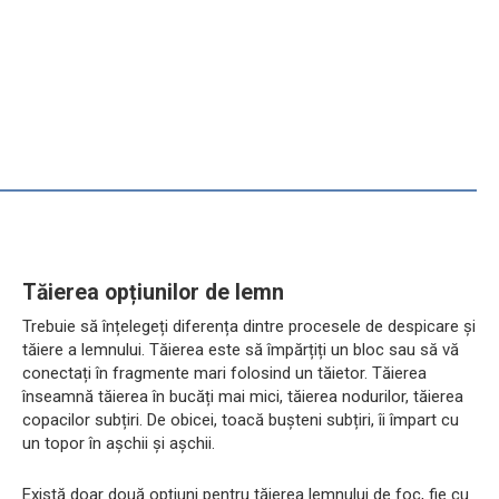
Tăierea opțiunilor de lemn
Trebuie să înțelegeți diferența dintre procesele de despicare și
tăiere a lemnului. Tăierea este să împărțiți un bloc sau să vă
conectați în fragmente mari folosind un tăietor. Tăierea
înseamnă tăierea în bucăți mai mici, tăierea nodurilor, tăierea
copacilor subțiri. De obicei, toacă bușteni subțiri, îi împart cu
un topor în așchii și așchii.
Există doar două opțiuni pentru tăierea lemnului de foc, fie cu