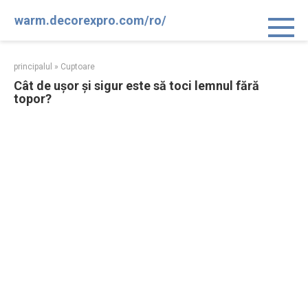
Sari
warm.decorexpro.com/ro/
la
conținut
principalul
»
Cuptoare
Cât de ușor și sigur este să toci lemnul fără
topor?