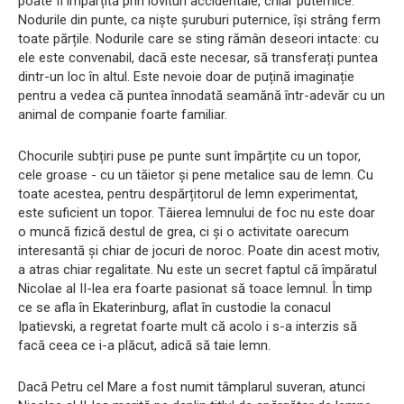
poate fi împărțită prin lovituri accidentale, chiar puternice.
Nodurile din punte, ca niște șuruburi puternice, își strâng ferm
toate părțile. Nodurile care se sting rămân deseori intacte: cu
ele este convenabil, dacă este necesar, să transferați puntea
dintr-un loc în altul. Este nevoie doar de puțină imaginație
pentru a vedea că puntea înnodată seamănă într-adevăr cu un
animal de companie foarte familiar.
Chocurile subțiri puse pe punte sunt împărțite cu un topor,
cele groase - cu un tăietor și pene metalice sau de lemn. Cu
toate acestea, pentru despărțitorul de lemn experimentat,
este suficient un topor. Tăierea lemnului de foc nu este doar
o muncă fizică destul de grea, ci și o activitate oarecum
interesantă și chiar de jocuri de noroc. Poate din acest motiv,
a atras chiar regalitate. Nu este un secret faptul că împăratul
Nicolae al II-lea era foarte pasionat să toace lemnul. În timp
ce se afla în Ekaterinburg, aflat în custodie la conacul
Ipatievski, a regretat foarte mult că acolo i s-a interzis să
facă ceea ce i-a plăcut, adică să taie lemn.
Dacă Petru cel Mare a fost numit tâmplarul suveran, atunci