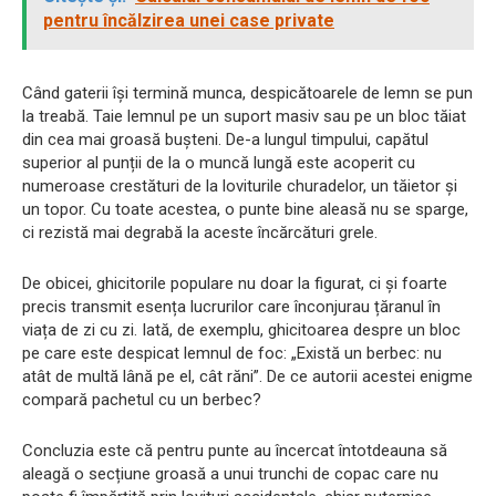
pentru încălzirea unei case private
Când gaterii își termină munca, despicătoarele de lemn se pun
la treabă. Taie lemnul pe un suport masiv sau pe un bloc tăiat
din cea mai groasă bușteni. De-a lungul timpului, capătul
superior al punții de la o muncă lungă este acoperit cu
numeroase crestături de la loviturile churadelor, un tăietor și
un topor. Cu toate acestea, o punte bine aleasă nu se sparge,
ci rezistă mai degrabă la aceste încărcături grele.
De obicei, ghicitorile populare nu doar la figurat, ci și foarte
precis transmit esența lucrurilor care înconjurau țăranul în
viața de zi cu zi. Iată, de exemplu, ghicitoarea despre un bloc
pe care este despicat lemnul de foc: „Există un berbec: nu
atât de multă lână pe el, cât răni”. De ce autorii acestei enigme
compară pachetul cu un berbec?
Concluzia este că pentru punte au încercat întotdeauna să
aleagă o secțiune groasă a unui trunchi de copac care nu