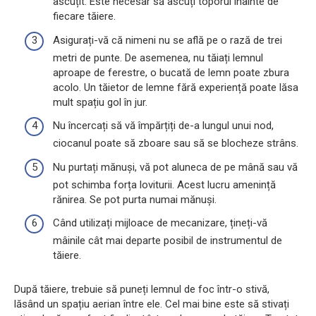
ascuțit. Este necesar să ascuți toporul înainte de
fiecare tăiere.
Asigurați-vă că nimeni nu se află pe o rază de trei
metri de punte. De asemenea, nu tăiați lemnul
aproape de ferestre, o bucată de lemn poate zbura
acolo. Un tăietor de lemne fără experiență poate lăsa
mult spațiu gol în jur.
Nu încercați să vă împărțiți de-a lungul unui nod,
ciocanul poate să zboare sau să se blocheze strâns.
Nu purtați mănuși, vă pot aluneca de pe mână sau vă
pot schimba forța loviturii. Acest lucru amenință
rănirea. Se pot purta numai mănuși.
Când utilizați mijloace de mecanizare, țineți-vă
mâinile cât mai departe posibil de instrumentul de
tăiere.
După tăiere, trebuie să puneți lemnul de foc într-o stivă,
lăsând un spațiu aerian între ele. Cel mai bine este să stivați