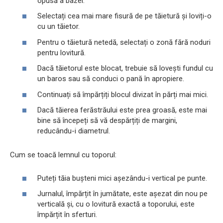
opusă a bazei.
Selectați cea mai mare fisură de pe tăietură și loviți-o
cu un tăietor.
Pentru o tăietură netedă, selectați o zonă fără noduri
pentru lovitură.
Dacă tăietorul este blocat, trebuie să lovești fundul cu
un baros sau să conduci o pană în apropiere.
Continuați să împărțiți blocul divizat în părți mai mici.
Dacă tăierea ferăstrăului este prea groasă, este mai
bine să începeți să vă despărțiți de margini,
reducându-i diametrul.
Cum se toacă lemnul cu toporul:
Puteți tăia bușteni mici așezându-i vertical pe punte.
Jurnalul, împărțit în jumătate, este așezat din nou pe
verticală și, cu o lovitură exactă a toporului, este
împărțit în sferturi.