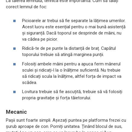
La tăierea lemnului, tehnica este importantă. Cum să tăiați
corect lemnul de foc:
Picioarele ar trebui să fie separate la lățimea umerilor.
Acest lucru este esențial pentru o mai bună asistență
și siguranță. Dacă toporul se desprinde de mâini, nu
va cădea pe picior.
Ridică-te de pe punte la distanță de braț. Capătul
toporului trebuie să atingă marginea punții.
Folosiți ambele mâini pentru a apuca ferm mânerul
sculei și ridicați-l la o înălțime suficientă. Nu trebuie
să ridicați scula la înălțime, altfel forța de impact va
scădea.
Lovitura trebuie să fie ascuțită, trebuie să vă folosiți
propria gravitație și forța tăietorului.
Mecanic
Pașii sunt foarte simpli. Așezați puntea pe platforma frezei cu
șurub aproape de con. Porniți unitatea. Ținând blocul de sus,