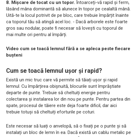
8. Mișcare de tocat cu un topor.
Întoarceți-vă rapid și ferm,
lăsând mâna dominantă să alunece în topor pe cealaltă mână.
Uită-te la locul potrivit de pe bloc, care trebuie împărțit înainte
ca toporul tău să atingă acel loc. - Dacă arborele este foarte
gros sau nodular, poate fi necesar să lovești cu toporul de
mai multe ori pentru al împărți.
Video cum se toacă lemnul fără a se apleca peste fiecare
bușteni
Cum se toacă lemnul ușor și rapid?
Există un mic truc care vă permite să tăiați ușor și rapid
lemnul. Cu împărțirea obișnuită, blocurile sunt împrăștiate
departe de punte. Trebuie să cheltuiți energie pentru
colectarea și instalarea lor din nou pe punte. Pentru partea din
spate, procesul de tăiere este deja foarte dificil, dar aici
trebuie totuși să cheltuiți eforturile pe coturi.
Este necesar să luați o anvelopă, să o fixați pe o punte și să
instalați un bloc de lemn în ea. Dacă există un cablu metalic pe