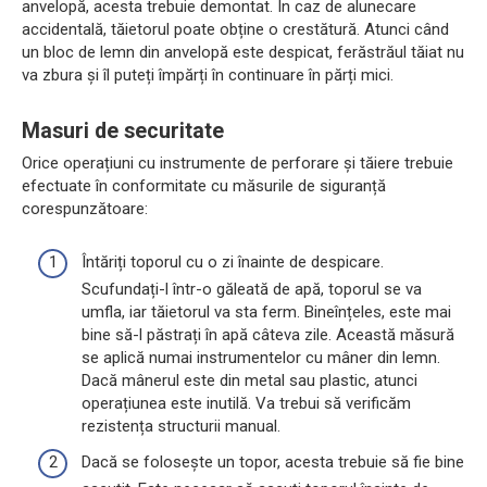
anvelopă, acesta trebuie demontat. În caz de alunecare
accidentală, tăietorul poate obține o crestătură. Atunci când
un bloc de lemn din anvelopă este despicat, ferăstrăul tăiat nu
va zbura și îl puteți împărți în continuare în părți mici.
Masuri de securitate
Orice operațiuni cu instrumente de perforare și tăiere trebuie
efectuate în conformitate cu măsurile de siguranță
corespunzătoare:
Întăriți toporul cu o zi înainte de despicare.
Scufundați-l într-o găleată de apă, toporul se va
umfla, iar tăietorul va sta ferm. Bineînțeles, este mai
bine să-l păstrați în apă câteva zile. Această măsură
se aplică numai instrumentelor cu mâner din lemn.
Dacă mânerul este din metal sau plastic, atunci
operațiunea este inutilă. Va trebui să verificăm
rezistența structurii manual.
Dacă se folosește un topor, acesta trebuie să fie bine