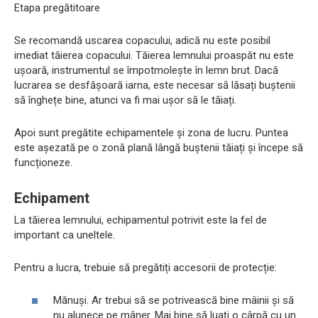
Etapa pregătitoare
Se recomandă uscarea copacului, adică nu este posibil
imediat tăierea copacului. Tăierea lemnului proaspăt nu este
ușoară, instrumentul se împotmolește în lemn brut. Dacă
lucrarea se desfășoară iarna, este necesar să lăsați buștenii
să înghețe bine, atunci va fi mai ușor să le tăiați.
Apoi sunt pregătite echipamentele și zona de lucru. Puntea
este așezată pe o zonă plană lângă buștenii tăiați și începe să
funcționeze.
Echipament
La tăierea lemnului, echipamentul potrivit este la fel de
important ca uneltele.
Pentru a lucra, trebuie să pregătiți accesorii de protecție:
Mănuși. Ar trebui să se potrivească bine mâinii și să
nu alunece pe mâner. Mai bine să luați o cârpă cu un