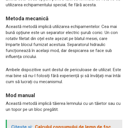
utilizarea echipamentului special, fie fără acesta.
Metoda mecanică
Această metodă implică utilizarea echipamentelor. Cea mai
bună opțiune este un separator electric șurub conic. Un con
rotativ filetat din oțel este așezat pe blatul mesei, care
împarte blocul furnizat acestuia. Separatorul hidraulic
funcționează în același mod, dar despicarea se face sub
influența cricului.
Ambele dispozitive sunt destul de periculoase de utilizat. Este
mai bine să nu-l folosiți fără experiență și să învățați mai întâi
cum să lucrați cu mecanismul.
Mod manual
Această metodă implică tăierea lemnului cu un tăietor sau cu
un topor pe un bloc pregătit.
Citește și:
Calculul consumului de lemn de foc