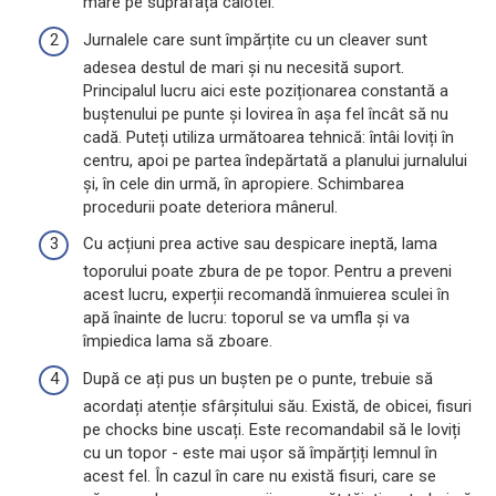
mare pe suprafața calotei.
Jurnalele care sunt împărțite cu un cleaver sunt
adesea destul de mari și nu necesită suport.
Principalul lucru aici este poziționarea constantă a
buștenului pe punte și lovirea în așa fel încât să nu
cadă. Puteți utiliza următoarea tehnică: întâi loviți în
centru, apoi pe partea îndepărtată a planului jurnalului
și, în cele din urmă, în apropiere. Schimbarea
procedurii poate deteriora mânerul.
Cu acțiuni prea active sau despicare ineptă, lama
toporului poate zbura de pe topor. Pentru a preveni
acest lucru, experții recomandă înmuierea sculei în
apă înainte de lucru: toporul se va umfla și va
împiedica lama să zboare.
După ce ați pus un bușten pe o punte, trebuie să
acordați atenție sfârșitului său. Există, de obicei, fisuri
pe chocks bine uscați. Este recomandabil să le loviți
cu un topor - este mai ușor să împărțiți lemnul în
acest fel. În cazul în care nu există fisuri, care se