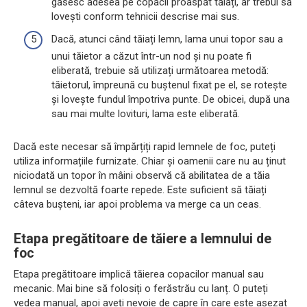
găsesc adesea pe copacii proaspăt tăiați, ar trebui să
lovești conform tehnicii descrise mai sus.
Dacă, atunci când tăiați lemn, lama unui topor sau a
unui tăietor a căzut într-un nod și nu poate fi
eliberată, trebuie să utilizați următoarea metodă:
tăietorul, împreună cu buștenul fixat pe el, se rotește
și lovește fundul împotriva punte. De obicei, după una
sau mai multe lovituri, lama este eliberată.
Dacă este necesar să împărțiți rapid lemnele de foc, puteți
utiliza informațiile furnizate. Chiar și oamenii care nu au ținut
niciodată un topor în mâini observă că abilitatea de a tăia
lemnul se dezvoltă foarte repede. Este suficient să tăiați
câteva bușteni, iar apoi problema va merge ca un ceas.
Etapa pregătitoare de tăiere a lemnului de
foc
Etapa pregătitoare implică tăierea copacilor manual sau
mecanic. Mai bine să folosiți o ferăstrău cu lanț. O puteți
vedea manual, apoi aveți nevoie de capre în care este așezat