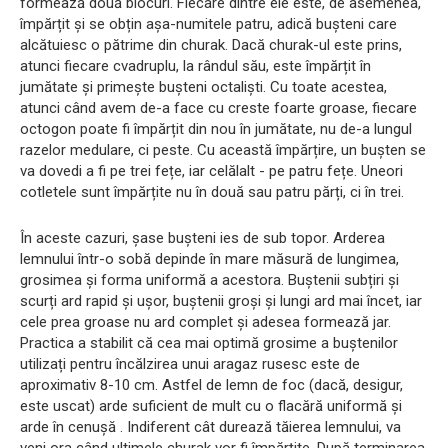
formează două blocuri. Fiecare dintre ele este, de asemenea,
împărțit și se obțin așa-numitele patru, adică bușteni care
alcătuiesc o pătrime din churak. Dacă churak-ul este prins,
atunci fiecare cvadruplu, la rândul său, este împărțit în
jumătate și primește bușteni octaliști. Cu toate acestea,
atunci când avem de-a face cu creste foarte groase, fiecare
octogon poate fi împărțit din nou în jumătate, nu de-a lungul
razelor medulare, ci peste. Cu această împărțire, un bușten se
va dovedi a fi pe trei fețe, iar celălalt - pe patru fețe. Uneori
cotletele sunt împărțite nu în două sau patru părți, ci în trei.
În aceste cazuri, șase bușteni ies de sub topor. Arderea
lemnului într-o sobă depinde în mare măsură de lungimea,
grosimea și forma uniformă a acestora. Buștenii subțiri și
scurți ard rapid și ușor, buștenii groși și lungi ard mai încet, iar
cele prea groase nu ard complet și adesea formează jar.
Practica a stabilit că cea mai optimă grosime a buștenilor
utilizați pentru încălzirea unui aragaz rusesc este de
aproximativ 8-10 cm. Astfel de lemn de foc (dacă, desigur,
este uscat) arde suficient de mult cu o flacără uniformă și
arde în cenușă . Indiferent cât durează tăierea lemnului, va