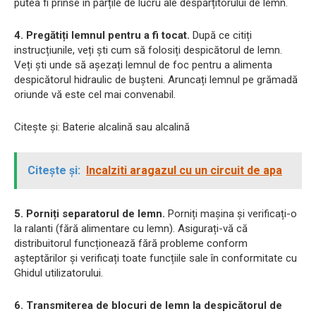
putea fi prinse în părțile de lucru ale despărțitorului de lemn.
4. Pregătiți lemnul pentru a fi tocat.
După ce citiți
instrucțiunile, veți ști cum să folosiți despicătorul de lemn.
Veți ști unde să așezați lemnul de foc pentru a alimenta
despicătorul hidraulic de bușteni. Aruncați lemnul pe grămadă
oriunde vă este cel mai convenabil.
Citește și: Baterie alcalină sau alcalină
Citește și:
Incalziti aragazul cu un circuit de apa
5. Porniți separatorul de lemn.
Porniți mașina și verificați-o
la ralanti (fără alimentare cu lemn). Asigurați-vă că
distribuitorul funcționează fără probleme conform
așteptărilor și verificați toate funcțiile sale în conformitate cu
Ghidul utilizatorului.
6. Transmiterea de blocuri de lemn la despicătorul de