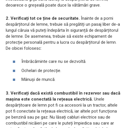
deoarece o greșeală poate duce la vătămări grave.
2. Verificați tot ce ține de securitate.
Înainte de a porni
despărțitorul de lemne, trebuie să pregătiți un pasaj liber de-a
lungul căruia vă puteți îndepărta în siguranță de despărțitorul
de lemne. De asemenea, trebuie să existe echipament de
protecție personală pentru a lucra cu despărțitorul de lemn.
De obicei folosesc:
Îmbrăcăminte care nu se dezvoltă.
Ochelari de protecție.
Mânuși de muncă.
3. Verificați dacă există combustibil în rezervor sau dacă
mașina este conectată la rețeaua electrică.
Unele
despărțitoare de lemn pot fi ca accesorii la un tractor, altele
pot fi conectate la rețeaua electrică, iar altele pot funcționa
pe benzină sau pe gaz. Nu lăsați cabluri electrice sau de
combustibil nicăieri pe care le puteți împiedica sau care ar