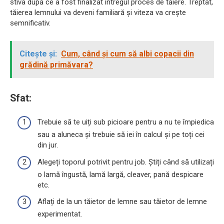
stiva după ce a fost finalizat întregul proces de tăiere. Treptat,
tăierea lemnului va deveni familiară și viteza va crește
semnificativ.
Citește și:
Cum, când și cum să albi copacii din
grădină primăvara?
Sfat:
Trebuie să te uiți sub picioare pentru a nu te împiedica
sau a aluneca și trebuie să iei în calcul și pe toți cei
din jur.
Alegeți toporul potrivit pentru job. Știți când să utilizați
o lamă îngustă, lamă largă, cleaver, pană despicare
etc.
Aflați de la un tăietor de lemne sau tăietor de lemne
experimentat.