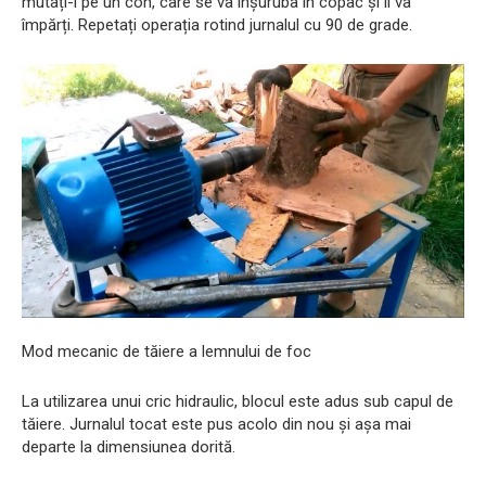
mutați-l pe un con, care se va înșuruba în copac și îl va
împărți. Repetați operația rotind jurnalul cu 90 de grade.
Mod mecanic de tăiere a lemnului de foc
La utilizarea unui cric hidraulic, blocul este adus sub capul de
tăiere. Jurnalul tocat este pus acolo din nou și așa mai
departe la dimensiunea dorită.