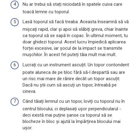
Nu ar trebui să stați niciodată în spatele cuiva care
toacă lemne cu toporul.
Lasă toporul să facă treaba. Aceasta înseamnă să vă
mișcați rapid, clar și apoi să slăbiți greva, chiar înainte
ca toporul să se sapă în copac. În ultimul moment, tu
doar ghidezi toporul. Acest lucru împiedică aplicarea
forței excesive, iar șocul de la impact se transmite
mușchilor. În acest fel puteți tăia mult mai mult.
Lucrați cu un instrument ascuțit. Un topor contondent
poate aluneca de pe bloc fără să-l despartă sau are
un risc mai mare de rănire decât un topor ascuțit.
Dacă nu știi cum să ascuți un topor, întreabă pe
cineva.
Când tăiați lemnul cu un topor, loviți cu toporul nu în
centrul blocului, ci deplasați ușor perpendicularul -
deci există mai puține șanse ca toporul să se
blocheze în bloc și ajută la împărțirea blocului mai
ușor.