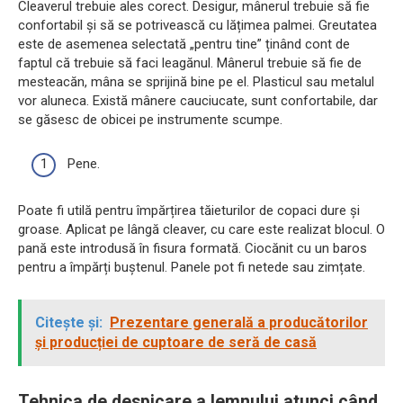
Cleaverul trebuie ales corect. Desigur, mânerul trebuie să fie
confortabil și să se potrivească cu lățimea palmei. Greutatea
este de asemenea selectată „pentru tine” ținând cont de
faptul că trebuie să faci leagănul. Mânerul trebuie să fie de
mesteacăn, mâna se sprijină bine pe el. Plasticul sau metalul
vor aluneca. Există mânere cauciucate, sunt confortabile, dar
se găsesc de obicei pe instrumente scumpe.
Pene.
Poate fi utilă pentru împărțirea tăieturilor de copaci dure și
groase. Aplicat pe lângă cleaver, cu care este realizat blocul. O
pană este introdusă în fisura formată. Ciocănit cu un baros
pentru a împărți buștenul. Panele pot fi netede sau zimțate.
Citește și:
Prezentare generală a producătorilor
și producției de cuptoare de seră de casă
Tehnica de despicare a lemnului atunci când