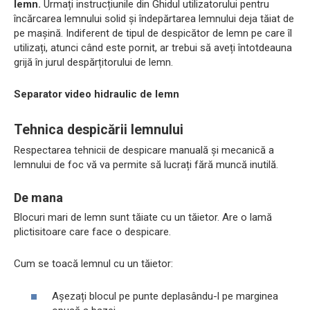
lemn.
Urmați instrucțiunile din Ghidul utilizatorului pentru
încărcarea lemnului solid și îndepărtarea lemnului deja tăiat de
pe mașină. Indiferent de tipul de despicător de lemn pe care îl
utilizați, atunci când este pornit, ar trebui să aveți întotdeauna
grijă în jurul despărțitorului de lemn.
Separator video hidraulic de lemn
Tehnica despicării lemnului
Respectarea tehnicii de despicare manuală și mecanică a
lemnului de foc vă va permite să lucrați fără muncă inutilă.
De mana
Blocuri mari de lemn sunt tăiate cu un tăietor. Are o lamă
plictisitoare care face o despicare.
Cum se toacă lemnul cu un tăietor:
Așezați blocul pe punte deplasându-l pe marginea