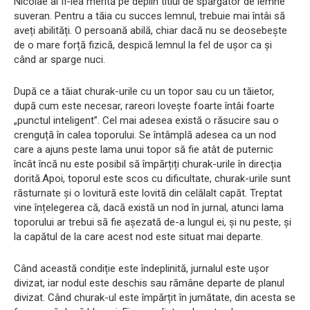
Nicolae al II-lea merită pe deplin titlul de spărgător de lemne
suveran. Pentru a tăia cu succes lemnul, trebuie mai întâi să
aveți abilități. O persoană abilă, chiar dacă nu se deosebește
de o mare forță fizică, despică lemnul la fel de ușor ca și
când ar sparge nuci.
După ce a tăiat churak-urile cu un topor sau cu un tăietor,
după cum este necesar, rareori lovește foarte întâi foarte
„punctul inteligent”. Cel mai adesea există o răsucire sau o
crenguță în calea toporului. Se întâmplă adesea ca un nod
care a ajuns peste lama unui topor să fie atât de puternic
încât încă nu este posibil să împărțiți churak-urile în direcția
dorită.Apoi, toporul este scos cu dificultate, churak-urile sunt
răsturnate și o lovitură este lovită din celălalt capăt. Treptat
vine înțelegerea că, dacă există un nod în jurnal, atunci lama
toporului ar trebui să fie așezată de-a lungul ei, și nu peste, și
la capătul de la care acest nod este situat mai departe.
Când această condiție este îndeplinită, jurnalul este ușor
divizat, iar nodul este deschis sau rămâne departe de planul
divizat. Când churak-ul este împărțit în jumătate, din acesta se