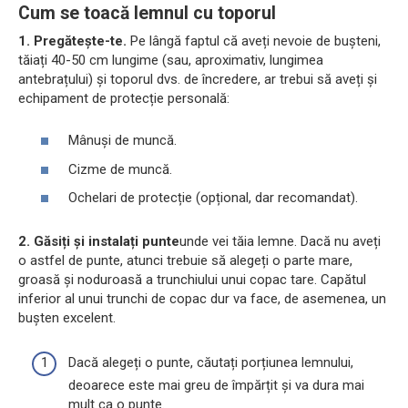
Cum se toacă lemnul cu toporul
1. Pregătește-te.
Pe lângă faptul că aveți nevoie de bușteni,
tăiați 40-50 cm lungime (sau, aproximativ, lungimea
antebrațului) și toporul dvs. de încredere, ar trebui să aveți și
echipament de protecție personală:
Mânuși de muncă.
Cizme de muncă.
Ochelari de protecție (opțional, dar recomandat).
2. Găsiți și instalați punte
unde vei tăia lemne. Dacă nu aveți
o astfel de punte, atunci trebuie să alegeți o parte mare,
groasă și noduroasă a trunchiului unui copac tare. Capătul
inferior al unui trunchi de copac dur va face, de asemenea, un
bușten excelent.
Dacă alegeți o punte, căutați porțiunea lemnului,
deoarece este mai greu de împărțit și va dura mai
mult ca o punte.