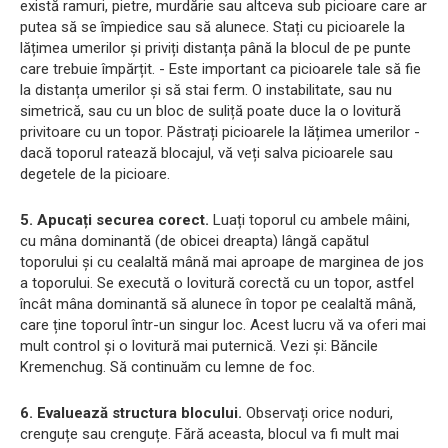
există ramuri, pietre, murdărie sau altceva sub picioare care ar
putea să se împiedice sau să alunece. Stați cu picioarele la
lățimea umerilor și priviți distanța până la blocul de pe punte
care trebuie împărțit. - Este important ca picioarele tale să fie
la distanța umerilor și să stai ferm. O instabilitate, sau nu
simetrică, sau cu un bloc de suliță poate duce la o lovitură
privitoare cu un topor. Păstrați picioarele la lățimea umerilor -
dacă toporul ratează blocajul, vă veți salva picioarele sau
degetele de la picioare.
5. Apucați securea corect.
Luați toporul cu ambele mâini,
cu mâna dominantă (de obicei dreapta) lângă capătul
toporului și cu cealaltă mână mai aproape de marginea de jos
a toporului. Se execută o lovitură corectă cu un topor, astfel
încât mâna dominantă să alunece în topor pe cealaltă mână,
care ține toporul într-un singur loc. Acest lucru vă va oferi mai
mult control și o lovitură mai puternică. Vezi și: Băncile
Kremenchug. Să continuăm cu lemne de foc.
6. Evaluează structura blocului.
Observați orice noduri,
crenguțe sau crenguțe. Fără aceasta, blocul va fi mult mai