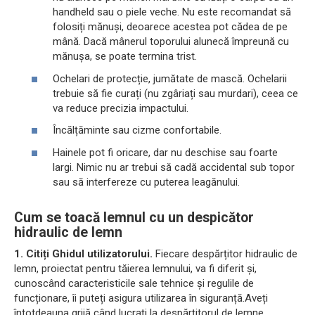
handheld sau o piele veche. Nu este recomandat să
folosiți mănuși, deoarece acestea pot cădea de pe
mână. Dacă mânerul toporului alunecă împreună cu
mănușa, se poate termina trist.
Ochelari de protecție, jumătate de mască. Ochelarii
trebuie să fie curați (nu zgâriați sau murdari), ceea ce
va reduce precizia impactului.
Încălțăminte sau cizme confortabile.
Hainele pot fi oricare, dar nu deschise sau foarte
largi. Nimic nu ar trebui să cadă accidental sub topor
sau să interfereze cu puterea leagănului.
Cum se toacă lemnul cu un despicător
hidraulic de lemn
1. Citiți Ghidul utilizatorului.
Fiecare despărțitor hidraulic de
lemn, proiectat pentru tăierea lemnului, va fi diferit și,
cunoscând caracteristicile sale tehnice și regulile de
funcționare, îi puteți asigura utilizarea în siguranță.Aveți
întotdeauna grijă când lucrați la despărțitorul de lemne,