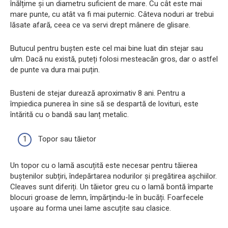
înălțime și un diametru suficient de mare. Cu cât este mai
mare punte, cu atât va fi mai puternic. Câteva noduri ar trebui
lăsate afară, ceea ce va servi drept mânere de glisare.
Butucul pentru bușten este cel mai bine luat din stejar sau
ulm. Dacă nu există, puteți folosi mesteacăn gros, dar o astfel
de punte va dura mai puțin.
Busteni de stejar durează aproximativ 8 ani. Pentru a
împiedica punerea în sine să se despartă de lovituri, este
întărită cu o bandă sau lanț metalic.
Topor sau tăietor
Un topor cu o lamă ascuțită este necesar pentru tăierea
buștenilor subțiri, îndepărtarea nodurilor și pregătirea așchiilor.
Cleaves sunt diferiți. Un tăietor greu cu o lamă bontă împarte
blocuri groase de lemn, împărțindu-le în bucăți. Foarfecele
ușoare au forma unei lame ascuțite sau clasice.