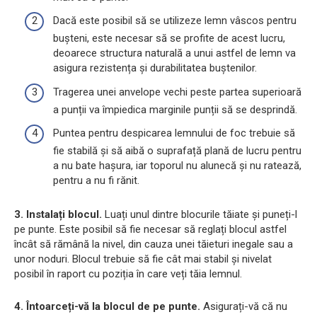
Dacă este posibil să se utilizeze lemn vâscos pentru
bușteni, este necesar să se profite de acest lucru,
deoarece structura naturală a unui astfel de lemn va
asigura rezistența și durabilitatea buștenilor.
Tragerea unei anvelope vechi peste partea superioară
a punții va împiedica marginile punții să se desprindă.
Puntea pentru despicarea lemnului de foc trebuie să
fie stabilă și să aibă o suprafață plană de lucru pentru
a nu bate hașura, iar toporul nu alunecă și nu ratează,
pentru a nu fi rănit.
3. Instalați blocul.
Luați unul dintre blocurile tăiate și puneți-l
pe punte. Este posibil să fie necesar să reglați blocul astfel
încât să rămână la nivel, din cauza unei tăieturi inegale sau a
unor noduri. Blocul trebuie să fie cât mai stabil și nivelat
posibil în raport cu poziția în care veți tăia lemnul.
4. Întoarceți-vă la blocul de pe punte.
Asigurați-vă că nu