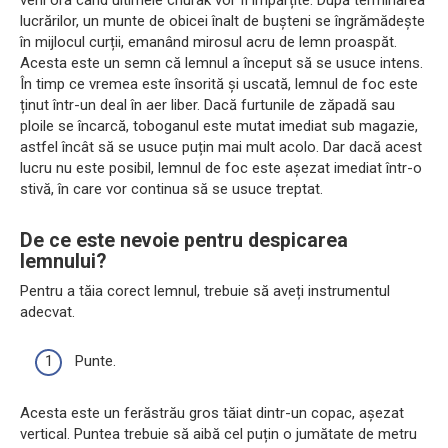
veni ora când ultimele churak vor fi împărțite. După terminarea
lucrărilor, un munte de obicei înalt de bușteni se îngrămădește
în mijlocul curții, emanând mirosul acru de lemn proaspăt.
Acesta este un semn că lemnul a început să se usuce intens.
În timp ce vremea este însorită și uscată, lemnul de foc este
ținut într-un deal în aer liber. Dacă furtunile de zăpadă sau
ploile se încarcă, toboganul este mutat imediat sub magazie,
astfel încât să se usuce puțin mai mult acolo. Dar dacă acest
lucru nu este posibil, lemnul de foc este așezat imediat într-o
stivă, în care vor continua să se usuce treptat.
De ce este nevoie pentru despicarea
lemnului?
Pentru a tăia corect lemnul, trebuie să aveți instrumentul
adecvat.
Punte.
Acesta este un ferăstrău gros tăiat dintr-un copac, așezat
vertical. Puntea trebuie să aibă cel puțin o jumătate de metru