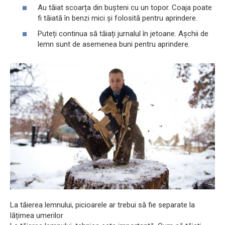
Au tăiat scoarța din bușteni cu un topor. Coaja poate
fi tăiată în benzi mici și folosită pentru aprindere.
Puteți continua să tăiați jurnalul în jetoane. Așchii de
lemn sunt de asemenea buni pentru aprindere.
La tăierea lemnului, picioarele ar trebui să fie separate la
lățimea umerilor