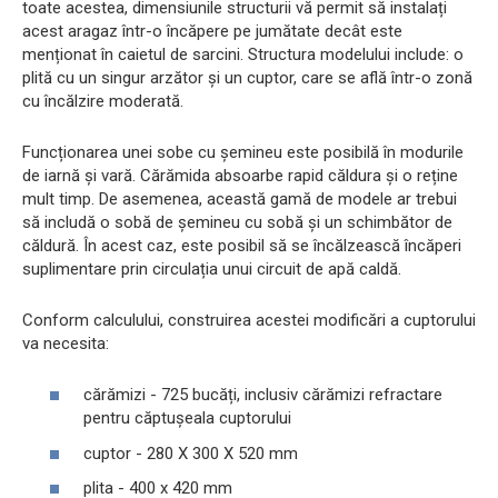
toate acestea, dimensiunile structurii vă permit să instalați
acest aragaz într-o încăpere pe jumătate decât este
menționat în caietul de sarcini. Structura modelului include: o
plită cu un singur arzător și un cuptor, care se află într-o zonă
cu încălzire moderată.
Funcționarea unei sobe cu șemineu este posibilă în modurile
de iarnă și vară. Cărămida absoarbe rapid căldura și o reține
mult timp. De asemenea, această gamă de modele ar trebui
să includă o sobă de șemineu cu sobă și un schimbător de
căldură. În acest caz, este posibil să se încălzească încăperi
suplimentare prin circulația unui circuit de apă caldă.
Conform calculului, construirea acestei modificări a cuptorului
va necesita:
cărămizi - 725 bucăți, inclusiv cărămizi refractare
pentru căptușeala cuptorului
cuptor - 280 X 300 X 520 mm
plita - 400 x 420 mm