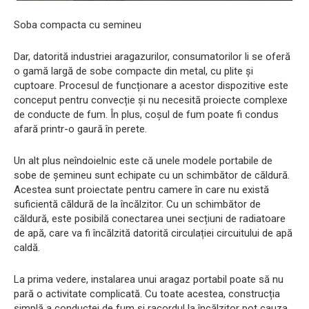
Soba compacta cu semineu
Dar, datorită industriei aragazurilor, consumatorilor li se oferă
o gamă largă de sobe compacte din metal, cu plite și
cuptoare. Procesul de funcționare a acestor dispozitive este
conceput pentru convecție și nu necesită proiecte complexe
de conducte de fum. În plus, coșul de fum poate fi condus
afară printr-o gaură în perete.
Un alt plus neîndoielnic este că unele modele portabile de
sobe de șemineu sunt echipate cu un schimbător de căldură.
Acestea sunt proiectate pentru camere în care nu există
suficientă căldură de la încălzitor. Cu un schimbător de
căldură, este posibilă conectarea unei secțiuni de radiatoare
de apă, care va fi încălzită datorită circulației circuitului de apă
caldă.
La prima vedere, instalarea unui aragaz portabil poate să nu
pară o activitate complicată. Cu toate acestea, construcția
simplă a conductei de fum și racordul la încălzitor pot cauza