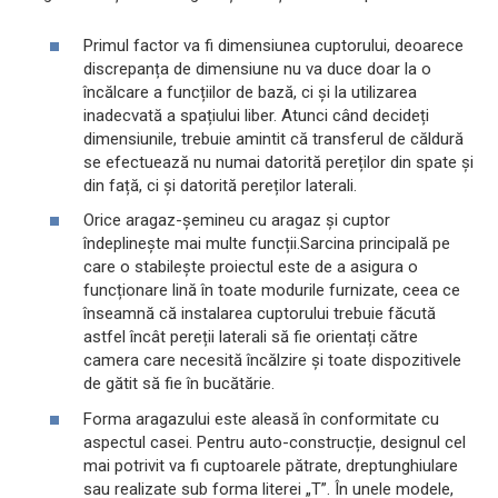
Primul factor va fi dimensiunea cuptorului, deoarece
discrepanța de dimensiune nu va duce doar la o
încălcare a funcțiilor de bază, ci și la utilizarea
inadecvată a spațiului liber. Atunci când decideți
dimensiunile, trebuie amintit că transferul de căldură
se efectuează nu numai datorită pereților din spate și
din față, ci și datorită pereților laterali.
Orice aragaz-șemineu cu aragaz și cuptor
îndeplinește mai multe funcții.Sarcina principală pe
care o stabilește proiectul este de a asigura o
funcționare lină în toate modurile furnizate, ceea ce
înseamnă că instalarea cuptorului trebuie făcută
astfel încât pereții laterali să fie orientați către
camera care necesită încălzire și toate dispozitivele
de gătit să fie în bucătărie.
Forma aragazului este aleasă în conformitate cu
aspectul casei. Pentru auto-construcție, designul cel
mai potrivit va fi cuptoarele pătrate, dreptunghiulare
sau realizate sub forma literei „T”. În unele modele,