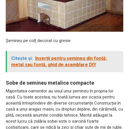
Șemineu pe colț decorat cu gresie
Citește și:
Inserții pentru șemineu din fontă:
metal sau fontă, ghid de asamblare DIY
Sobe de semineu metalice compacte
Majoritatea oamenilor au visul unui șemineu în propria lor
casă. Cu toate acestea, nu toată lumea are ocazia pentru
această întreprindere din diverse circumstanțe.Construcția în
casă a unui aragaz masiv, cu drepturi depline, din cărămidă, cu
plită, necesită anumite condiții tehnice. Merită adăugat la
acest lucru că zidăria sobei este o sarcină foarte
costisitoare, care se ridică la zeci și chiar sute de mii de ruble.