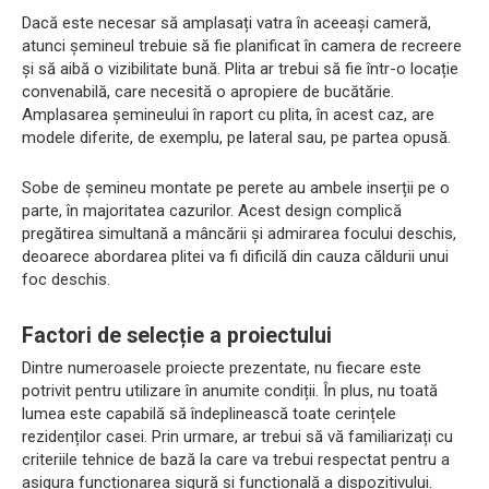
Dacă este necesar să amplasați vatra în aceeași cameră,
atunci șemineul trebuie să fie planificat în camera de recreere
și să aibă o vizibilitate bună. Plita ar trebui să fie într-o locație
convenabilă, care necesită o apropiere de bucătărie.
Amplasarea șemineului în raport cu plita, în acest caz, are
modele diferite, de exemplu, pe lateral sau, pe partea opusă.
Sobe de șemineu montate pe perete au ambele inserții pe o
parte, în majoritatea cazurilor. Acest design complică
pregătirea simultană a mâncării și admirarea focului deschis,
deoarece abordarea plitei va fi dificilă din cauza căldurii unui
foc deschis.
Factori de selecție a proiectului
Dintre numeroasele proiecte prezentate, nu fiecare este
potrivit pentru utilizare în anumite condiții. În plus, nu toată
lumea este capabilă să îndeplinească toate cerințele
rezidenților casei. Prin urmare, ar trebui să vă familiarizați cu
criteriile tehnice de bază la care va trebui respectat pentru a
asigura funcționarea sigură și funcțională a dispozitivului.