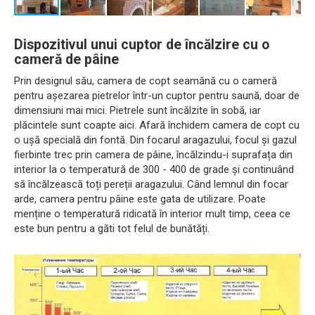
Dispozitivul unui cuptor de încălzire cu o
cameră de pâine
Prin designul său, camera de copt seamănă cu o cameră
pentru așezarea pietrelor într-un cuptor pentru saună, doar de
dimensiuni mai mici. Pietrele sunt încălzite în sobă, iar
plăcintele sunt coapte aici. Afară închidem camera de copt cu
o ușă specială din fontă. Din focarul aragazului, focul și gazul
fierbinte trec prin camera de pâine, încălzindu-i suprafața din
interior la o temperatură de 300 - 400 de grade și continuând
să încălzească toți pereții aragazului. Când lemnul din focar
arde, camera pentru pâine este gata de utilizare. Poate
menține o temperatură ridicată în interior mult timp, ceea ce
este bun pentru a găti tot felul de bunătăți.