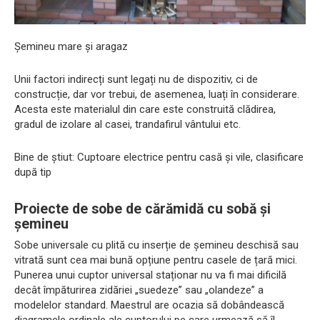
Șemineu mare și aragaz
Unii factori indirecți sunt legați nu de dispozitiv, ci de
construcție, dar vor trebui, de asemenea, luați în considerare.
Acesta este materialul din care este construită clădirea,
gradul de izolare al casei, trandafirul vântului etc.
Bine de știut: Cuptoare electrice pentru casă și vile, clasificare
după tip
Proiecte de sobe de cărămidă cu sobă și
șemineu
Sobe universale cu plită cu inserție de șemineu deschisă sau
vitrată sunt cea mai bună opțiune pentru casele de țară mici.
Punerea unui cuptor universal staționar nu va fi mai dificilă
decât împăturirea zidăriei „suedeze” sau „olandeze” a
modelelor standard. Maestrul are ocazia să dobândească