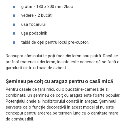
grătar - 180 x 300 mm 2buc
vedere - 2 bucăți
usa focarului
ușa podzolnik
tablă de oțel pentru locul pre-cuptor.
Deasupra căminului te poți face din lemn sau piatră. Dacă se
preferă materialul din lemn, înainte este necesar să se facă o
garnitură dintr-o foaie de azbest.
Șemineu pe colț cu aragaz pentru o casă mică
Pentru casele de țară mici, cu o bucătărie-cameră de zi
combinată, un șemineu de colț cu aragaz este foarte popular.
Potențialul cheie al încălzitorului constă în aragaz. Șemineul
servește ca o funcție decorativă în acest model și nu este
conceput pentru arderea pe termen lung cu o cantitate mare
de combustibil.