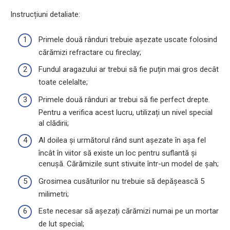
Instrucțiuni detaliate:
Primele două rânduri trebuie așezate uscate folosind
cărămizi refractare cu fireclay;
Fundul aragazului ar trebui să fie puțin mai gros decât
toate celelalte;
Primele două rânduri ar trebui să fie perfect drepte.
Pentru a verifica acest lucru, utilizați un nivel special
al clădirii;
Al doilea și următorul rând sunt așezate în așa fel
încât în ​​viitor să existe un loc pentru suflantă și
cenușă. Cărămizile sunt stivuite într-un model de șah;
Grosimea cusăturilor nu trebuie să depășească 5
milimetri;
Este necesar să așezați cărămizi numai pe un mortar
de lut special;