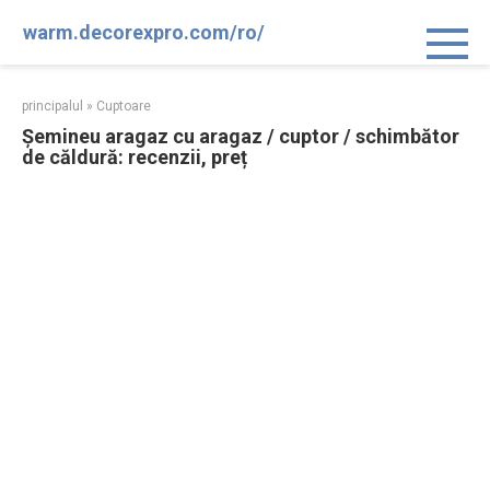
Sari
warm.decorexpro.com/ro/
la
conținut
principalul
»
Cuptoare
Șemineu aragaz cu aragaz / cuptor / schimbător
de căldură: recenzii, preț