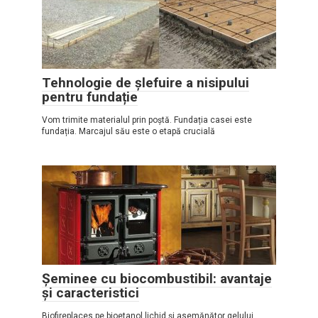
Tehnologie de șlefuire a nisipului
pentru fundație
Vom trimite materialul prin poștă. Fundația casei este
fundația. Marcajul său este o etapă crucială
Șeminee cu biocombustibil: avantaje
și caracteristici
Biofireplaces pe bioetanol lichid și asemănător gelului