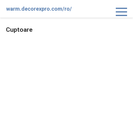
Sari
warm.decorexpro.com/ro/
la
conținut
Cuptoare