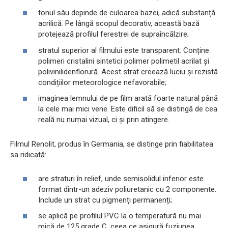
tonul său depinde de culoarea bazei, adică substanță
acrilică. Pe lângă scopul decorativ, această bază
protejează profilul ferestrei de supraîncălzire;
stratul superior al filmului este transparent. Conține
polimeri cristalini sintetici polimer polimetil acrilat și
polivinilidenflorură. Acest strat creează luciu și rezistă
condițiilor meteorologice nefavorabile;
imaginea lemnului de pe film arată foarte natural până
la cele mai mici vene. Este dificil să se distingă de cea
reală nu numai vizual, ci și prin atingere.
Filmul Renolit, produs în Germania, se distinge prin fiabilitatea
sa ridicată:
are straturi în relief, unde semisolidul inferior este
format dintr-un adeziv poliuretanic cu 2 componente.
Include un strat cu pigmenți permanenți;
se aplică pe profilul PVC la o temperatură nu mai
mică de 125 grade C, ceea ce asigură fuziunea