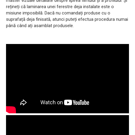
master vizuale detaliate despre lipirea filmului și a profilului. Și
rețineți că laminarea unei ferestre deja instalate este o
misiune imposibilă. Dacă nu comandați produse cu o
suprafață deja finisată, atunci puteți efectua procedura numai
până când ați asamblat produsele.