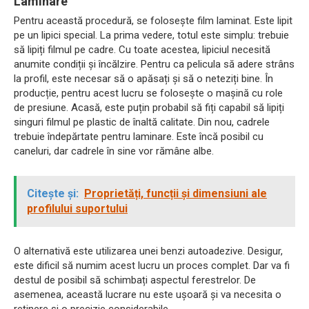
Laminare
Pentru această procedură, se folosește film laminat. Este lipit
pe un lipici special. La prima vedere, totul este simplu: trebuie
să lipiți filmul pe cadre. Cu toate acestea, lipiciul necesită
anumite condiții și încălzire. Pentru ca pelicula să adere strâns
la profil, este necesar să o apăsați și să o neteziți bine. În
producție, pentru acest lucru se folosește o mașină cu role
de presiune. Acasă, este puțin probabil să fiți capabil să lipiți
singuri filmul pe plastic de înaltă calitate. Din nou, cadrele
trebuie îndepărtate pentru laminare. Este încă posibil cu
caneluri, dar cadrele în sine vor rămâne albe.
Citește și:
Proprietăți, funcții și dimensiuni ale
profilului suportului
O alternativă este utilizarea unei benzi autoadezive. Desigur,
este dificil să numim acest lucru un proces complet. Dar va fi
destul de posibil să schimbați aspectul ferestrelor. De
asemenea, această lucrare nu este ușoară și va necesita o