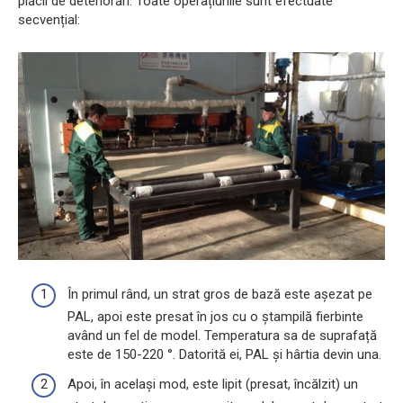
plăcii de deteriorări. Toate operațiunile sunt efectuate
secvențial:
În primul rând, un strat gros de bază este așezat pe
PAL, apoi este presat în jos cu o ștampilă fierbinte
având un fel de model. Temperatura sa de suprafață
este de 150-220 °. Datorită ei, PAL și hârtia devin una.
Apoi, în același mod, este lipit (presat, încălzit) un