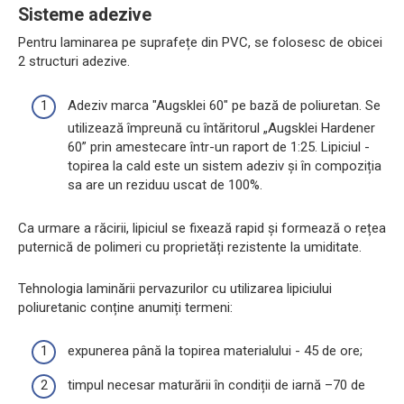
Sisteme adezive
Pentru laminarea pe suprafețe din PVC, se folosesc de obicei
2 structuri adezive.
Adeziv marca "Augsklei 60" pe bază de poliuretan. Se
utilizează împreună cu întăritorul „Augsklei Hardener
60” prin amestecare într-un raport de 1:25. Lipiciul -
topirea la cald este un sistem adeziv și în compoziția
sa are un reziduu uscat de 100%.
Ca urmare a răcirii, lipiciul se fixează rapid și formează o rețea
puternică de polimeri cu proprietăți rezistente la umiditate.
Tehnologia laminării pervazurilor cu utilizarea lipiciului
poliuretanic conține anumiți termeni:
expunerea până la topirea materialului - 45 de ore;
timpul necesar maturării în condiții de iarnă –70 de