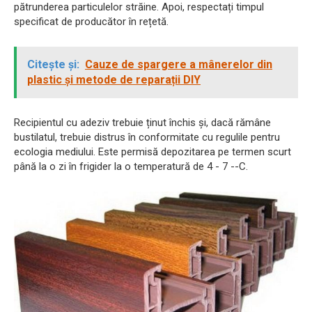
pătrunderea particulelor străine. Apoi, respectați timpul
specificat de producător în rețetă.
Citește și:
Cauze de spargere a mânerelor din
plastic și metode de reparații DIY
Recipientul cu adeziv trebuie ținut închis și, dacă rămâne
bustilatul, trebuie distrus în conformitate cu regulile pentru
ecologia mediului. Este permisă depozitarea pe termen scurt
până la o zi în frigider la o temperatură de 4 - 7 --С.