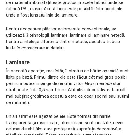
de material îmbunătățit este produs în acele fabrici unde se
fabrică PAL clasic. Acest lucru este posibil în întreprinderile
unde a fost lansată linia de laminare.
Pentru acoperirea plăcilor aglomerate convenționale, se
utilizează 3 tehnologii: laminare, laminare și laminare netedă.
Pentru a înțelege diferența dintre metode, acestea trebuie
luate în considerare în detaliu.
Laminare
În această operație, mai întâi, 2 straturi de hârtie specială sunt
lipite pe bază. Primul dintre ele este făcut cât mai gros posibil
pentru a putea împinge desenul în viitor. Grosimea acestui
strat poate fi de 0,5 sau 1 mm. Al doilea, decorativ, este mult
mai subțire: grosimea acestuia este de doar zecimi sau sutimi
de milimetru.
Un alt strat este așezat pe ele. Este format din hârtie
transparentă și rășini, care, atunci când sunt încălzite, devin
cel mai durabil film care protejează suprafața decorativă a