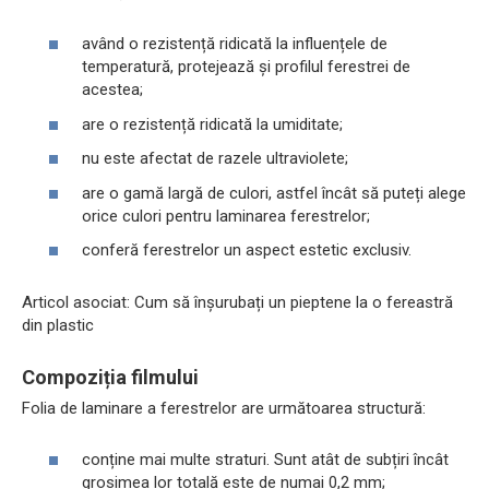
având o rezistență ridicată la influențele de
temperatură, protejează și profilul ferestrei de
acestea;
are o rezistență ridicată la umiditate;
nu este afectat de razele ultraviolete;
are o gamă largă de culori, astfel încât să puteți alege
orice culori pentru laminarea ferestrelor;
conferă ferestrelor un aspect estetic exclusiv.
Articol asociat: Cum să înșurubați un pieptene la o fereastră
din plastic
Compoziția filmului
Folia de laminare a ferestrelor are următoarea structură:
conține mai multe straturi. Sunt atât de subțiri încât
grosimea lor totală este de numai 0,2 mm;