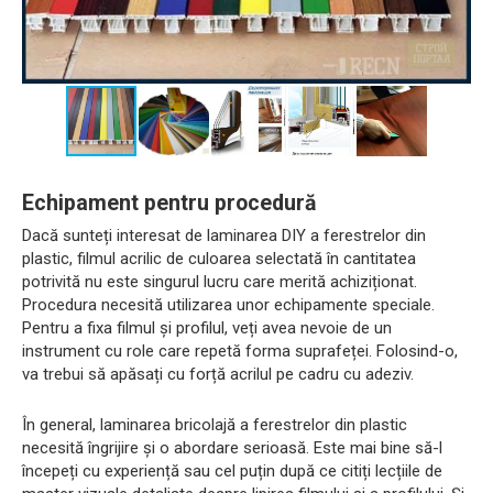
Echipament pentru procedură
Dacă sunteți interesat de laminarea DIY a ferestrelor din
plastic, filmul acrilic de culoarea selectată în cantitatea
potrivită nu este singurul lucru care merită achiziționat.
Procedura necesită utilizarea unor echipamente speciale.
Pentru a fixa filmul și profilul, veți avea nevoie de un
instrument cu role care repetă forma suprafeței. Folosind-o,
va trebui să apăsați cu forță acrilul pe cadru cu adeziv.
În general, laminarea bricolajă a ferestrelor din plastic
necesită îngrijire și o abordare serioasă. Este mai bine să-l
începeți cu experiență sau cel puțin după ce citiți lecțiile de