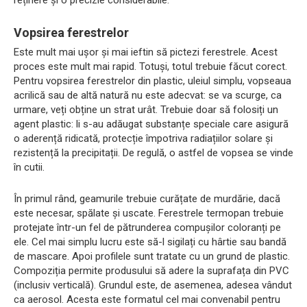
reținere și o precizie considerabile.
Vopsirea ferestrelor
Este mult mai ușor și mai ieftin să pictezi ferestrele. Acest
proces este mult mai rapid. Totuși, totul trebuie făcut corect.
Pentru vopsirea ferestrelor din plastic, uleiul simplu, vopseaua
acrilică sau de altă natură nu este adecvat: se va scurge, ca
urmare, veți obține un strat urât. Trebuie doar să folosiți un
agent plastic: li s-au adăugat substanțe speciale care asigură
o aderență ridicată, protecție împotriva radiațiilor solare și
rezistență la precipitații. De regulă, o astfel de vopsea se vinde
în cutii.
În primul rând, geamurile trebuie curățate de murdărie, dacă
este necesar, spălate și uscate. Ferestrele termopan trebuie
protejate într-un fel de pătrunderea compușilor coloranți pe
ele. Cel mai simplu lucru este să-l sigilați cu hârtie sau bandă
de mascare. Apoi profilele sunt tratate cu un grund de plastic.
Compoziția permite produsului să adere la suprafața din PVC
(inclusiv verticală). Grundul este, de asemenea, adesea vândut
ca aerosol. Acesta este formatul cel mai convenabil pentru