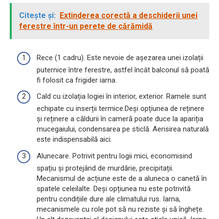
Citește și:
Extinderea corectă a deschiderii unei
ferestre într-un perete de cărămidă
Rece (1 cadru). Este nevoie de așezarea unei izolații
puternice între ferestre, astfel încât balconul să poată
fi folosit ca frigider iarna.
Cald cu izolația logiei în interior, exterior. Ramele sunt
echipate cu inserții termice.Deși opțiunea de reținere
și reținere a căldurii în cameră poate duce la apariția
mucegaiului, condensarea pe sticlă. Aerisirea naturală
este indispensabilă aici.
Alunecare. Potrivit pentru logii mici, economisind
spațiu și protejând de murdărie, precipitații.
Mecanismul de acțiune este de a aluneca o canetă în
spatele celeilalte. Deși opțiunea nu este potrivită
pentru condițiile dure ale climatului rus. Iarna,
mecanismele cu role pot să nu reziste și să înghețe.