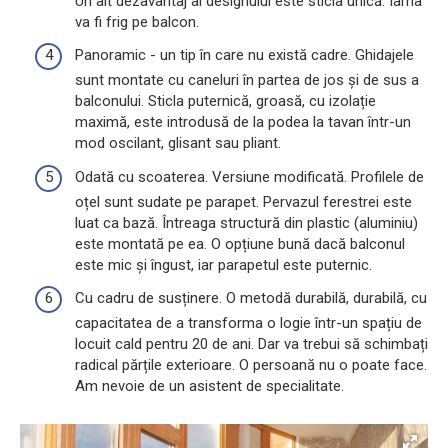
Un alt dezavantaj al designului este sticla unică. Iarna
va fi frig pe balcon.
Panoramic - un tip în care nu există cadre. Ghidajele
sunt montate cu caneluri în partea de jos și de sus a
balconului. Sticla puternică, groasă, cu izolație
maximă, este introdusă de la podea la tavan într-un
mod oscilant, glisant sau pliant.
Odată cu scoaterea. Versiune modificată. Profilele de
oțel sunt sudate pe parapet. Pervazul ferestrei este
luat ca bază. Întreaga structură din plastic (aluminiu)
este montată pe ea. O opțiune bună dacă balconul
este mic și îngust, iar parapetul este puternic.
Cu cadru de susținere. O metodă durabilă, durabilă, cu
capacitatea de a transforma o logie într-un spațiu de
locuit cald pentru 20 de ani. Dar va trebui să schimbați
radical părțile exterioare. O persoană nu o poate face.
Am nevoie de un asistent de specialitate.