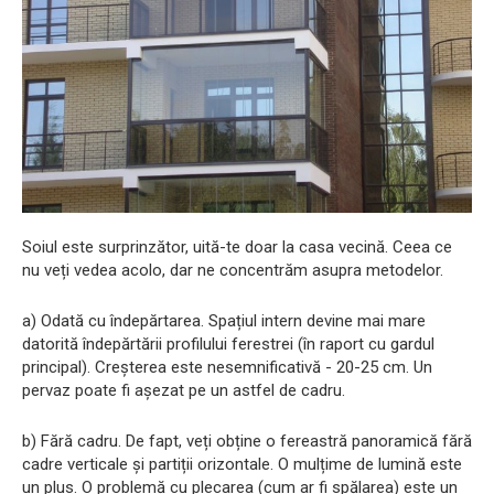
Soiul este surprinzător, uită-te doar la casa vecină. Ceea ce
nu veți vedea acolo, dar ne concentrăm asupra metodelor.
a) Odată cu îndepărtarea. Spațiul intern devine mai mare
datorită îndepărtării profilului ferestrei (în raport cu gardul
principal). Creșterea este nesemnificativă - 20-25 cm. Un
pervaz poate fi așezat pe un astfel de cadru.
b) Fără cadru. De fapt, veți obține o fereastră panoramică fără
cadre verticale și partiții orizontale. O mulțime de lumină este
un plus. O problemă cu plecarea (cum ar fi spălarea) este un