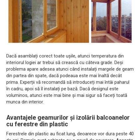
Dacă asamblați corect toate ușile, atunci temperatura din
interiorul logiei ar trebui să crească cu câteva grade. Deși
problema apare adesea atunci când instalați margele de geam
din partea din spate, dacă podeaua este mai înaltă decât
prima. Experții vă recomandă să introduceți mai întâi paharul
în cadru, apoi să îl instalați pe bază. Dacă designul este
voluminos, atunci este mai bine și mai sigur să faceți toată
munca din interior.
Avantajele geamurilor și izolării balcoanelor
cu ferestre din plastic
Ferestrele din plastic au ficat lung, deoarece vor dura peste 40