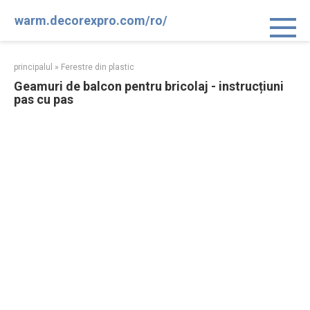
Sari
warm.decorexpro.com/ro/
la
conținut
principalul
»
Ferestre din plastic
Geamuri de balcon pentru bricolaj - instrucțiuni
pas cu pas