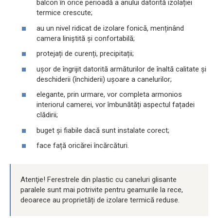
balcon în orice perioadă a anului datorită izolației
termice crescute;
au un nivel ridicat de izolare fonică, menținând
camera liniștită și confortabilă;
protejați de curenți, precipitații;
ușor de îngrijit datorită armăturilor de înaltă calitate și
deschiderii (închiderii) ușoare a canelurilor;
elegante, prin urmare, vor completa armonios
interiorul camerei, vor îmbunătăți aspectul fațadei
clădirii;
buget și fiabile dacă sunt instalate corect;
face față oricărei încărcături.
Atenţie! Ferestrele din plastic cu caneluri glisante
paralele sunt mai potrivite pentru geamurile la rece,
deoarece au proprietăți de izolare termică reduse.