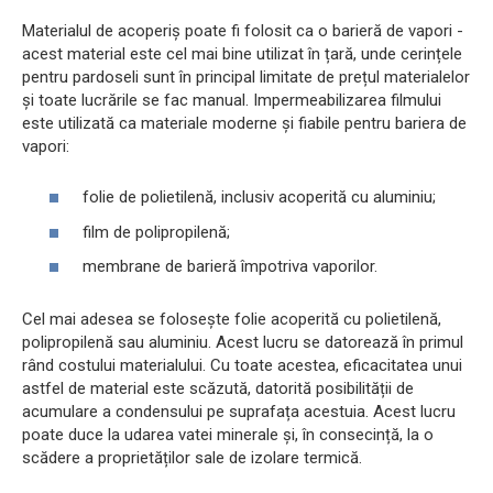
Materialul de acoperiș poate fi folosit ca o barieră de vapori -
acest material este cel mai bine utilizat în țară, unde cerințele
pentru pardoseli sunt în principal limitate de prețul materialelor
și toate lucrările se fac manual. Impermeabilizarea filmului
este utilizată ca materiale moderne și fiabile pentru bariera de
vapori:
folie de polietilenă, inclusiv acoperită cu aluminiu;
film de polipropilenă;
membrane de barieră împotriva vaporilor.
Cel mai adesea se folosește folie acoperită cu polietilenă,
polipropilenă sau aluminiu. Acest lucru se datorează în primul
rând costului materialului. Cu toate acestea, eficacitatea unui
astfel de material este scăzută, datorită posibilității de
acumulare a condensului pe suprafața acestuia. Acest lucru
poate duce la udarea vatei minerale și, în consecință, la o
scădere a proprietăților sale de izolare termică.