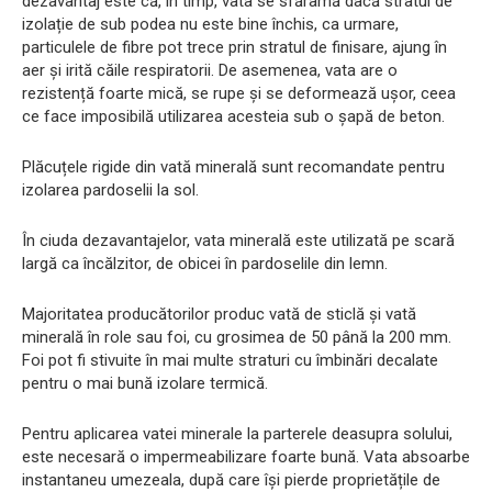
dezavantaj este că, în timp, vata se sfărâmă dacă stratul de
izolație de sub podea nu este bine închis, ca urmare,
particulele de fibre pot trece prin stratul de finisare, ajung în
aer și irită căile respiratorii. De asemenea, vata are o
rezistență foarte mică, se rupe și se deformează ușor, ceea
ce face imposibilă utilizarea acesteia sub o șapă de beton.
Plăcuțele rigide din vată minerală sunt recomandate pentru
izolarea pardoselii la sol.
În ciuda dezavantajelor, vata minerală este utilizată pe scară
largă ca încălzitor, de obicei în pardoselile din lemn.
Majoritatea producătorilor produc vată de sticlă și vată
minerală în role sau foi, cu grosimea de 50 până la 200 mm.
Foi pot fi stivuite în mai multe straturi cu îmbinări decalate
pentru o mai bună izolare termică.
Pentru aplicarea vatei minerale la parterele deasupra solului,
este necesară o impermeabilizare foarte bună. Vata absoarbe
instantaneu umezeala, după care își pierde proprietățile de