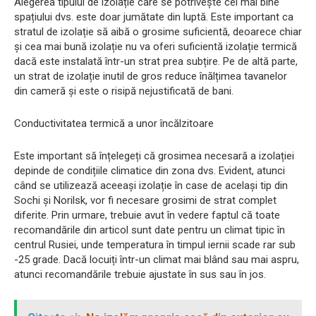
Alegerea tipului de izolație care se potrivește cel mai bine
spațiului dvs. este doar jumătate din luptă. Este important ca
stratul de izolație să aibă o grosime suficientă, deoarece chiar
și cea mai bună izolație nu va oferi suficientă izolație termică
dacă este instalată într-un strat prea subțire. Pe de altă parte,
un strat de izolație inutil de gros reduce înălțimea tavanelor
din cameră și este o risipă nejustificată de bani.
Conductivitatea termică a unor încălzitoare
Este important să înțelegeți că grosimea necesară a izolației
depinde de condițiile climatice din zona dvs. Evident, atunci
când se utilizează aceeași izolație în case de același tip din
Sochi și Norilsk, vor fi necesare grosimi de strat complet
diferite. Prin urmare, trebuie avut în vedere faptul că toate
recomandările din articol sunt date pentru un climat tipic în
centrul Rusiei, unde temperatura în timpul iernii scade rar sub
-25 grade. Dacă locuiți într-un climat mai blând sau mai aspru,
atunci recomandările trebuie ajustate în sus sau în jos.