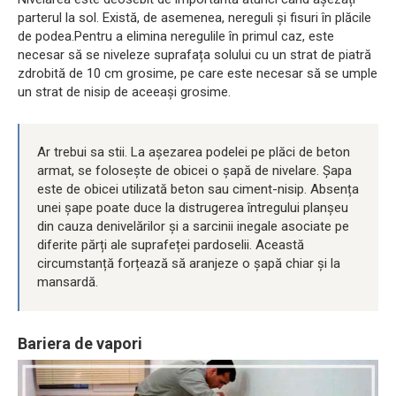
parterul la sol. Există, de asemenea, nereguli și fisuri în plăcile
de podea.Pentru a elimina neregulile în primul caz, este
necesar să se niveleze suprafața solului cu un strat de piatră
zdrobită de 10 cm grosime, pe care este necesar să se umple
un strat de nisip de aceeași grosime.
Ar trebui sa stii. La așezarea podelei pe plăci de beton
armat, se folosește de obicei o șapă de nivelare. Șapa
este de obicei utilizată beton sau ciment-nisip. Absența
unei șape poate duce la distrugerea întregului planșeu
din cauza denivelărilor și a sarcinii inegale asociate pe
diferite părți ale suprafeței pardoselii. Această
circumstanță forțează să aranjeze o șapă chiar și la
mansardă.
Bariera de vapori