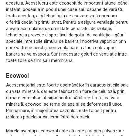
acestuia. Acest lucru este deosebit de important atunci când
instalați podeaua în podul unei case sau cabane de vară.Cu
toate acestea, aici tehnologia de așezare va fi oarecum
diferită decât în ​​primul strat. Pentru a asigura ventilația pentru
a evita acumularea de umiditate pe stratul de izolație,
tehnologia prevede dispozitivul de goluri de ventilație - găuri
speciale între foile filmului de barieră împotriva vaporilor, prin
care va trece aerul și umezeala care a ajuns sub vapori
bariera se va evapora. Sunt necesare goluri de ventilație între
toate foile de film sau membrană.
Ecowool
Acest material este foarte asemănător în caracteristicile sale
cu vata minerală, dar este fabricat din fibre de celuloză, prin
urmare este absolut sigur pentru sănătate. La fel ca vata
minerală, ecowool se teme de apă și se deformează ușor.
Prin urmare, în majoritatea cazurilor, este folosit pentru
izolarea podelelor din lemn între pardoseli.
Marele avantaj al ecowool este că este pus prin pulverizare