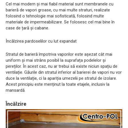
Cel mai modern și mai fiabil material sunt membranele cu
barieră de vapori groase, cu mai multe straturi, realizate
folosind o tehnologie mai sofisticată, folosind multe
materiale de impermeabilizare. Se folosesc cel mai bine în
case de țară și cabane.
Încălzirea pardoselilor cu lut expandat
Stratul de barieră împotriva vaporilor este așezat cât mai
uniform și mai strâns posibil la suprafața podelelor și
pereților. În acest caz, nu ar trebui să existe niciun spațiu de
ventilație. Găurile din stratul inferior al barierei de vapori nu vor
duce la ventilație, ci la apariția umezelii pe stratul de izolare.
Acest principiu este menținut la toate etajele, inclusiv la
mansardă.
Încălzire