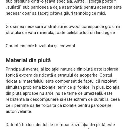
sub presiune dintr-o țeavă specială. Astfel, izolația poate fi
„suflată” sub pardoseala deja asamblată, pentru aceasta este
necesar doar să faceți câteva găuri tehnologice mici.
Grosimea necesară a stratului ecowool corespunde grosimii
stratului de vată minerală, toate celelalte lucruri fiind egale.
Caracteristicile bazaltului și ecowool
Material din plută
Principalul avantaj al izolației naturale din plută este izolarea
fonică extrem de ridicată a stratului de acoperire. Costul
ridicat al materialului este compensat de faptul că rezolvați
simultan problema izolației termice și fonice. În plus, izolația
din plută aproape nu arde, nu se teme de umezeală, este
rezistentă la descompunere și este extrem de durabilă, ceea
ce îi permite să fie folosită ca izolație pentru pardoselile
autonivelante.
Datorită texturii destul de frumoase, izolația din plută este