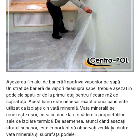
Așezarea filmului de barieră împotriva vaporilor pe șapă
Un strat de barieră de vapori deasupra șapei trebuie așezat în
podelele spațiilor de la primul etaj pentru fiecare m2 de
suprafață. Acest lucru este necesar exact atunci când este
utilizat ca izolație din vată minerală. Vata minerală se
umezește ușor, ceea ce duce la o scădere a proprietăților
sale de izolare termică. De asemenea, atunci când așezați
stratul superior, este important să observați ventilația dintre
vata minerală și suprafața podelei.