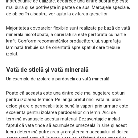
instrucțiunile de utilizare, deoarece una dintre suprafețe este
mai dură și se potrivește în partea de sus. Marcajele speciale,
de obicei în albastru, vor ajuta la evitarea greșelilor.
Majoritatea covoarelor flexibile sunt realizate pe bază de vată
minerală hidrofobată, a cărei latură este perforată cu hârtie
kraft. Conform recomandărilor producătorului, suprafața
laminată trebuie să fie orientată spre spațiul care trebuie
izolat.
Vată de sticlă și vată minerală
Un exemplu de izolare a pardoselii cu vată minerală
Poate că aceasta este una dintre cele mai bugetare opțiuni
pentru izolarea termică. Pe lângă prețul mic, vata nu arde
deloc și are o permeabilitate bună la vapori, prin urmare este
excelentă pentru izolarea pardoselilor din lemn. Aici se
termină avantajele acestui material. Dezavantajele includ
faptul că vata tinde să acumuleze umezeală în sine și acest
lucru determină putrezirea și creșterea mucegaiului, al doilea