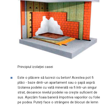
Principiul izolației casei
Este o plăcere să lucrezi cu beton! Acestea pot fi
plăci - baze dintr-un apartament sau o șapă aspră.
Izolarea podelei cu vată minerală va fi într-un singur
strat, deoarece nivelul podelei va crește suficient de
sus. Așezăm foaia barieră împotriva vaporilor cu folie
pe podea. Puteți face o strângere de blocuri de lemn