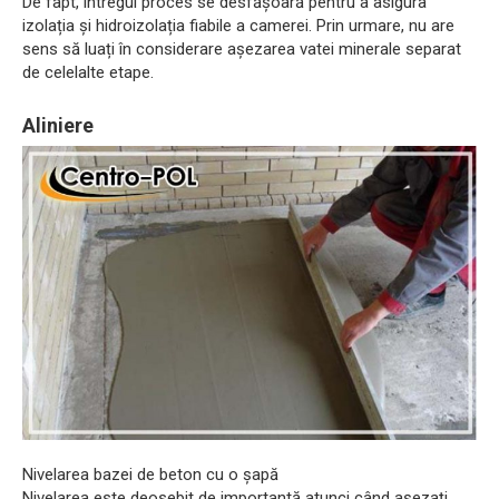
De fapt, întregul proces se desfășoară pentru a asigura
izolația și hidroizolația fiabile a camerei. Prin urmare, nu are
sens să luați în considerare așezarea vatei minerale separat
de celelalte etape.
Aliniere
Nivelarea bazei de beton cu o șapă
Nivelarea este deosebit de importantă atunci când așezați