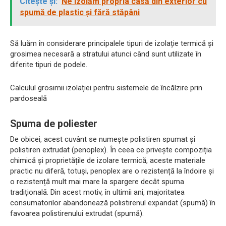
Citește și:
Ne izolăm propria casă din exterior cu
spumă de plastic și fără stăpâni
Să luăm în considerare principalele tipuri de izolație termică și
grosimea necesară a stratului atunci când sunt utilizate în
diferite tipuri de podele.
Calculul grosimii izolației pentru sistemele de încălzire prin
pardoseală
Spuma de poliester
De obicei, acest cuvânt se numește polistiren spumat și
polistiren extrudat (penoplex). În ceea ce privește compoziția
chimică și proprietățile de izolare termică, aceste materiale
practic nu diferă, totuși, penoplex are o rezistență la îndoire și
o rezistență mult mai mare la spargere decât spuma
tradițională. Din acest motiv, în ultimii ani, majoritatea
consumatorilor abandonează polistirenul expandat (spumă) în
favoarea polistirenului extrudat (spumă).