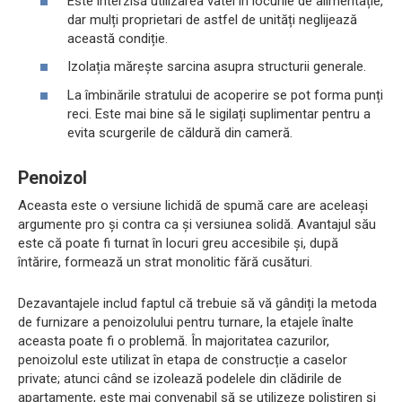
Este interzisă utilizarea vatei în locurile de alimentație,
dar mulți proprietari de astfel de unități neglijează
această condiție.
Izolația mărește sarcina asupra structurii generale.
La îmbinările stratului de acoperire se pot forma punți
reci. Este mai bine să le sigilați suplimentar pentru a
evita scurgerile de căldură din cameră.
Penoizol
Aceasta este o versiune lichidă de spumă care are aceleași
argumente pro și contra ca și versiunea solidă. Avantajul său
este că poate fi turnat în locuri greu accesibile și, după
întărire, formează un strat monolitic fără cusături.
Dezavantajele includ faptul că trebuie să vă gândiți la metoda
de furnizare a penoizolului pentru turnare, la etajele înalte
aceasta poate fi o problemă. În majoritatea cazurilor,
penoizolul este utilizat în etapa de construcție a caselor
private; atunci când se izolează podelele din clădirile de
apartamente, este mai convenabil să se utilizeze polistiren și