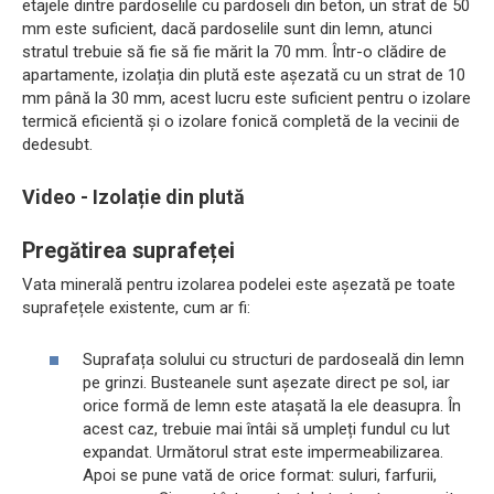
etajele dintre pardoselile cu pardoseli din beton, un strat de 50
mm este suficient, dacă pardoselile sunt din lemn, atunci
stratul trebuie să fie să fie mărit la 70 mm. Într-o clădire de
apartamente, izolația din plută este așezată cu un strat de 10
mm până la 30 mm, acest lucru este suficient pentru o izolare
termică eficientă și o izolare fonică completă de la vecinii de
dedesubt.
Video - Izolație din plută
Pregătirea suprafeței
Vata minerală pentru izolarea podelei este așezată pe toate
suprafețele existente, cum ar fi:
Suprafața solului cu structuri de pardoseală din lemn
pe grinzi. Busteanele sunt așezate direct pe sol, iar
orice formă de lemn este atașată la ele deasupra. În
acest caz, trebuie mai întâi să umpleți fundul cu lut
expandat. Următorul strat este impermeabilizarea.
Apoi se pune vată de orice format: suluri, farfurii,