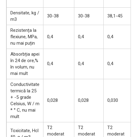
Densitate, kg /
30-38
30-38
38,1-45
m3
Rezistența la
flexiune, MPa,
0,4
0,4
0,4
nu mai puțin
Absorbția apei
în 24 de ore,%
0,4
0,4
0,4
în volum, nu
mai mult
Conductivitate
termică la 25
+ -5 grade
0,028
0,028
0,030
Celsius, W / m
* ° C, nu mai
mult
T2
T2
T2
Toxicitate, Hcl
moderat
moderat
moderat