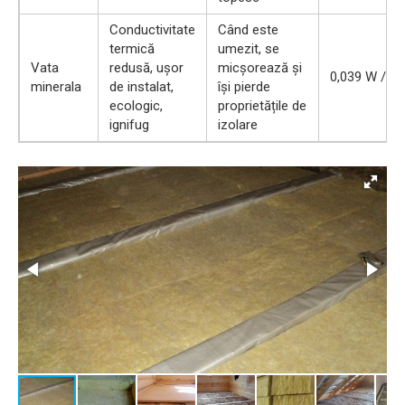
Conductivitate
Când este
termică
umezit, se
Vata
redusă, ușor
micșorează și
0,039 W / m
minerala
de instalat,
își pierde
ecologic,
proprietățile de
ignifug
izolare