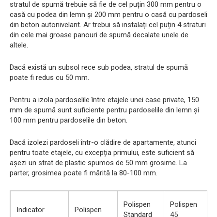
stratul de spumă trebuie să fie de cel puțin 300 mm pentru o
casă cu podea din lemn și 200 mm pentru o casă cu pardoseli
din beton autonivelant. Ar trebui să instalați cel puțin 4 straturi
din cele mai groase panouri de spumă decalate unele de
altele.
Dacă există un subsol rece sub podea, stratul de spumă
poate fi redus cu 50 mm.
Pentru a izola pardoselile între etajele unei case private, 150
mm de spumă sunt suficiente pentru pardoselile din lemn și
100 mm pentru pardoselile din beton.
Dacă izolezi pardoseli într-o clădire de apartamente, atunci
pentru toate etajele, cu excepția primului, este suficient să
așezi un strat de plastic spumos de 50 mm grosime. La
parter, grosimea poate fi mărită la 80-100 mm.
Polispen
Polispen
Indicator
Polispen
Standard
45