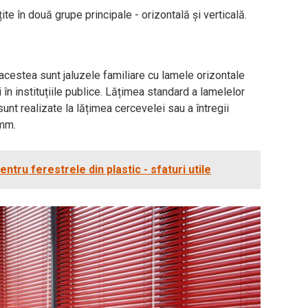
țite în două grupe principale - orizontală și verticală.
acestea sunt jaluzele familiare cu lamele orizontale
și în instituțiile publice. Lățimea standard a lamelelor
nt realizate la lățimea cercevelei sau a întregii
 mm.
ntru ferestrele din plastic - sfaturi utile