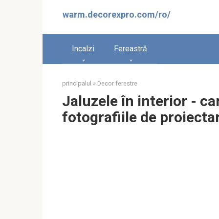
Sari
warm.decorexpro.com/ro/
la
conținut
Incalzi
Fereastră
principalul
»
Decor ferestre
Jaluzele în interior - ca
fotografiile de proiecta