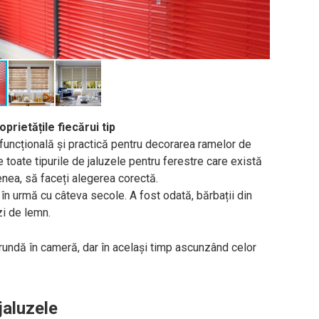
roprietățile fiecărui tip
uncțională și practică pentru decorarea ramelor de
e toate tipurile de jaluzele pentru ferestre care există
enea, să faceți alegerea corectă.
t în urmă cu câteva secole. A fost odată, bărbații din
zi de lemn.
rundă în cameră, dar în același timp ascunzând celor
jaluzele