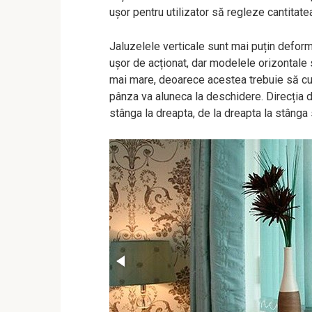
ușor pentru utilizator să regleze cantitat
Jaluzelele verticale sunt mai puțin deform
ușor de acționat, dar modelele orizontale s
mai mare, deoarece acestea trebuie să c
pânza va aluneca la deschidere. Direcția d
stânga la dreapta, de la dreapta la stânga s