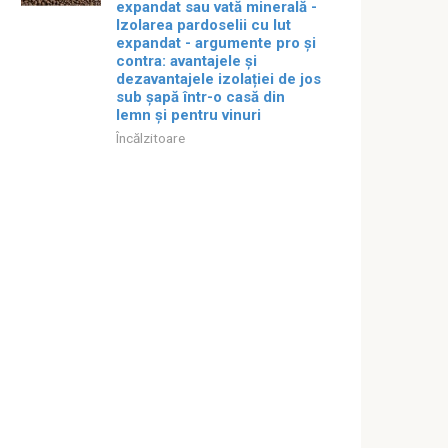
expandat sau vată minerală -
Izolarea pardoselii cu lut
expandat - argumente pro și
contra: avantajele și
dezavantajele izolației de jos
sub șapă într-o casă din
lemn și pentru vinuri
Încălzitoare