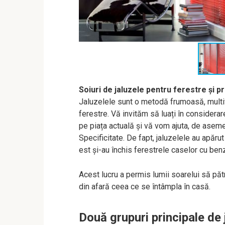
Soiuri de jaluzele pentru ferestre
și p
Jaluzelele sunt o metodă frumoasă, multif
ferestre. Vă invităm să luați în considerar
pe piața actuală și vă vom ajuta, de asem
Specificitate. De fapt, jaluzelele au apăru
est și-au închis ferestrele caselor cu ben
Acest lucru a permis lumii soarelui să păt
din afară ceea ce se întâmpla în casă.
Două grupuri principale de 