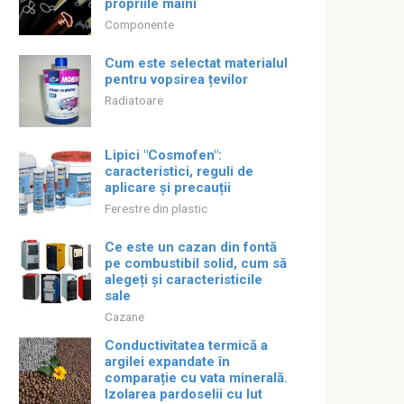
propriile mâini
Componente
Cum este selectat materialul
pentru vopsirea țevilor
Radiatoare
Lipici "Cosmofen":
caracteristici, reguli de
aplicare și precauții
Ferestre din plastic
Ce este un cazan din fontă
pe combustibil solid, cum să
alegeți și caracteristicile
sale
Cazane
Conductivitatea termică a
argilei expandate în
comparație cu vata minerală.
Izolarea pardoselii cu lut