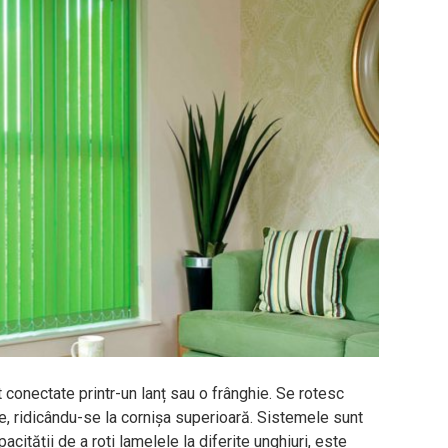
 conectate printr-un lanț sau o frânghie. Se rotesc
blate, ridicându-se la cornișa superioară. Sistemele sunt
cității de a roti lamelele la diferite unghiuri, este