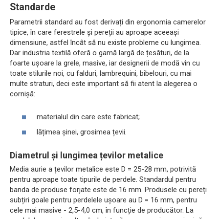
Standarde
Parametrii standard au fost derivați din ergonomia camerelor
tipice, în care ferestrele și pereții au aproape aceeași
dimensiune, astfel încât să nu existe probleme cu lungimea.
Dar industria textilă oferă o gamă largă de țesături, de la
foarte ușoare la grele, masive, iar designerii de modă vin cu
toate stilurile noi, cu falduri, lambrequini, bibelouri, cu mai
multe straturi, deci este important să fii atent la alegerea o
cornișă:
materialul din care este fabricat;
lățimea șinei, grosimea țevii.
Diametrul și lungimea țevilor metalice
Media aurie a țevilor metalice este D = 25-28 mm, potrivită
pentru aproape toate tipurile de perdele. Standardul pentru
banda de produse forjate este de 16 mm. Produsele cu pereți
subțiri goale pentru perdelele ușoare au D = 16 mm, pentru
cele mai masive - 2,5-4,0 cm, în funcție de producător. La