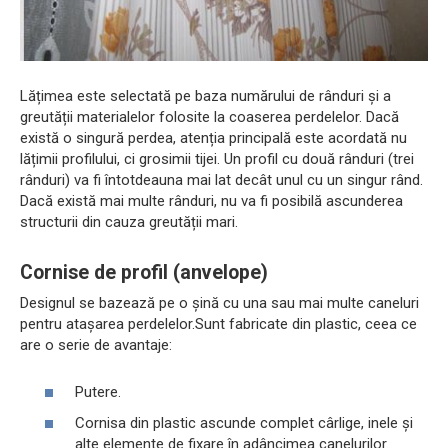
Lățimea este selectată pe baza numărului de rânduri și a
greutății materialelor folosite la coaserea perdelelor. Dacă
există o singură perdea, atenția principală este acordată nu
lățimii profilului, ci grosimii tijei. Un profil cu două rânduri (trei
rânduri) va fi întotdeauna mai lat decât unul cu un singur rând.
Dacă există mai multe rânduri, nu va fi posibilă ascunderea
structurii din cauza greutății mari.
Cornise de profil (anvelope)
Designul se bazează pe o șină cu una sau mai multe caneluri
pentru atașarea perdelelor.Sunt fabricate din plastic, ceea ce
are o serie de avantaje:
Putere.
Cornisa din plastic ascunde complet cârlige, inele și
alte elemente de fixare în adâncimea canelurilor.