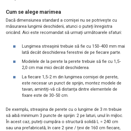
Cum se alege marimea
Dacă dimensiunea standard a cornișei nu se potrivește cu
măsurarea lungimii deschiderii, atunci o puteți înregistra
oricând. Aici este recomandat să urmați următoarele sfaturi:
Lungimea streașinii trebuie să fie cu 150-400 mm mai
lată decât deschiderea ferestrei de pe fiecare parte.
Modelele de la perete la perete trebuie să fie cu 1,5-
2,0 cm mai mici decât deschiderea.
La fiecare 1,5-2 m din lungimea cornișei de perete,
este necesar un punct de sprijin, montez modele de
tavan, amintiți-vă că distanța dintre elementele de
fixare este de 30-50 cm.
De exemplu, streașina de perete cu o lungime de 3 m trebuie
să aibă minimum 3 puncte de sprijin: 2 pe laturi, unul în mijloc.
În acest caz, puteți cumpăra o structură solidă L = 240 cm
sau una prefabricată, în care 2 șine / țevi de 160 cm fiecare,