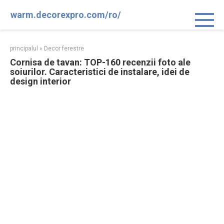
Sari
warm.decorexpro.com/ro/
la
conținut
principalul
»
Decor ferestre
Cornisa de tavan: TOP-160 recenzii foto ale
soiurilor. Caracteristici de instalare, idei de
design interior