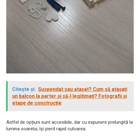
Citește și:
Suspendat sau atașat? Cum să atașați
un balcon la parter și să-l legitimați? Fotografii și
etape de construcție
Astfel de opțiuni sunt accesibile, dar cu expunere prelungită la
lumina soarelui, își pierd rapid culoarea.