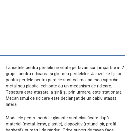
Lansetele pentru perdele montate pe tavan sunt împărțite în 2
grupe: pentru ridicarea și glisarea perdelelor. Jaluzelele tijelor
pentru perdele pentru perdele sunt cel mai adesea șipci din
metal sau plastic, echipate cu un mecanism de ridicare.
Țesătura este atașată la șină și, prin urmare, este staționară.
Mecanismul de ridicare este declanșat de un cablu atașat
lateral:
Modelele pentru perdele glisante sunt clasificate după
material (metal, lemn, plastic), dispozitiv (rotund, șir, profil,
baghetă), numărul de rânduri. Orice suport de tavan face