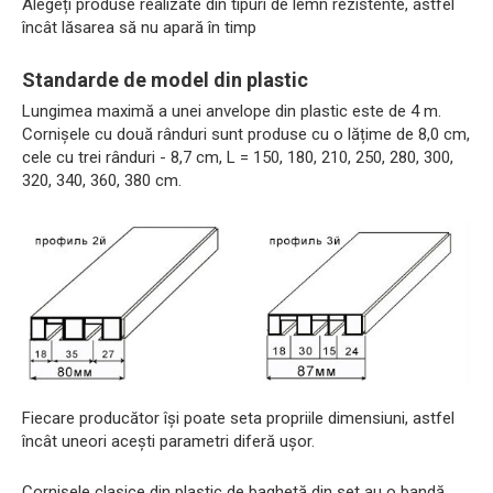
Alegeți produse realizate din tipuri de lemn rezistente, astfel
încât lăsarea să nu apară în timp
Standarde de model din plastic
Lungimea maximă a unei anvelope din plastic este de 4 m.
Cornișele cu două rânduri sunt produse cu o lățime de 8,0 cm,
cele cu trei rânduri - 8,7 cm, L = 150, 180, 210, 250, 280, 300,
320, 340, 360, 380 cm.
Fiecare producător își poate seta propriile dimensiuni, astfel
încât uneori acești parametri diferă ușor.
Cornișele clasice din plastic de baghetă din set au o bandă