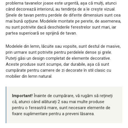
problema tavanelor joase este urgentă, așa că mulți, atunci
când decorează interiorul, au tendința de a le crește vizual.
Șinele de tavan pentru perdele de diferite dimensiuni sunt cea
mai bună opțiune. Modelele montate pe perete, de asemenea,
nu sunt potrivite dacă deschiderile ferestrelor sunt mari, iar
partea superioară se sprijină de tavan.
Modelele din lemn, lăcuite sau vopsite, sunt destul de masive,
prin urmare sunt potrivite pentru perdelele dense și grele.
Puteți găsi un design completat de elemente decorative.
Aceste produse sunt scumpe, dar durabile, așa că sunt
cumpărate pentru camere de zi decorate în stil clasic cu
mobilier din lemn natural.
Important!
Înainte de cumpărare, vă rugăm să rețineți
că, atunci când alăturați 2 sau mai multe produse
pentru o fereastră mare, sunt necesare elemente de
fixare suplimentare pentru a preveni lăsarea.