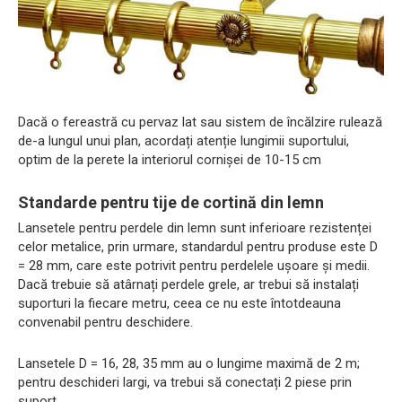
Dacă o fereastră cu pervaz lat sau sistem de încălzire rulează
de-a lungul unui plan, acordați atenție lungimii suportului,
optim de la perete la interiorul cornișei de 10-15 cm
Standarde pentru tije de cortină din lemn
Lansetele pentru perdele din lemn sunt inferioare rezistenței
celor metalice, prin urmare, standardul pentru produse este D
= 28 mm, care este potrivit pentru perdelele ușoare și medii.
Dacă trebuie să atârnați perdele grele, ar trebui să instalați
suporturi la fiecare metru, ceea ce nu este întotdeauna
convenabil pentru deschidere.
Lansetele D = 16, 28, 35 mm au o lungime maximă de 2 m;
pentru deschideri largi, va trebui să conectați 2 piese prin
suport.