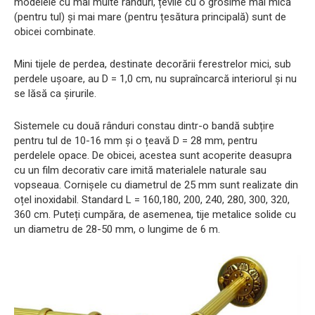
modelele cu mai multe rânduri, țevile cu o grosime mai mică
(pentru tul) și mai mare (pentru țesătura principală) sunt de
obicei combinate.
Mini tijele de perdea, destinate decorării ferestrelor mici, sub
perdele ușoare, au D = 1,0 cm, nu supraîncarcă interiorul și nu
se lăsă ca șirurile.
Sistemele cu două rânduri constau dintr-o bandă subțire
pentru tul de 10-16 mm și o țeavă D = 28 mm, pentru
perdelele opace. De obicei, acestea sunt acoperite deasupra
cu un film decorativ care imită materialele naturale sau
vopseaua. Cornișele cu diametrul de 25 mm sunt realizate din
oțel inoxidabil. Standard L = 160,180, 200, 240, 280, 300, 320,
360 cm. Puteți cumpăra, de asemenea, tije metalice solide cu
un diametru de 28-50 mm, o lungime de 6 m.