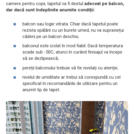
camere pentru copii, tapetul va fi destul
adecvat pe balcon,
dar dacă sunt îndeplinite anumite condiții:
balcon sau logie vitrata. Chiar dacă tapetul poate
rezista spălării cu un burete umed, nu va supraviețui
căderii pe un balcon deschis;
balconul este izolat în mod fiabil. Dacă temperatura
scade sub -50C, atunci în curând finisajul va începe
să se dezlipească;
pereții balconului trebuie să fie nivelați cu atenție;
nivelul de umiditate ar trebui să corespundă cu cel
specificat în recomandările de utilizare pentru un
anumit tip de tapet.