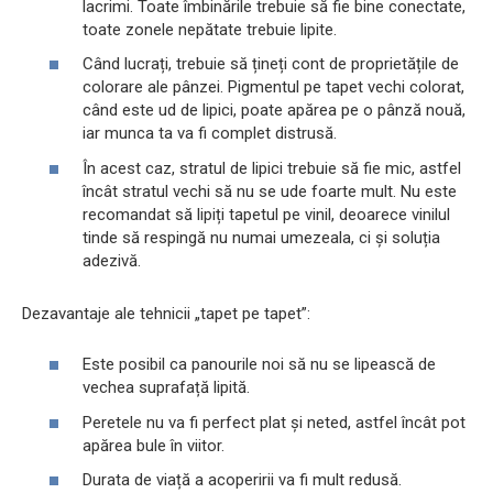
lacrimi. Toate îmbinările trebuie să fie bine conectate,
toate zonele nepătate trebuie lipite.
Când lucrați, trebuie să țineți cont de proprietățile de
colorare ale pânzei. Pigmentul pe tapet vechi colorat,
când este ud de lipici, poate apărea pe o pânză nouă,
iar munca ta va fi complet distrusă.
În acest caz, stratul de lipici trebuie să fie mic, astfel
încât stratul vechi să nu se ude foarte mult. Nu este
recomandat să lipiți tapetul pe vinil, deoarece vinilul
tinde să respingă nu numai umezeala, ci și soluția
adezivă.
Dezavantaje ale tehnicii „tapet pe tapet”:
Este posibil ca panourile noi să nu se lipească de
vechea suprafață lipită.
Peretele nu va fi perfect plat și neted, astfel încât pot
apărea bule în viitor.
Durata de viață a acoperirii va fi mult redusă.