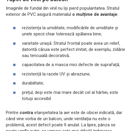
Imaginile de fundal din vinil nu își pierd popularitatea. Stratul
exterior de PVC asigură materialul
o mulțime de avantaje:
rezistența la umiditate, modificările de umiditate și
unele specii chiar tolerează spălarea bine;
varietate uriașă. Stratul frontal poate avea un relief,
datorită căruia este perfect imitat, de exemplu, zidărie
sau tencuială decorativă;
capacitatea de a masca mici defecte de suprafață;
rezistență la razele UV și abraziune;
durabilitate;
prețul, deși este mai mare decât cel al hârtiei, este
totuși accesibil.
Printre
contra
etanșeitatea la aer este de obicei indicată, dar
când vine vorba de un balcon, unde ventilația nu este o
problemă, acest defect poate fi anulat. La lipire, pânza se
poate umfla puțin, ca urmare este mai dificilă îmbinarea