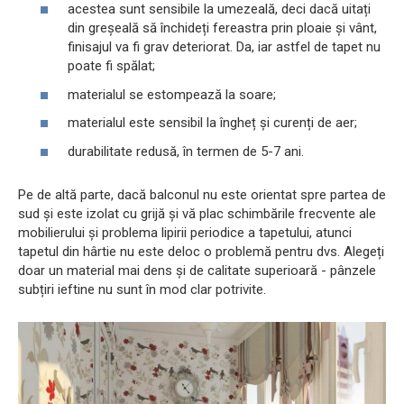
acestea sunt sensibile la umezeală, deci dacă uitați
din greșeală să închideți fereastra prin ploaie și vânt,
finisajul va fi grav deteriorat. Da, iar astfel de tapet nu
poate fi spălat;
materialul se estompează la soare;
materialul este sensibil la îngheț și curenți de aer;
durabilitate redusă, în termen de 5-7 ani.
Pe de altă parte, dacă balconul nu este orientat spre partea de
sud și este izolat cu grijă și vă plac schimbările frecvente ale
mobilierului și problema lipirii periodice a tapetului, atunci
tapetul din hârtie nu este deloc o problemă pentru dvs. Alegeți
doar un material mai dens și de calitate superioară - pânzele
subțiri ieftine nu sunt în mod clar potrivite.