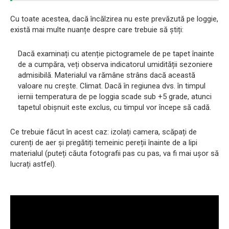
Cu toate acestea, dacă încălzirea nu este prevăzută pe loggie,
există mai multe nuanțe despre care trebuie să știți:
Dacă examinați cu atenție pictogramele de pe tapet înainte
de a cumpăra, veți observa indicatorul umidității sezoniere
admisibilă. Materialul va rămâne strâns dacă această
valoare nu crește. Climat. Dacă în regiunea dvs. în timpul
iernii temperatura de pe loggia scade sub +5 grade, atunci
tapetul obișnuit este exclus, cu timpul vor începe să cadă.
Ce trebuie făcut în acest caz: izolați camera, scăpați de
curenți de aer și pregătiți temeinic pereții înainte de a lipi
materialul (puteți căuta fotografii pas cu pas, va fi mai ușor să
lucrați astfel).