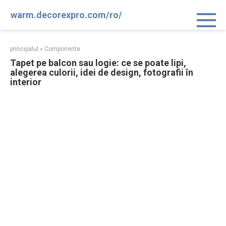
Sari
warm.decorexpro.com/ro/
la
conținut
principalul
»
Componente
Tapet pe balcon sau logie: ce se poate lipi,
alegerea culorii, idei de design, fotografii în
interior