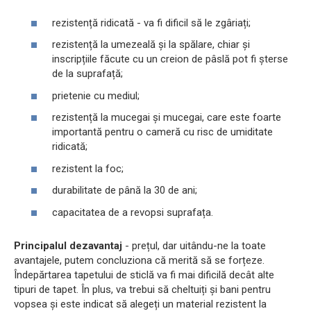
rezistență ridicată - va fi dificil să le zgâriați;
rezistență la umezeală și la spălare, chiar și
inscripțiile făcute cu un creion de pâslă pot fi șterse
de la suprafață;
prietenie cu mediul;
rezistență la mucegai și mucegai, care este foarte
importantă pentru o cameră cu risc de umiditate
ridicată;
rezistent la foc;
durabilitate de până la 30 de ani;
capacitatea de a revopsi suprafața.
Principalul dezavantaj
- prețul, dar uitându-ne la toate
avantajele, putem concluziona că merită să se forțeze.
Îndepărtarea tapetului de sticlă va fi mai dificilă decât alte
tipuri de tapet. În plus, va trebui să cheltuiți și bani pentru
vopsea și este indicat să alegeți un material rezistent la