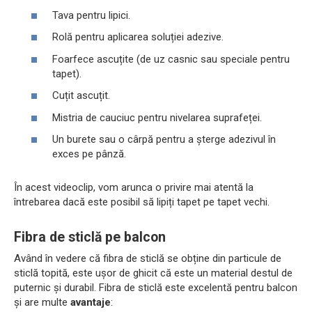
Tava pentru lipici.
Rolă pentru aplicarea soluției adezive.
Foarfece ascuțite (de uz casnic sau speciale pentru
tapet).
Cuțit ascuțit.
Mistria de cauciuc pentru nivelarea suprafeței.
Un burete sau o cârpă pentru a șterge adezivul în
exces pe pânză.
În acest videoclip, vom arunca o privire mai atentă la
întrebarea dacă este posibil să lipiți tapet pe tapet vechi.
Fibra de sticlă pe balcon
Având în vedere că fibra de sticlă se obține din particule de
sticlă topită, este ușor de ghicit că este un material destul de
puternic și durabil. Fibra de sticlă este excelentă pentru balcon
și are multe
avantaje
: