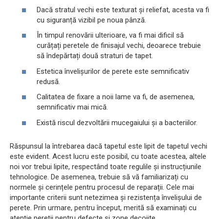
Dacă stratul vechi este texturat și reliefat, acesta va fi
cu siguranță vizibil pe noua pânză.
În timpul renovării ulterioare, va fi mai dificil să
curățați peretele de finisajul vechi, deoarece trebuie
să îndepărtați două straturi de tapet.
Estetica învelișurilor de perete este semnificativ
redusă.
Calitatea de fixare a noii lame va fi, de asemenea,
semnificativ mai mică.
Există riscul dezvoltării mucegaiului și a bacteriilor.
Răspunsul la întrebarea dacă tapetul este lipit de tapetul vechi
este evident. Acest lucru este posibil, cu toate acestea, altele
noi vor trebui lipite, respectând toate regulile și instrucțiunile
tehnologice. De asemenea, trebuie să vă familiarizați cu
normele și cerințele pentru procesul de reparații. Cele mai
importante criterii sunt netezimea și rezistența învelișului de
perete. Prin urmare, pentru început, merită să examinați cu
atenție pereții pentru defecte și zone decojite.