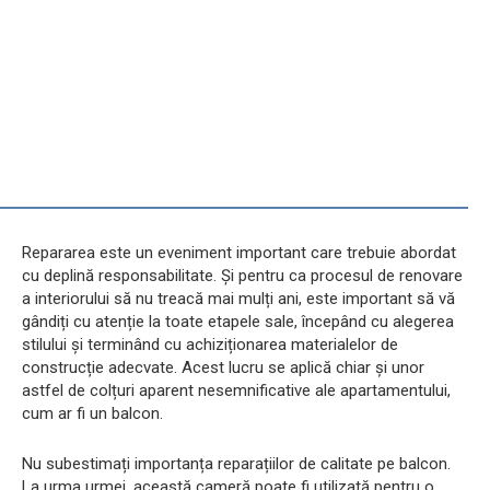
Repararea este un eveniment important care trebuie abordat
cu deplină responsabilitate. Și pentru ca procesul de renovare
a interiorului să nu treacă mai mulți ani, este important să vă
gândiți cu atenție la toate etapele sale, începând cu alegerea
stilului și terminând cu achiziționarea materialelor de
construcție adecvate. Acest lucru se aplică chiar și unor
astfel de colțuri aparent nesemnificative ale apartamentului,
cum ar fi un balcon.
Nu subestimați importanța reparațiilor de calitate pe balcon.
La urma urmei, această cameră poate fi utilizată pentru o