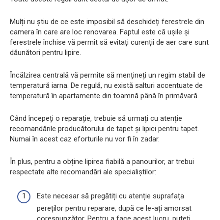
Mulți nu știu de ce este imposibil să deschideți ferestrele din
camera în care are loc renovarea. Faptul este că ușile și
ferestrele închise vă permit să evitați curenții de aer care sunt
dăunători pentru lipire.
Încălzirea centrală vă permite să mențineți un regim stabil de
temperatură iarna. De regulă, nu există salturi accentuate de
temperatură în apartamente din toamnă până în primăvară.
Când începeți o reparație, trebuie să urmați cu atenție
recomandările producătorului de tapet și lipici pentru tapet.
Numai în acest caz eforturile nu vor fi în zadar.
În plus, pentru a obține lipirea fiabilă a panourilor, ar trebui
respectate alte recomandări ale specialiștilor:
Este necesar să pregătiți cu atenție suprafața
pereților pentru reparare, după ce le-ați amorsat
corespunzător. Pentru a face acest lucru, puteți