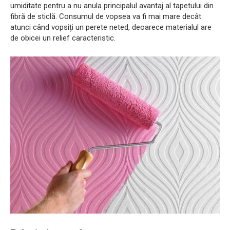
umiditate pentru a nu anula principalul avantaj al tapetului din
fibră de sticlă. Consumul de vopsea va fi mai mare decât
atunci când vopsiți un perete neted, deoarece materialul are
de obicei un relief caracteristic.