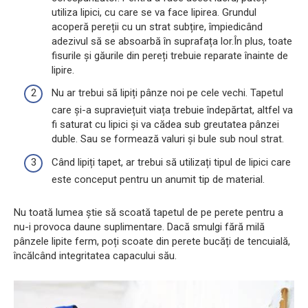
utiliza lipici, cu care se va face lipirea. Grundul
acoperă pereții cu un strat subțire, împiedicând
adezivul să se absoarbă în suprafața lor.În plus, toate
fisurile și găurile din pereți trebuie reparate înainte de
lipire.
Nu ar trebui să lipiți pânze noi pe cele vechi. Tapetul
care și-a supraviețuit viața trebuie îndepărtat, altfel va
fi saturat cu lipici și va cădea sub greutatea pânzei
duble. Sau se formează valuri și bule sub noul strat.
Când lipiți tapet, ar trebui să utilizați tipul de lipici care
este conceput pentru un anumit tip de material.
Nu toată lumea știe să scoată tapetul de pe perete pentru a
nu-i provoca daune suplimentare. Dacă smulgi fără milă
pânzele lipite ferm, poți scoate din perete bucăți de tencuială,
încălcând integritatea capacului său.