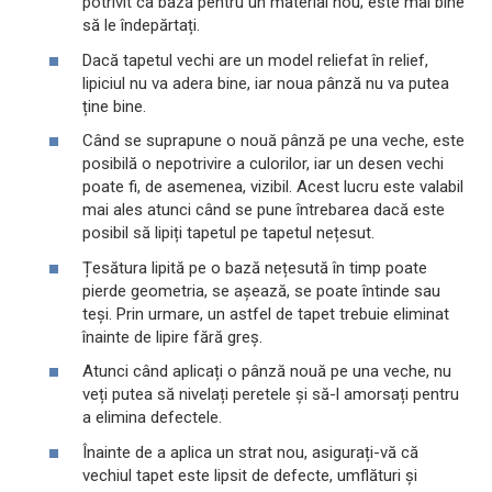
potrivit ca bază pentru un material nou; este mai bine
să le îndepărtați.
Dacă tapetul vechi are un model reliefat în relief,
lipiciul nu va adera bine, iar noua pânză nu va putea
ține bine.
Când se suprapune o nouă pânză pe una veche, este
posibilă o nepotrivire a culorilor, iar un desen vechi
poate fi, de asemenea, vizibil. Acest lucru este valabil
mai ales atunci când se pune întrebarea dacă este
posibil să lipiți tapetul pe tapetul nețesut.
Țesătura lipită pe o bază nețesută în timp poate
pierde geometria, se așează, se poate întinde sau
teși. Prin urmare, un astfel de tapet trebuie eliminat
înainte de lipire fără greș.
Atunci când aplicați o pânză nouă pe una veche, nu
veți putea să nivelați peretele și să-l amorsați pentru
a elimina defectele.
Înainte de a aplica un strat nou, asigurați-vă că
vechiul tapet este lipsit de defecte, umflături și