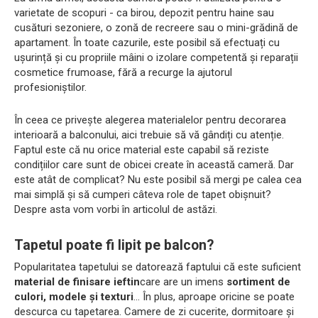
varietate de scopuri - ca birou, depozit pentru haine sau
cusături sezoniere, o zonă de recreere sau o mini-grădină de
apartament. În toate cazurile, este posibil să efectuați cu
ușurință și cu propriile mâini o izolare competentă și reparații
cosmetice frumoase, fără a recurge la ajutorul
profesioniștilor.
În ceea ce privește alegerea materialelor pentru decorarea
interioară a balconului, aici trebuie să vă gândiți cu atenție.
Faptul este că nu orice material este capabil să reziste
condițiilor care sunt de obicei create în această cameră. Dar
este atât de complicat? Nu este posibil să mergi pe calea cea
mai simplă și să cumperi câteva role de tapet obișnuit?
Despre asta vom vorbi în articolul de astăzi.
Tapetul poate fi lipit pe balcon?
Popularitatea tapetului se datorează faptului că este suficient
material de finisare ieftin
care are un imens
sortiment de
culori, modele și texturi
... În plus, aproape oricine se poate
descurca cu tapetarea. Camere de zi cucerite, dormitoare și