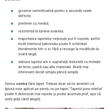
grosime semnificativă pentru a ascunde unele
defecte;
prietenie cu mediul;
rezistență la lumina soarelui;
majoritatea tapetelor nețesute pot fi vopsite, astfel
încât interiorul balconului poate fi schimbat
literalmente într-o zi, fără a recurge la modificări la
scară largă;
adesea tapetul are o suprafață texturată cu imitație
de lemn, piatră sau alte materiale. Arată mai
interesant decât simpla pânză simplă.
Serios
contra
fără tapet. Trebuie doar să ne amintim că
lipiciul este aplicat pe pereți, nu pe tapet. Tapetul prea reliefat
poate fi deteriorat mai repede și poate acumula praf, așa că
aveți grijă când alegeți.