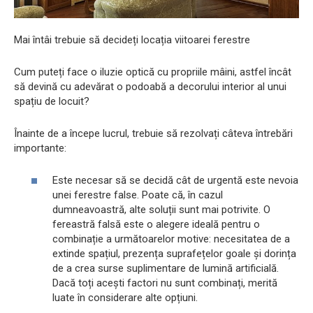
Mai întâi trebuie să decideți locația viitoarei ferestre
Cum puteți face o iluzie optică cu propriile mâini, astfel încât
să devină cu adevărat o podoabă a decorului interior al unui
spațiu de locuit?
Înainte de a începe lucrul, trebuie să rezolvați câteva întrebări
importante:
Este necesar să se decidă cât de urgentă este nevoia
unei ferestre false. Poate că, în cazul
dumneavoastră, alte soluții sunt mai potrivite. O
fereastră falsă este o alegere ideală pentru o
combinație a următoarelor motive: necesitatea de a
extinde spațiul, prezența suprafețelor goale și dorința
de a crea surse suplimentare de lumină artificială.
Dacă toți acești factori nu sunt combinați, merită
luate în considerare alte opțiuni.