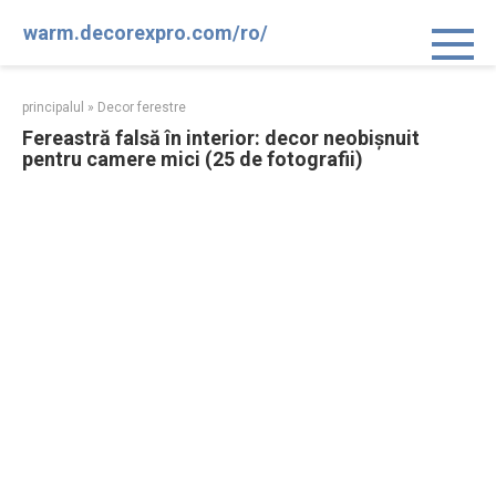
Sari
warm.decorexpro.com/ro/
la
conținut
principalul
»
Decor ferestre
Fereastră falsă în interior: decor neobișnuit
pentru camere mici (25 de fotografii)