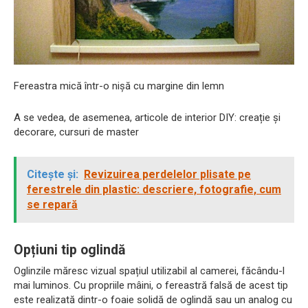
Fereastra mică într-o nișă cu margine din lemn
A se vedea, de asemenea, articole de interior DIY: creație și
decorare, cursuri de master
Citește și:
Revizuirea perdelelor plisate pe
ferestrele din plastic: descriere, fotografie, cum
se repară
Opțiuni tip oglindă
Oglinzile măresc vizual spațiul utilizabil al camerei, făcându-l
mai luminos. Cu propriile mâini, o fereastră falsă de acest tip
este realizată dintr-o foaie solidă de oglindă sau un analog cu