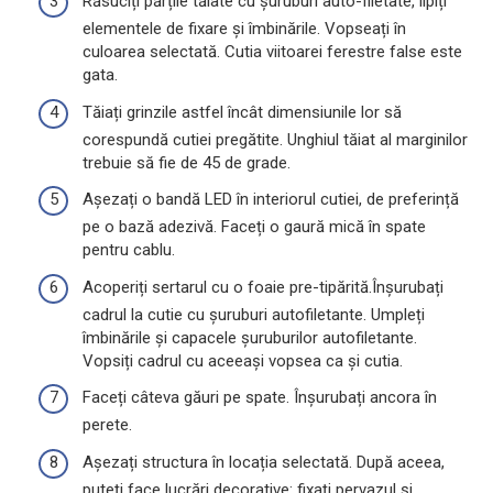
Răsuciți părțile tăiate cu șuruburi auto-filetate, lipiți
elementele de fixare și îmbinările. Vopseați în
culoarea selectată. Cutia viitoarei ferestre false este
gata.
Tăiați grinzile astfel încât dimensiunile lor să
corespundă cutiei pregătite. Unghiul tăiat al marginilor
trebuie să fie de 45 de grade.
Așezați o bandă LED în interiorul cutiei, de preferință
pe o bază adezivă. Faceți o gaură mică în spate
pentru cablu.
Acoperiți sertarul cu o foaie pre-tipărită.Înșurubați
cadrul la cutie cu șuruburi autofiletante. Umpleți
îmbinările și capacele șuruburilor autofiletante.
Vopsiți cadrul cu aceeași vopsea ca și cutia.
Faceți câteva găuri pe spate. Înșurubați ancora în
perete.
Așezați structura în locația selectată. După aceea,
puteți face lucrări decorative: fixați pervazul și