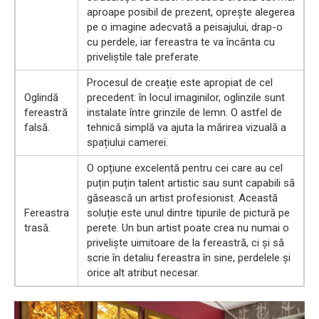
aproape posibil de prezent, oprește alegerea
pe o imagine adecvată a peisajului, drap-o
cu perdele, iar fereastra te va încânta cu
priveliștile tale preferate.
Procesul de creație este apropiat de cel
Oglindă
precedent: în locul imaginilor, oglinzile sunt
fereastră
instalate între grinzile de lemn. O astfel de
falsă.
tehnică simplă va ajuta la mărirea vizuală a
spațiului camerei.
O opțiune excelentă pentru cei care au cel
puțin puțin talent artistic sau sunt capabili să
găsească un artist profesionist. Această
Fereastra
soluție este unul dintre tipurile de pictură pe
trasă.
perete. Un bun artist poate crea nu numai o
priveliște uimitoare de la fereastră, ci și să
scrie în detaliu fereastra în sine, perdelele și
orice alt atribut necesar.