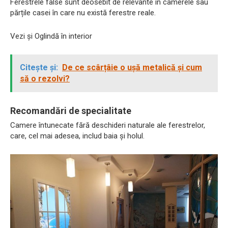
Ferestrele false sunt deosebit de relevante în camerele sau
părțile casei în care nu există ferestre reale.
Vezi și Oglindă în interior
Citește și:
De ce scârțâie o ușă metalică și cum
să o rezolvi?
Recomandări de specialitate
Camere întunecate fără deschideri naturale ale ferestrelor,
care, cel mai adesea, includ baia și holul.