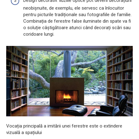
Design decorativ. Iluziile optice pot deveni decorațiuni
neobișnuite, de exemplu, ele servesc ca înlocuitor
pentru picturile tradiționale sau fotografiile de familie.
Combinația de ferestre false iluminate din spate va fi
o soluție câștigătoare atunci când decorați scări sau
coridoare lungi.
Vocația principală a imitării unei ferestre este o extindere
vizuală a spațiului