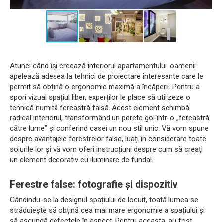
Atunci când își creează interiorul apartamentului, oamenii
apelează adesea la tehnici de proiectare interesante care le
permit să obțină o ergonomie maximă a încăperii. Pentru a
spori vizual spațiul liber, experților le place să utilizeze o
tehnică numită fereastră falsă. Acest element schimbă
radical interiorul, transformând un perete gol într-o „fereastră
către lume” și conferind casei un nou stil unic. Vă vom spune
despre avantajele ferestrelor false, luați în considerare toate
soiurile lor și vă vom oferi instrucțiuni despre cum să creați
un element decorativ cu iluminare de fundal.
Ferestre false: fotografie și dispozitiv
Gândindu-se la designul spațiului de locuit, toată lumea se
străduiește să obțină cea mai mare ergonomie a spațiului și
să ascundă defectele în aspect. Pentru aceasta, au fost