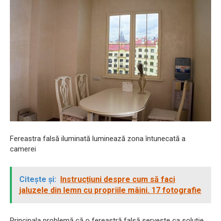
Fereastra falsă iluminată luminează zona întunecată a
camerei
Citește și:
Instrucțiuni despre cum să faci
jaluzele din lemn cu propriile mâini. 17 fotografie
Principala problemă că o fereastră falsă servește ca soluție