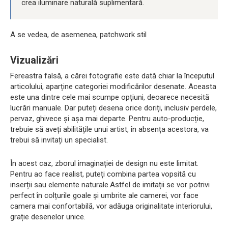
crea iluminare naturală suplimentară.
A se vedea, de asemenea, patchwork stil
Vizualizări
Fereastra falsă, a cărei fotografie este dată chiar la începutul
articolului, aparține categoriei modificărilor desenate. Aceasta
este una dintre cele mai scumpe opțiuni, deoarece necesită
lucrări manuale. Dar puteți desena orice doriți, inclusiv perdele,
pervaz, ghivece și așa mai departe. Pentru auto-producție,
trebuie să aveți abilitățile unui artist, în absența acestora, va
trebui să invitați un specialist.
În acest caz, zborul imaginației de design nu este limitat.
Pentru ao face realist, puteți combina partea vopsită cu
inserții sau elemente naturale.Astfel de imitații se vor potrivi
perfect în colțurile goale și umbrite ale camerei, vor face
camera mai confortabilă, vor adăuga originalitate interiorului,
grație desenelor unice.