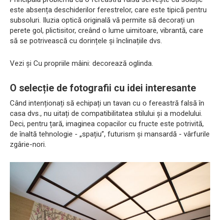
este absența deschiderilor ferestrelor, care este tipică pentru
subsoluri. Iluzia optică originală vă permite să decorați un
perete gol, plictisitor, creând o lume uimitoare, vibrantă, care
să se potrivească cu dorințele și înclinațiile dvs.
Vezi și Cu propriile mâini: decorează oglinda.
O selecție de fotografii cu idei interesante
Când intenționați să echipați un tavan cu o fereastră falsă în
casa dvs., nu uitați de compatibilitatea stilului și a modelului.
Deci, pentru țară, imaginea copacilor cu fructe este potrivită,
de înaltă tehnologie - „spațiu”, futurism și mansardă - vârfurile
zgârie-nori.