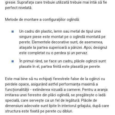
gresie. Suprafața care trebuie utilizată trebuie mai întâi să fie
perfect nivelată.
Metode de montare a configurațiilor oglindă:
Un cadru din plastic, lemn sau metal de tipul unei
singure piese este montat pe o oglindă montată pe
perete. Elementele decorative sunt, de asemenea,
atașate la partea superioară a pânzei. Apoi, designul
este completat cu o perdea și un pervaz.
În primul rând, se face un cadru, plăcile oglinzii sunt
plasate în el, partea finită este plasată pe perete.
Este mai bine să nu echipați ferestrele false de la oglinzi cu
perdele opace, asigurând astfel performanța maximă a
funcționalității - extinderea vizuală a camerei. Pentru a aranja
imitarea unei ferestre din plăci oglindă, se pregătește o ladă
specială, care servește ca un fel de legătură. Plăcile de
dimensiuni adecvate sunt lipite în interiorul grilajului, după care
structura este fixată pe perete cu dibluri.