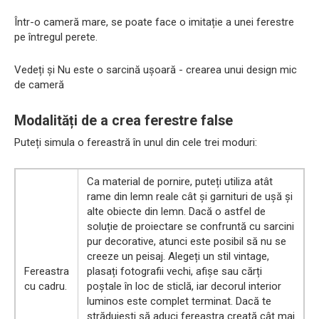
Într-o cameră mare, se poate face o imitație a unei ferestre
pe întregul perete.
Vedeți și Nu este o sarcină ușoară - crearea unui design mic
de cameră
Modalități de a crea ferestre false
Puteți simula o fereastră în unul din cele trei moduri:
Ca material de pornire, puteți utiliza atât
rame din lemn reale cât și garnituri de ușă și
alte obiecte din lemn. Dacă o astfel de
soluție de proiectare se confruntă cu sarcini
pur decorative, atunci este posibil să nu se
creeze un peisaj. Alegeți un stil vintage,
Fereastra
plasați fotografii vechi, afișe sau cărți
cu cadru.
poștale în loc de sticlă, iar decorul interior
luminos este complet terminat. Dacă te
străduiești să aduci fereastra creată cât mai