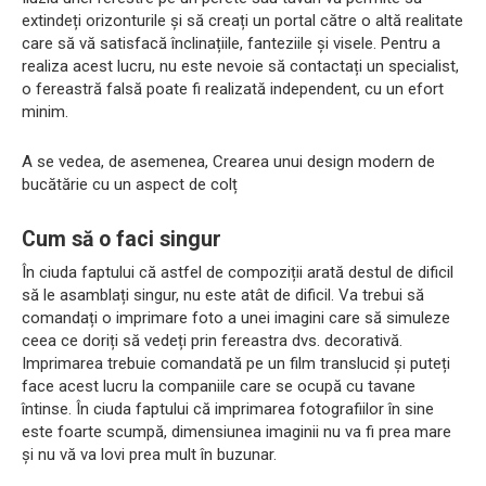
extindeți orizonturile și să creați un portal către o altă realitate
care să vă satisfacă înclinațiile, fanteziile și visele. Pentru a
realiza acest lucru, nu este nevoie să contactați un specialist,
o fereastră falsă poate fi realizată independent, cu un efort
minim.
A se vedea, de asemenea, Crearea unui design modern de
bucătărie cu un aspect de colț
Cum să o faci singur
În ciuda faptului că astfel de compoziții arată destul de dificil
să le asamblați singur, nu este atât de dificil. Va trebui să
comandați o imprimare foto a unei imagini care să simuleze
ceea ce doriți să vedeți prin fereastra dvs. decorativă.
Imprimarea trebuie comandată pe un film translucid și puteți
face acest lucru la companiile care se ocupă cu tavane
întinse. În ciuda faptului că imprimarea fotografiilor în sine
este foarte scumpă, dimensiunea imaginii nu va fi prea mare
și nu vă va lovi prea mult în buzunar.