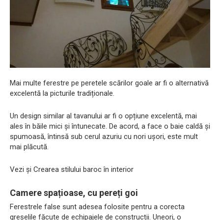
Mai multe ferestre pe peretele scărilor goale ar fi o alternativă
excelentă la picturile tradiționale.
Un design similar al tavanului ar fi o opțiune excelentă, mai
ales în băile mici și întunecate. De acord, a face o baie caldă și
spumoasă, întinsă sub cerul azuriu cu nori ușori, este mult
mai plăcută.
Vezi și Crearea stilului baroc în interior
Camere spațioase, cu pereți goi
Ferestrele false sunt adesea folosite pentru a corecta
greșelile făcute de echipajele de construcții. Uneori, o