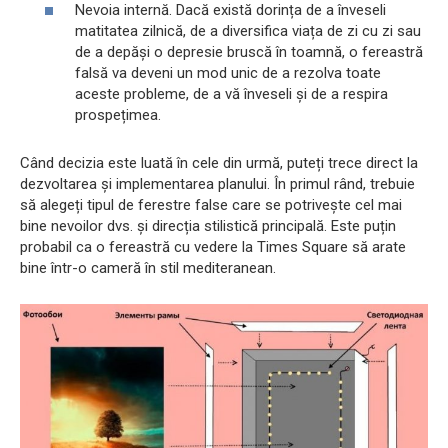
Nevoia internă. Dacă există dorința de a înveseli
matitatea zilnică, de a diversifica viața de zi cu zi sau
de a depăși o depresie bruscă în toamnă, o fereastră
falsă va deveni un mod unic de a rezolva toate
aceste probleme, de a vă înveseli și de a respira
prospețimea.
Când decizia este luată în cele din urmă, puteți trece direct la
dezvoltarea și implementarea planului. În primul rând, trebuie
să alegeți tipul de ferestre false care se potrivește cel mai
bine nevoilor dvs. și direcția stilistică principală. Este puțin
probabil ca o fereastră cu vedere la Times Square să arate
bine într-o cameră în stil mediteranean.