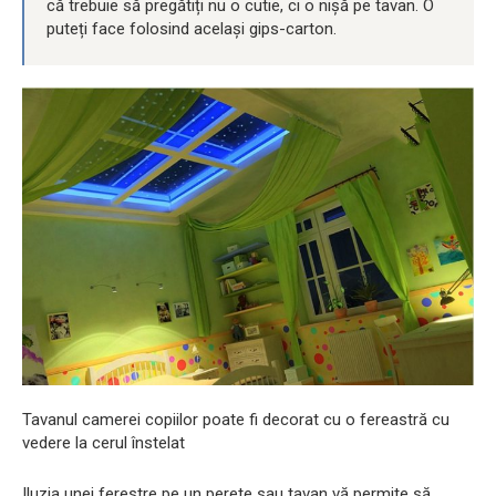
că trebuie să pregătiți nu o cutie, ci o nișă pe tavan. O
puteți face folosind același gips-carton.
Tavanul camerei copiilor poate fi decorat cu o fereastră cu
vedere la cerul înstelat
Iluzia unei ferestre pe un perete sau tavan vă permite să