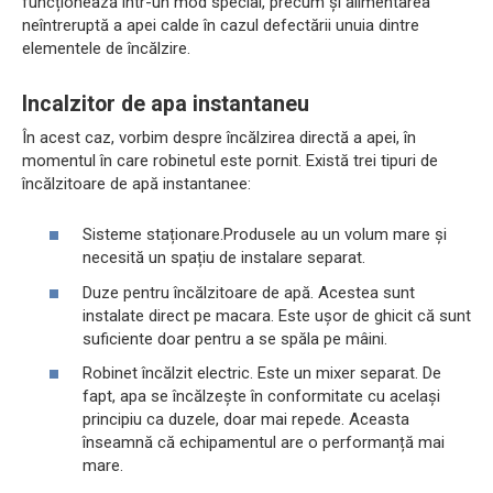
funcționează într-un mod special, precum și alimentarea
neîntreruptă a apei calde în cazul defectării unuia dintre
elementele de încălzire.
Incalzitor de apa instantaneu
În acest caz, vorbim despre încălzirea directă a apei, în
momentul în care robinetul este pornit. Există trei tipuri de
încălzitoare de apă instantanee:
Sisteme staționare.Produsele au un volum mare și
necesită un spațiu de instalare separat.
Duze pentru încălzitoare de apă. Acestea sunt
instalate direct pe macara. Este ușor de ghicit că sunt
suficiente doar pentru a se spăla pe mâini.
Robinet încălzit electric. Este un mixer separat. De
fapt, apa se încălzește în conformitate cu același
principiu ca duzele, doar mai repede. Aceasta
înseamnă că echipamentul are o performanță mai
mare.