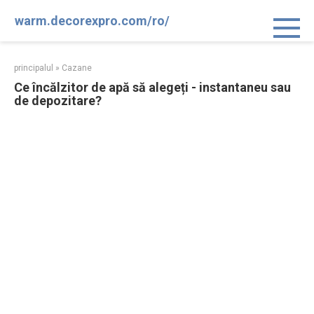
Sari
warm.decorexpro.com/ro/
la
conținut
principalul
»
Cazane
Ce încălzitor de apă să alegeți - instantaneu sau
de depozitare?