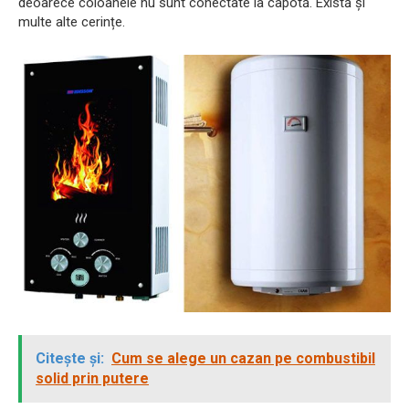
deoarece coloanele nu sunt conectate la capotă. Există și
multe alte cerințe.
Citește și:
Cum se alege un cazan pe combustibil
solid prin putere