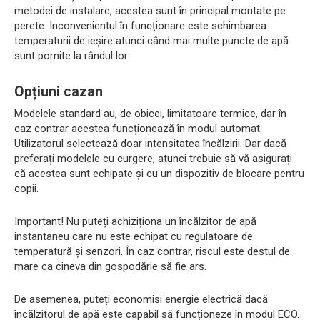
metodei de instalare, acestea sunt în principal montate pe
perete. Inconvenientul în funcționare este schimbarea
temperaturii de ieșire atunci când mai multe puncte de apă
sunt pornite la rândul lor.
Opțiuni cazan
Modelele standard au, de obicei, limitatoare termice, dar în
caz contrar acestea funcționează în modul automat.
Utilizatorul selectează doar intensitatea încălzirii. Dar dacă
preferați modelele cu curgere, atunci trebuie să vă asigurați
că acestea sunt echipate și cu un dispozitiv de blocare pentru
copii.
Important! Nu puteți achiziționa un încălzitor de apă
instantaneu care nu este echipat cu regulatoare de
temperatură și senzori. În caz contrar, riscul este destul de
mare ca cineva din gospodărie să fie ars.
De asemenea, puteți economisi energie electrică dacă
încălzitorul de apă este capabil să funcționeze în modul ECO.