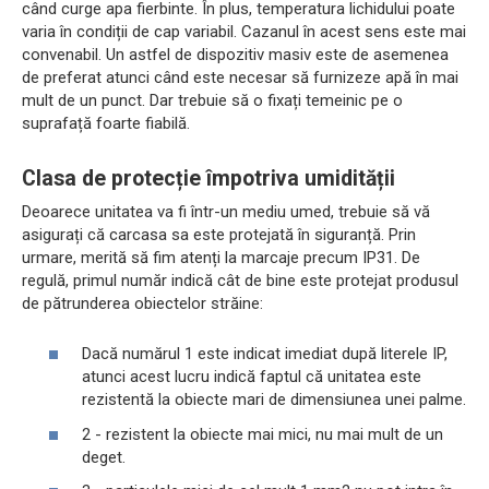
când curge apa fierbinte. În plus, temperatura lichidului poate
varia în condiții de cap variabil. Cazanul în acest sens este mai
convenabil. Un astfel de dispozitiv masiv este de asemenea
de preferat atunci când este necesar să furnizeze apă în mai
mult de un punct. Dar trebuie să o fixați temeinic pe o
suprafață foarte fiabilă.
Clasa de protecție împotriva umidității
Deoarece unitatea va fi într-un mediu umed, trebuie să vă
asigurați că carcasa sa este protejată în siguranță. Prin
urmare, merită să fim atenți la marcaje precum IP31. De
regulă, primul număr indică cât de bine este protejat produsul
de pătrunderea obiectelor străine:
Dacă numărul 1 este indicat imediat după literele IP,
atunci acest lucru indică faptul că unitatea este
rezistentă la obiecte mari de dimensiunea unei palme.
2 - rezistent la obiecte mai mici, nu mai mult de un
deget.