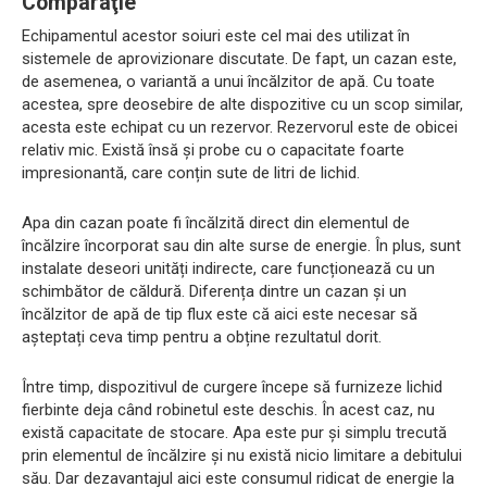
Comparaţie
Echipamentul acestor soiuri este cel mai des utilizat în
sistemele de aprovizionare discutate. De fapt, un cazan este,
de asemenea, o variantă a unui încălzitor de apă. Cu toate
acestea, spre deosebire de alte dispozitive cu un scop similar,
acesta este echipat cu un rezervor. Rezervorul este de obicei
relativ mic. Există însă și probe cu o capacitate foarte
impresionantă, care conțin sute de litri de lichid.
Apa din cazan poate fi încălzită direct din elementul de
încălzire încorporat sau din alte surse de energie. În plus, sunt
instalate deseori unități indirecte, care funcționează cu un
schimbător de căldură. Diferența dintre un cazan și un
încălzitor de apă de tip flux este că aici este necesar să
așteptați ceva timp pentru a obține rezultatul dorit.
Între timp, dispozitivul de curgere începe să furnizeze lichid
fierbinte deja când robinetul este deschis. În acest caz, nu
există capacitate de stocare. Apa este pur și simplu trecută
prin elementul de încălzire și nu există nicio limitare a debitului
său. Dar dezavantajul aici este consumul ridicat de energie la