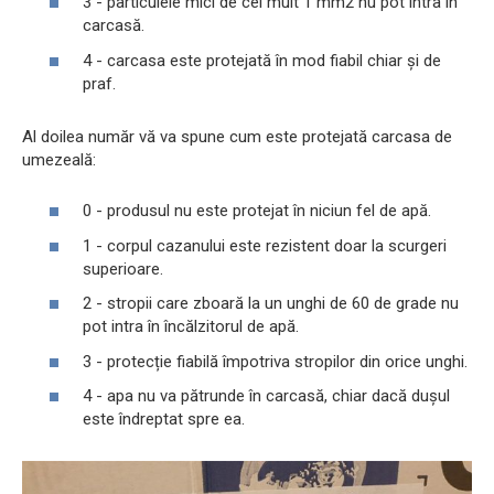
3 - particulele mici de cel mult 1 mm2 nu pot intra în
carcasă.
4 - carcasa este protejată în mod fiabil chiar și de
praf.
Al doilea număr vă va spune cum este protejată carcasa de
umezeală:
0 - produsul nu este protejat în niciun fel de apă.
1 - corpul cazanului este rezistent doar la scurgeri
superioare.
2 - stropii care zboară la un unghi de 60 de grade nu
pot intra în încălzitorul de apă.
3 - protecție fiabilă împotriva stropilor din orice unghi.
4 - apa nu va pătrunde în carcasă, chiar dacă dușul
este îndreptat spre ea.