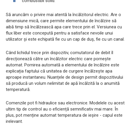
combustibil solid.
Să aruncăm o privire mai atentă la încălzitorul electric. Are o
dimensiune mică, care permite elementului de încălzire să
aibă timp să încălzească apa care trece prin el. Versiunea cu
flux liber este concepută pentru a satisface nevoile unui
utilizator și este echipată fie cu un cap de duș, fie cu un canal.
Când lichidul trece prin dispozitiv, comutatorul de debit îl
direcționează către un încălzitor electric care pornește
automat. Pornirea automată a elementului de încălzire este
explicația faptului că unitatea de curgere încălzește apa
aproape instantaneu. Nuanțele de design permit dispozitivului
să producă un volum nelimitat de apă încălzită la o anumită
temperatură.
Comenzile pot fi hidraulice sau electronice. Modelele cu acest
ultim tip de control au o eficiență semnificativ mai mare. În
plus, pot menține automat temperatura de ieșire - capul este
irelevant.