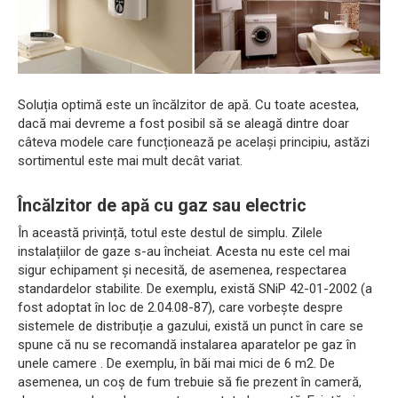
Soluția optimă este un încălzitor de apă. Cu toate acestea,
dacă mai devreme a fost posibil să se aleagă dintre doar
câteva modele care funcționează pe același principiu, astăzi
sortimentul este mai mult decât variat.
Încălzitor de apă cu gaz sau electric
În această privință, totul este destul de simplu. Zilele
instalațiilor de gaze s-au încheiat. Acesta nu este cel mai
sigur echipament și necesită, de asemenea, respectarea
standardelor stabilite. De exemplu, există SNiP 42-01-2002 (a
fost adoptat în loc de 2.04.08-87), care vorbește despre
sistemele de distribuție a gazului, există un punct în care se
spune că nu se recomandă instalarea aparatelor pe gaz în
unele camere . De exemplu, în băi mai mici de 6 m2. De
asemenea, un coș de fum trebuie să fie prezent în cameră,