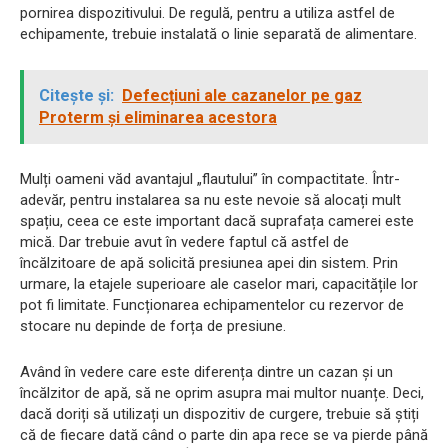
pornirea dispozitivului. De regulă, pentru a utiliza astfel de
echipamente, trebuie instalată o linie separată de alimentare.
Citește și:
Defecțiuni ale cazanelor pe gaz
Proterm și eliminarea acestora
Mulți oameni văd avantajul „flautului” în compactitate. Într-
adevăr, pentru instalarea sa nu este nevoie să alocați mult
spațiu, ceea ce este important dacă suprafața camerei este
mică. Dar trebuie avut în vedere faptul că astfel de
încălzitoare de apă solicită presiunea apei din sistem. Prin
urmare, la etajele superioare ale caselor mari, capacitățile lor
pot fi limitate. Funcționarea echipamentelor cu rezervor de
stocare nu depinde de forța de presiune.
Având în vedere care este diferența dintre un cazan și un
încălzitor de apă, să ne oprim asupra mai multor nuanțe. Deci,
dacă doriți să utilizați un dispozitiv de curgere, trebuie să știți
că de fiecare dată când o parte din apa rece se va pierde până