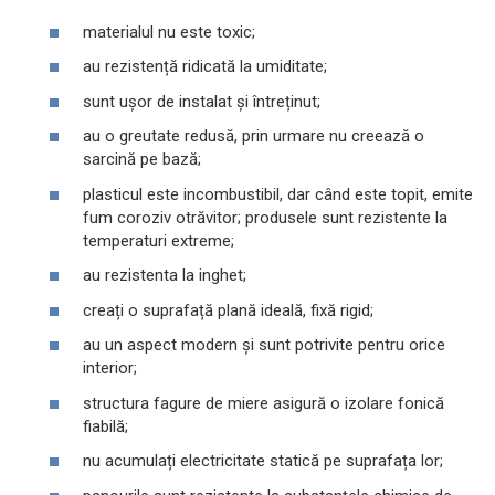
materialul nu este toxic;
au rezistență ridicată la umiditate;
sunt ușor de instalat și întreținut;
au o greutate redusă, prin urmare nu creează o
sarcină pe bază;
plasticul este incombustibil, dar când este topit, emite
fum coroziv otrăvitor; produsele sunt rezistente la
temperaturi extreme;
au rezistenta la inghet;
creați o suprafață plană ideală, fixă ​​rigid;
au un aspect modern și sunt potrivite pentru orice
interior;
structura fagure de miere asigură o izolare fonică
fiabilă;
nu acumulați electricitate statică pe suprafața lor;