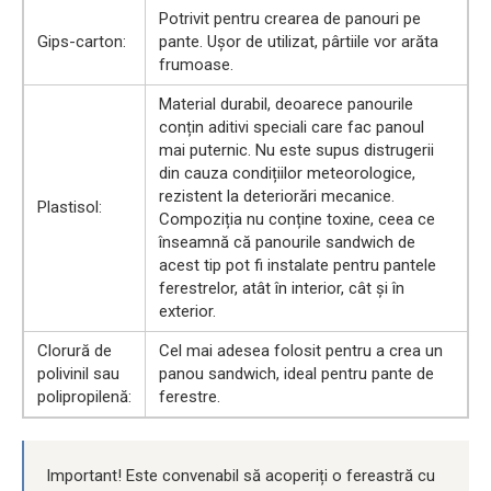
Potrivit pentru crearea de panouri pe
Gips-carton:
pante. Ușor de utilizat, pârtiile vor arăta
frumoase.
Material durabil, deoarece panourile
conțin aditivi speciali care fac panoul
mai puternic. Nu este supus distrugerii
din cauza condițiilor meteorologice,
rezistent la deteriorări mecanice.
Plastisol:
Compoziția nu conține toxine, ceea ce
înseamnă că panourile sandwich de
acest tip pot fi instalate pentru pantele
ferestrelor, atât în ​​interior, cât și în
exterior.
Clorură de
Cel mai adesea folosit pentru a crea un
polivinil sau
panou sandwich, ideal pentru pante de
polipropilenă:
ferestre.
Important! Este convenabil să acoperiți o fereastră cu