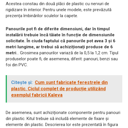
Acestea constau din două plăci de plastic cu nervuri de
rigidizare în interior. Pentru unele modele, este prevăzută
prezența îmbinărilor sculelor la capete.
Panourile pot fi de diferite dimensiuni, dar în timpul
instalării trebuie încă tăiate în funcție de dimensiunile
solicitate. În ciuda faptului că panourile pot avea 3 și 6
metri lungime, ar trebui să achiziționați produse de 6
metri
... Grosimea panourilor variază de la 0,5 la 1,2 cm. Tipul
produselor poate fi, de asemenea, diferit: panouri, benzi sau
foi din PVC.
Citește și:
Cum sunt fabricate ferestrele din
plastic. Ciclul complet de producție utilizând
exemplul fabricii Kaleva
De asemenea, sunt achiziționate componente pentru panouri
din plastic. Kitul trebuie să includă elemente de fixare și
elemente din plastic. Descrierea lor este prezentată în figura