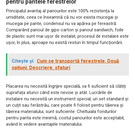
pentru pantele ferestrelor
Principalul avantaj al panourilor este 100% rezistența la
umiditate, ceea ce înseamnă că nu vor exista mucegai și
mucegai pe pante, condensul nu va apărea pe fereastră.
Comparând panoul de gips-carton și panoul sandwich, foile
de plastic sunt mai ușor de instalat, procesul de instalare este
ușor, în plus, aproape nu există resturi în timpul funcționării.
Citește și:
Cum se transportă ferestrele. Două
opțiuni. Descriere, sfaturi
Placarea nu necesită îngrijire specială, va fi suficient să clătiți
suprafața atunci când este nevoie și atât. Lucrările de
instalare nu necesită un instrument special, un set standard și
un cuțit sau ferăstrău, care poate fi folosit pentru tăierea și
tăierea materialului, sunt suficiente. Cheltuiala fondurilor
pentru panta este minimă, costul panourilor este acceptabil,
având în vedere avantajele materialului.