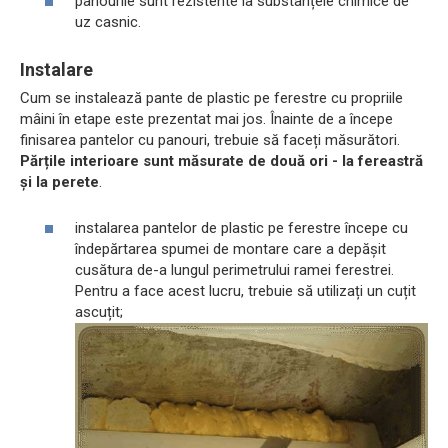
panourile sunt rezistente la substanțele chimice de
uz casnic.
Instalare
Cum se instalează pante de plastic pe ferestre cu propriile
mâini în etape este prezentat mai jos. Înainte de a începe
finisarea pantelor cu panouri, trebuie să faceți măsurători.
Părțile interioare sunt măsurate de două ori - la fereastră
și la perete
.
instalarea pantelor de plastic pe ferestre începe cu
îndepărtarea spumei de montare care a depășit
cusătura de-a lungul perimetrului ramei ferestrei.
Pentru a face acest lucru, trebuie să utilizați un cuțit
ascuțit;