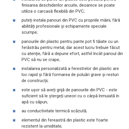
finisarea deschiderilor arcuite, deoarece se poate
utiliza o carcasă flexibilă din PVC;
puteți instala panouri din PVC cu propriile mâini, fără
abilități profesionale și echipamente speciale
scumpe;
panourile din plastic pentru pante pot fi tăiate cu un
ferăstrău pentru metal, dar acest lucru trebuie făcut
cu atenție, fără a depune efort, astfel încât panoul din
PVC să nu se crape;
instalarea personalizată a ferestrelor din plastic are
loc rapid și fără formarea de poluări grave și resturi
de construcții;
este ușor să aveți grijă de panourile din PVC - este
suficient să le ștergeți uneori cu o cârpă înmuiată în
apă cu săpun;
au conductivitate termică scăzută;
elementul din fereastră din plastic este foarte
rezistent la umiditate;