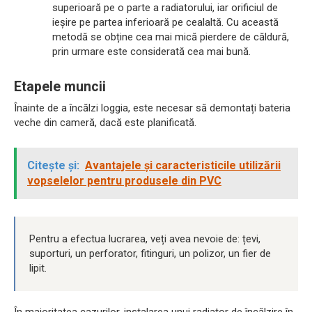
superioară pe o parte a radiatorului, iar orificiul de
ieșire pe partea inferioară pe cealaltă. Cu această
metodă se obține cea mai mică pierdere de căldură,
prin urmare este considerată cea mai bună.
Etapele muncii
Înainte de a încălzi loggia, este necesar să demontați bateria
veche din cameră, dacă este planificată.
Citește și:
Avantajele și caracteristicile utilizării
vopselelor pentru produsele din PVC
Pentru a efectua lucrarea, veți avea nevoie de: țevi,
suporturi, un perforator, fitinguri, un polizor, un fier de
lipit.
În majoritatea cazurilor, instalarea unui radiator de încălzire în