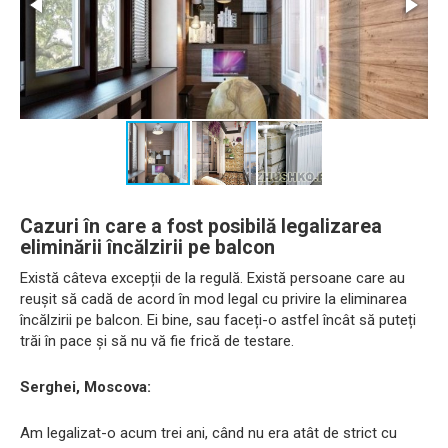
Cazuri în care a fost posibilă legalizarea
eliminării încălzirii pe balcon
Există câteva excepții de la regulă. Există persoane care au
reușit să cadă de acord în mod legal cu privire la eliminarea
încălzirii pe balcon. Ei bine, sau faceți-o astfel încât să puteți
trăi în pace și să nu vă fie frică de testare.
Serghei, Moscova:
Am legalizat-o acum trei ani, când nu era atât de strict cu