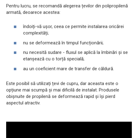
Pentru lucru, se recomandă alegerea țevilor din polipropilenă
armată, deoarece acestea:
îndoiți-vă ușor, ceea ce permite instalarea oricărei
complexități;
nu se deformează în timpul funcționării;
nu necesită sudare - fluxul se aplică la îmbinări și se
etanșează cu o torță specială;
au un coeficient mare de transfer de căldură.
Este posibil să utilizați țevi de cupru, dar aceasta este o
opțiune mai scumpă și mai dificilă de instalat. Produsele
obișnuite de propilenă se deformează rapid și își pierd
aspectul atractiv.