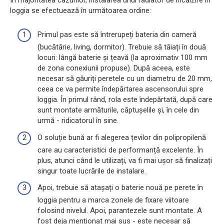
loggia se efectuează în următoarea ordine:
Primul pas este să întrerupeți bateria din cameră
(bucătărie, living, dormitor). Trebuie să tăiați în două
locuri: lângă baterie și țeavă (la aproximativ 100 mm
de zona conexiunii propuse). După aceea, este
necesar să găuriți peretele cu un diametru de 20 mm,
ceea ce va permite îndepărtarea ascensorului spre
loggia. În primul rând, rola este îndepărtată, după care
sunt montate armăturile, căptușelile și, în cele din
urmă - ridicatorul în sine.
O soluție bună ar fi alegerea țevilor din polipropilenă
care au caracteristici de performanță excelente. În
plus, atunci când le utilizați, va fi mai ușor să finalizați
singur toate lucrările de instalare.
Apoi, trebuie să atașați o baterie nouă pe perete în
loggia pentru a marca zonele de fixare viitoare
folosind nivelul. Apoi, parantezele sunt montate. A
fost deja menționat mai sus - este necesar să