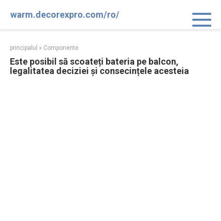
Sari
warm.decorexpro.com/ro/
la
conținut
principalul
»
Componente
Este posibil să scoateți bateria pe balcon,
legalitatea deciziei și consecințele acesteia