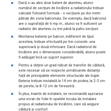
Dacă s-au ales doar baterii de aluminiu, atunci
numărul de secțiuni de încălzire a radiatorului trebuie
calculat folosind formula - o secțiune pe doi metri
pătrați din zona balconului. De exemplu, dacă balconul
are o suprafață de 6 mp m., atunci va fi suficient un
radiator din aluminiu cu trei până la patru secțiuni.
Montarea bateriei pe balcon, indiferent de tipul
acesteia, trebuie efectuată pe trei console: una
superioară și două inferioare. Dacă radiatorul de
încălzire are o dimensiune considerabilă, atunci poate
fi adăugat încă un suport superior.
Pentru a obține un grad ridicat de transfer de căldură,
este necesar să se respecte următoarele distanțe
față de principalele elemente structurale ale logiei.
Bateria trebuie instalată la 14 cm de podea, la 2-3 cm
de perete, la 8-12 cm de fereastră.
În plus, înainte de instalare, se recomandă așezarea
unui ecran de folie în spatele locului de instalare
propus al radiatorului de încălzire, care să asigure
căldură și confort.