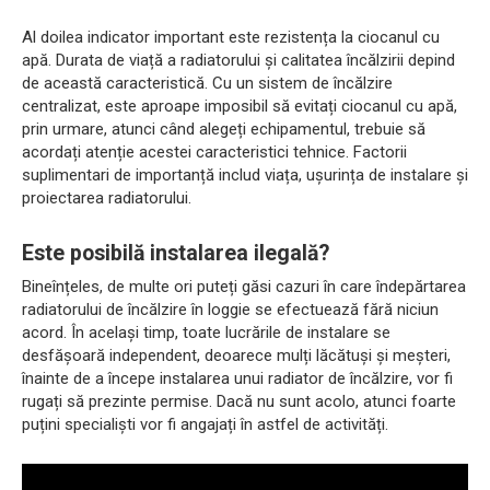
Al doilea indicator important este rezistența la ciocanul cu
apă. Durata de viață a radiatorului și calitatea încălzirii depind
de această caracteristică. Cu un sistem de încălzire
centralizat, este aproape imposibil să evitați ciocanul cu apă,
prin urmare, atunci când alegeți echipamentul, trebuie să
acordați atenție acestei caracteristici tehnice. Factorii
suplimentari de importanță includ viața, ușurința de instalare și
proiectarea radiatorului.
Este posibilă instalarea ilegală?
Bineînțeles, de multe ori puteți găsi cazuri în care îndepărtarea
radiatorului de încălzire în loggie se efectuează fără niciun
acord. În același timp, toate lucrările de instalare se
desfășoară independent, deoarece mulți lăcătuși și meșteri,
înainte de a începe instalarea unui radiator de încălzire, vor fi
rugați să prezinte permise. Dacă nu sunt acolo, atunci foarte
puțini specialiști vor fi angajați în astfel de activități.