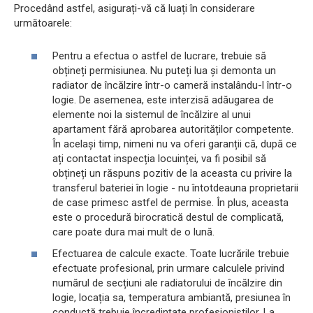
Procedând astfel, asigurați-vă că luați în considerare
următoarele:
Pentru a efectua o astfel de lucrare, trebuie să
obțineți permisiunea. Nu puteți lua și demonta un
radiator de încălzire într-o cameră instalându-l într-o
logie. De asemenea, este interzisă adăugarea de
elemente noi la sistemul de încălzire al unui
apartament fără aprobarea autorităților competente.
În același timp, nimeni nu va oferi garanții că, după ce
ați contactat inspecția locuinței, va fi posibil să
obțineți un răspuns pozitiv de la aceasta cu privire la
transferul bateriei în logie - nu întotdeauna proprietarii
de case primesc astfel de permise. În plus, aceasta
este o procedură birocratică destul de complicată,
care poate dura mai mult de o lună.
Efectuarea de calcule exacte. Toate lucrările trebuie
efectuate profesional, prin urmare calculele privind
numărul de secțiuni ale radiatorului de încălzire din
logie, locația sa, temperatura ambiantă, presiunea în
conductă trebuie încredințate profesioniștilor. La