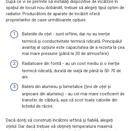
După ce vi se permite să instalați dispozitive de încălzire în
spațiul de locuit nou dobândit, trebuie să alegeți tipul optim de
radiator. Producătorii de aparate de încălzit oferă
proprietarilor de case următoarele opțiuni:
Bateriile de oțel - sunt ieftine, dar nu au inerție
termică și conductivitate termică ridicată. Principalul
avantaj al opțiunii este capacitatea de a rezista la cea
mai mare presiune (până la 20 de atmosfere).
Radiatoare din fontă - au un cost mediu și o inerție
termică ridicată, durată de viață de până la 50-70 de
ani.
Baterii din aluminiu și bimetalice (țevi de oțel și
aripioare din aluminiu) - au cel mai mare coeficient de
transfer de căldură, așa că scot toate caloriile din
lichidul de răcire.
Dacă doriți să construiți încălzire ieftină și fiabilă, alegeți
oțelul. Dar dacă trebuie să obțineți temperatura maximă